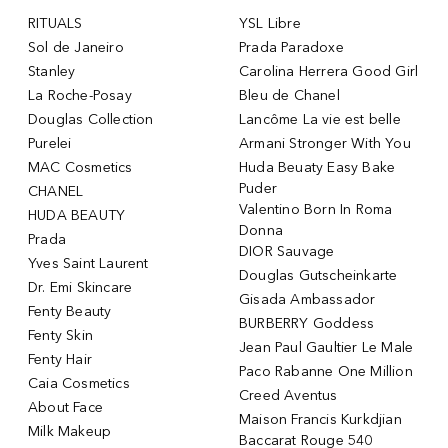
RITUALS
YSL Libre
Sol de Janeiro
Prada Paradoxe
Stanley
Carolina Herrera Good Girl
La Roche-Posay
Bleu de Chanel
Douglas Collection
Lancôme La vie est belle
Purelei
Armani Stronger With You
MAC Cosmetics
Huda Beuaty Easy Bake
Puder
CHANEL
Valentino Born In Roma
HUDA BEAUTY
Donna
Prada
DIOR Sauvage
Yves Saint Laurent
Douglas Gutscheinkarte
Dr. Emi Skincare
Gisada Ambassador
Fenty Beauty
BURBERRY Goddess
Fenty Skin
Jean Paul Gaultier Le Male
Fenty Hair
Paco Rabanne One Million
Caia Cosmetics
Creed Aventus
About Face
Maison Francis Kurkdjian
Milk Makeup
Baccarat Rouge 540