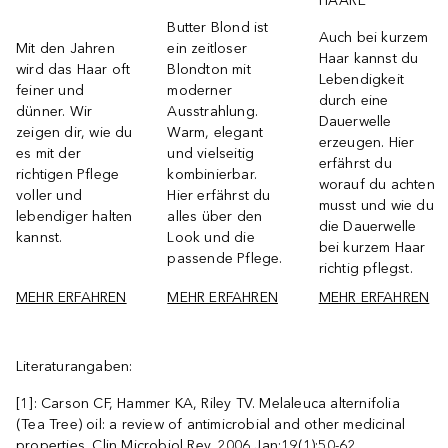
HAARE
Butter Blond ist
Auch bei kurzem
Mit den Jahren
ein zeitloser
Haar kannst du
wird das Haar oft
Blondton mit
Lebendigkeit
feiner und
moderner
durch eine
dünner. Wir
Ausstrahlung.
Dauerwelle
zeigen dir, wie du
Warm, elegant
erzeugen. Hier
es mit der
und vielseitig
erfährst du
richtigen Pflege
kombinierbar.
worauf du achten
voller und
Hier erfährst du
musst und wie du
lebendiger halten
alles über den
die Dauerwelle
kannst.
Look und die
bei kurzem Haar
passende Pflege.
richtig pflegst.
MEHR ERFAHREN
MEHR ERFAHREN
MEHR ERFAHREN
Literaturangaben:
[1]: Carson CF, Hammer KA, Riley TV. Melaleuca alternifolia
(Tea Tree) oil: a review of antimicrobial and other medicinal
properties. Clin Microbiol Rev. 2006 Jan;19(1):50-62.