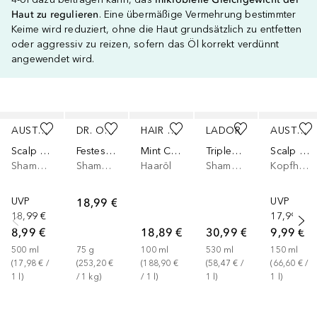
Haut zu regulieren
. Eine übermäßige Vermehrung bestimmter
Keime wird reduziert, ohne die Haut grundsätzlich zu entfetten
oder aggressiv zu reizen, sofern das Öl korrekt verdünnt
angewendet wird.
Überspringen
AUSTRALIAN BODYCARE
DR. ORGANIC
HAIR SYRUP
LADOR
AUSTRALIAN BODYCARE
Scalp Care Lemon Myrtle
Festes Shampoo mit Teebaum und Zitrone
Mint Condition
TripleX3 Natural
Scalp Serum Serum
Shampoo
Shampoo
Haaröl
Shampoo
Kopfhautpflege
UVP
18,99 €
UVP
18,99 €
17,99 €
8,99 €
18,89 €
30,99 €
9,99 €
500
ml
75
g
100
ml
530
ml
150
ml
(
17,98 €
 / 
(
253,20 €
(
188,90 €
(
58,47 €
 / 
(
66,60 €
 / 
1
l
)
/ 
1
kg
)
/ 
1
l
)
1
l
)
1
l
)