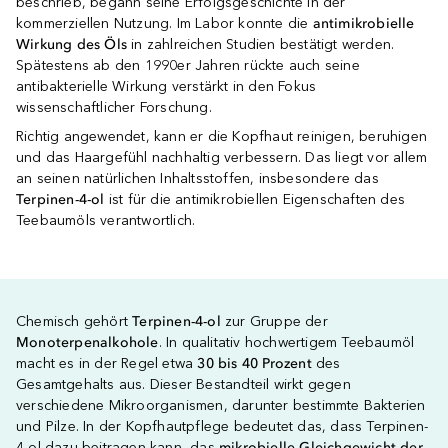
beschrieb, begann seine Erfolgsgeschichte in der
kommerziellen Nutzung. Im Labor konnte die
antimikrobielle
Wirkung des Öls
in zahlreichen Studien bestätigt werden.
Spätestens ab den 1990er Jahren rückte auch seine
antibakterielle Wirkung verstärkt in den Fokus
wissenschaftlicher Forschung.
Richtig angewendet, kann er die Kopfhaut reinigen, beruhigen
und das Haargefühl nachhaltig verbessern. Das liegt vor allem
an seinen natürlichen Inhaltsstoffen, insbesondere das
Terpinen-4-ol
ist für die antimikrobiellen Eigenschaften des
Teebaumöls verantwortlich.
Chemisch gehört
Terpinen-4-ol
zur Gruppe der
Monoterpenalkohole
. In qualitativ hochwertigem Teebaumöl
macht es in der Regel etwa
30 bis 40 Prozent
des
Gesamtgehalts aus. Dieser Bestandteil wirkt gegen
verschiedene Mikroorganismen, darunter bestimmte Bakterien
und Pilze. In der Kopfhautpflege bedeutet das, dass Terpinen-
4-ol dazu beitragen kann, das
mikrobielle Gleichgewicht der