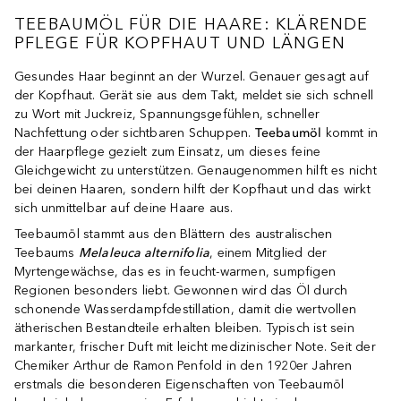
TEEBAUMÖL FÜR DIE HAARE: KLÄRENDE
PFLEGE FÜR KOPFHAUT UND LÄNGEN
Gesundes Haar beginnt an der Wurzel. Genauer gesagt auf
der Kopfhaut. Gerät sie aus dem Takt, meldet sie sich schnell
zu Wort mit Juckreiz, Spannungsgefühlen, schneller
Nachfettung oder sichtbaren Schuppen.
Teebaumöl
kommt in
der Haarpflege gezielt zum Einsatz, um dieses feine
Gleichgewicht zu unterstützen. Genaugenommen hilft es nicht
bei deinen Haaren, sondern hilft der Kopfhaut und das wirkt
sich unmittelbar auf deine Haare aus.
Teebaumöl stammt aus den Blättern des australischen
Teebaums
Melaleuca alternifolia
, einem Mitglied der
Myrtengewächse, das es in feucht-warmen, sumpfigen
Regionen besonders liebt. Gewonnen wird das Öl durch
schonende Wasserdampfdestillation, damit die wertvollen
ätherischen Bestandteile erhalten bleiben. Typisch ist sein
markanter, frischer Duft mit leicht medizinischer Note. Seit der
Chemiker Arthur de Ramon Penfold in den 1920er Jahren
erstmals die besonderen Eigenschaften von Teebaumöl