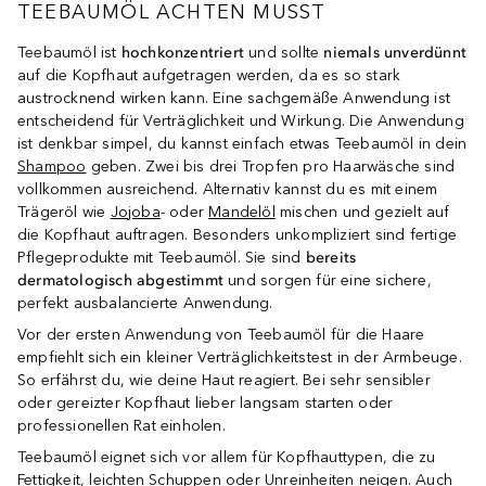
TEEBAUMÖL ACHTEN MUSST
Teebaumöl ist
hochkonzentriert
und sollte
niemals unverdünnt
auf die Kopfhaut aufgetragen werden, da es so stark
austrocknend wirken kann. Eine sachgemäße Anwendung ist
entscheidend für Verträglichkeit und Wirkung. Die Anwendung
ist denkbar simpel, du kannst einfach etwas Teebaumöl in dein
Shampoo
geben. Zwei bis drei Tropfen pro Haarwäsche sind
vollkommen ausreichend. Alternativ kannst du es mit einem
Trägeröl wie
Jojoba
- oder
Mandelöl
mischen und gezielt auf
die Kopfhaut auftragen. Besonders unkompliziert sind fertige
Pflegeprodukte mit Teebaumöl. Sie sind
bereits
dermatologisch abgestimmt
und sorgen für eine sichere,
perfekt ausbalancierte Anwendung.
Vor der ersten Anwendung von Teebaumöl für die Haare
empfiehlt sich ein kleiner Verträglichkeitstest in der Armbeuge.
So erfährst du, wie deine Haut reagiert. Bei sehr sensibler
oder gereizter Kopfhaut lieber langsam starten oder
professionellen Rat einholen.
Teebaumöl eignet sich vor allem für Kopfhauttypen, die zu
Fettigkeit, leichten Schuppen oder Unreinheiten neigen. Auch