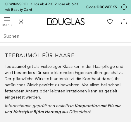
[navigation.slideout.screenreader]
GEWINNSPIEL: 1 Los ab 49 €, 2 Lose ab 69 €
Code:
DBCWEEKS
mit Beauty Card
Zur Douglas Startseite
Zu Meiner 
Menü öffnen
Zu Meinem Kundenkonto
Zum
Menü
Gehe zurück
Suche ausführen
TEEBAUMÖL FÜR HAARE
Teebaumöl gilt als vielseitiger Klassiker in der Haarpflege und
wird besonders für seine klärenden Eigenschaften geschätzt.
Der pflanzliche Wirkstoff unterstützt die Kopfhaut dabei, ihr
natürliches Gleichgewicht zu bewahren. Vor allem bei schnell
fettendem Ansatz oder leichten Irritationen kann es gezielt
eingesetzt werden.
Informationen geprüft und erstellt
in Kooperation mit Friseur
und Hairstylist Björn Hartung
aus Düsseldorf.