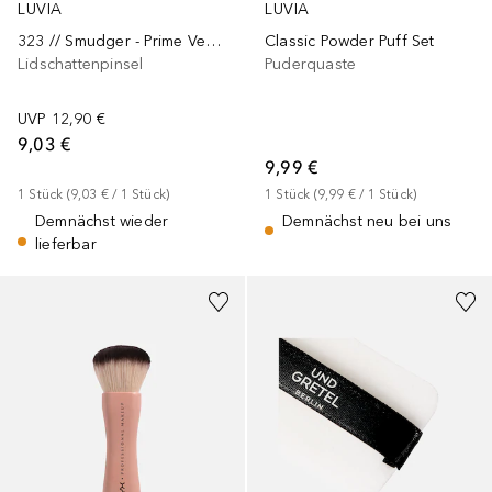
LUVIA
LUVIA
323 // Smudger - Prime Vegan Candy
Classic Powder Puff Set
Lidschattenpinsel
Puderquaste
UVP
12,90 €
9,03 €
9,99 €
1
Stück
 (
9,03 €
 / 
1
Stück
)
1
Stück
 (
9,99 €
 / 
1
Stück
)
Demnächst wieder
Demnächst neu bei uns
lieferbar