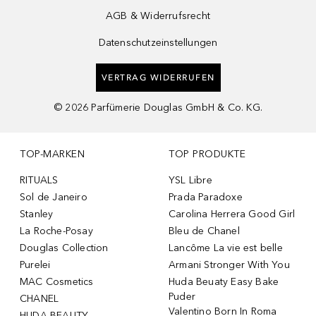
AGB & Widerrufsrecht
Datenschutzeinstellungen
VERTRAG WIDERRUFEN
©
2026
Parfümerie Douglas GmbH & Co. KG.
TOP-MARKEN
TOP PRODUKTE
RITUALS
YSL Libre
Sol de Janeiro
Prada Paradoxe
Stanley
Carolina Herrera Good Girl
La Roche-Posay
Bleu de Chanel
Douglas Collection
Lancôme La vie est belle
Purelei
Armani Stronger With You
MAC Cosmetics
Huda Beuaty Easy Bake
Puder
CHANEL
Valentino Born In Roma
HUDA BEAUTY