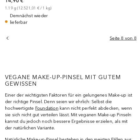
14,90 €
1.19
g
 (
12.521,01 €
 / 
1
kg
)
Demnächst wieder
lieferbar
Seite 8 von 8
VEGANE MAKE-UP-PINSEL MIT GUTEM
GEWISSEN
Einer der wichtigsten Faktoren für ein gelungenes Make-up ist
der richtige Pinsel. Denn seien wir ehrlich: Selbst die
hochwertigste
Foundation
kann nicht perfekt abdecken, wenn
sie sich nicht gut verteilen lässt. Mit veganen Make-up Pinseln
kannst du jedoch noch bessere Ergebnisse erzielen, als mit
der natürlichen Variante.
Natürliche Make-up-Pinsel bestehen in den meisten Fällen aus