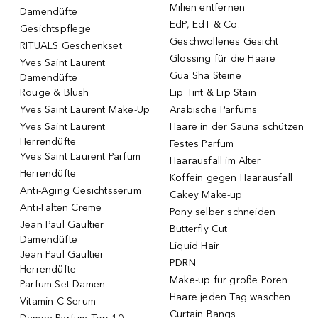
Milien entfernen
Damendüfte
EdP, EdT & Co.
Gesichtspflege
Geschwollenes Gesicht
RITUALS Geschenkset
Glossing für die Haare
Yves Saint Laurent
Gua Sha Steine
Damendüfte
Rouge & Blush
Lip Tint & Lip Stain
Yves Saint Laurent Make-Up
Arabische Parfums
Yves Saint Laurent
Haare in der Sauna schützen
Herrendüfte
Festes Parfum
Yves Saint Laurent Parfum
Haarausfall im Alter
Herrendüfte
Koffein gegen Haarausfall
Anti-Aging Gesichtsserum
Cakey Make-up
Anti-Falten Creme
Pony selber schneiden
Jean Paul Gaultier
Butterfly Cut
Damendüfte
Liquid Hair
Jean Paul Gaultier
PDRN
Herrendüfte
Make-up für große Poren
Parfum Set Damen
Haare jeden Tag waschen
Vitamin C Serum
Curtain Bangs