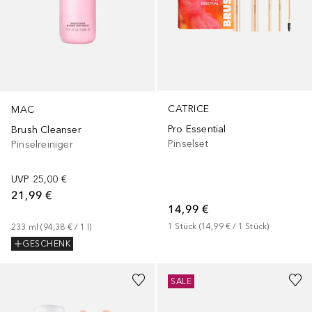
CATRICE
MAC
Pro Essential
Brush Cleanser
Pinselset
Pinselreiniger
UVP
25,00 €
21,99 €
14,99 €
1
Stück
 (
14,99 €
 / 
1
Stück
)
233
ml
 (
94,38 €
 / 
1
l
)
GESCHENK
SALE