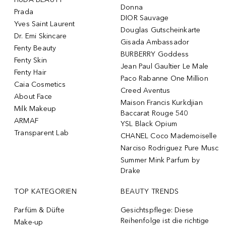
Donna
Prada
DIOR Sauvage
Yves Saint Laurent
Douglas Gutscheinkarte
Dr. Emi Skincare
Gisada Ambassador
Fenty Beauty
BURBERRY Goddess
Fenty Skin
Jean Paul Gaultier Le Male
Fenty Hair
Paco Rabanne One Million
Caia Cosmetics
Creed Aventus
About Face
Maison Francis Kurkdjian
Milk Makeup
Baccarat Rouge 540
ARMAF
YSL Black Opium
Transparent Lab
CHANEL Coco Mademoiselle
Narciso Rodriguez Pure Musc
Summer Mink Parfum by
Drake
TOP KATEGORIEN
BEAUTY TRENDS
Parfüm & Düfte
Gesichtspflege: Diese
Reihenfolge ist die richtige
Make-up