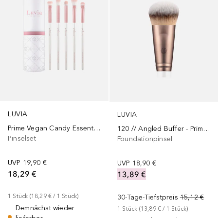
LUVIA
LUVIA
Prime Vegan Candy Essential Eye Set
120 // Angled Buffer - Prime Vegan Elegance
Pinselset
Foundationpinsel
UVP
19,90 €
UVP
18,90 €
18,29 €
13,89 €
1
Stück
 (
18,29 €
 / 
1
Stück
)
30-Tage-Tiefstpreis
15,12 €
Demnächst wieder
1
Stück
 (
13,89 €
 / 
1
Stück
)