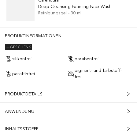
Calendula
Deep Cleansing Foaming Face Wash
Reinigungsgel
-
30
ml
PRODUKTINFORMATIONEN
GESCHENK
silikonfrei
parabenfrei
pigment- und farbstoff-
paraffinfrei
frei
PRODUKTDETAILS
ANWENDUNG
INHALTSSTOFFE