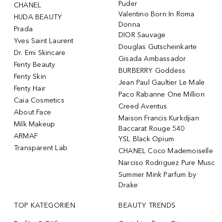
Puder
CHANEL
Valentino Born In Roma
HUDA BEAUTY
Donna
Prada
DIOR Sauvage
Yves Saint Laurent
Douglas Gutscheinkarte
Dr. Emi Skincare
Gisada Ambassador
Fenty Beauty
BURBERRY Goddess
Fenty Skin
Jean Paul Gaultier Le Male
Fenty Hair
Paco Rabanne One Million
Caia Cosmetics
Creed Aventus
About Face
Maison Francis Kurkdjian
Milk Makeup
Baccarat Rouge 540
ARMAF
YSL Black Opium
Transparent Lab
CHANEL Coco Mademoiselle
Narciso Rodriguez Pure Musc
Summer Mink Parfum by
Drake
TOP KATEGORIEN
BEAUTY TRENDS