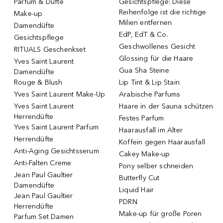
Parfüm & Düfte
Gesichtspflege: Diese
Reihenfolge ist die richtige
Make-up
Milien entfernen
Damendüfte
EdP, EdT & Co.
Gesichtspflege
Geschwollenes Gesicht
RITUALS Geschenkset
Glossing für die Haare
Yves Saint Laurent
Gua Sha Steine
Damendüfte
Rouge & Blush
Lip Tint & Lip Stain
Yves Saint Laurent Make-Up
Arabische Parfums
Yves Saint Laurent
Haare in der Sauna schützen
Herrendüfte
Festes Parfum
Yves Saint Laurent Parfum
Haarausfall im Alter
Herrendüfte
Koffein gegen Haarausfall
Anti-Aging Gesichtsserum
Cakey Make-up
Anti-Falten Creme
Pony selber schneiden
Jean Paul Gaultier
Butterfly Cut
Damendüfte
Liquid Hair
Jean Paul Gaultier
PDRN
Herrendüfte
Make-up für große Poren
Parfum Set Damen