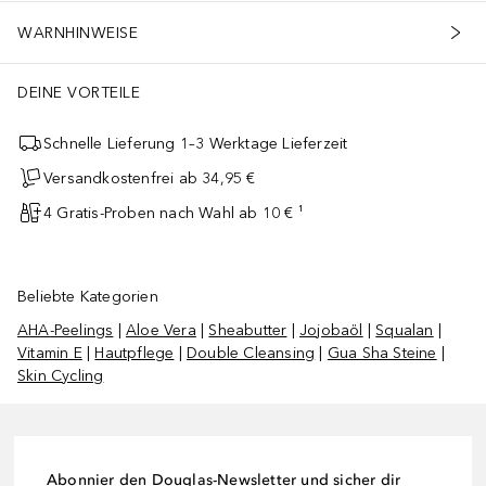
WARNHINWEISE
DEINE VORTEILE
Schnelle Lieferung 1–3 Werktage Lieferzeit
Versandkostenfrei ab 34,95 €
4 Gratis-Proben nach Wahl ab 10 € ¹
Beliebte Kategorien
AHA-Peelings
|
Aloe Vera
|
Sheabutter
|
Jojobaöl
|
Squalan
|
Vitamin E
|
Hautpflege
|
Double Cleansing
|
Gua Sha Steine
|
Skin Cycling
Abonnier den Douglas-Newsletter und sicher dir