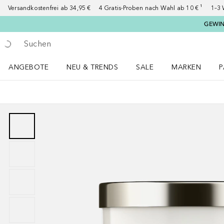
Versandkostenfrei ab 34,95 €
4 Gratis-Proben nach Wahl ab 10 € ¹
1–3 
GEWINN
Gehe zurück
Suche ausführen
ANGEBOTE
NEU & TRENDS
SALE
MARKEN
P
Angebote Menü öffnen
NEU & TRENDS Menü öffnen
MARKEN Menü ö
P