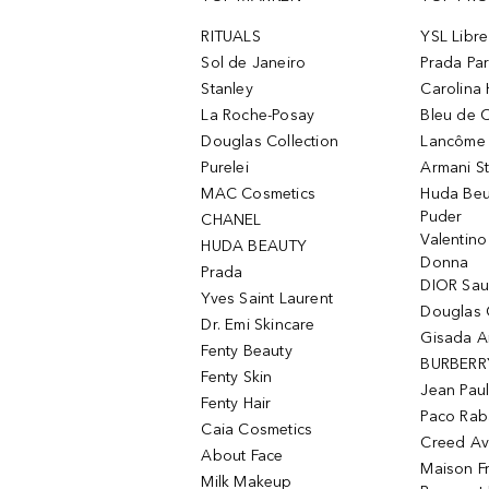
RITUALS
YSL Libre
Sol de Janeiro
Prada Pa
Stanley
Carolina 
La Roche-Posay
Bleu de 
Douglas Collection
Lancôme L
Purelei
Armani S
MAC Cosmetics
Huda Beu
Puder
CHANEL
Valentin
HUDA BEAUTY
Donna
Prada
DIOR Sa
Yves Saint Laurent
Douglas 
Dr. Emi Skincare
Gisada 
Fenty Beauty
BURBERR
Fenty Skin
Jean Paul
Fenty Hair
Paco Rab
Caia Cosmetics
Creed Av
About Face
Maison Fr
Milk Makeup