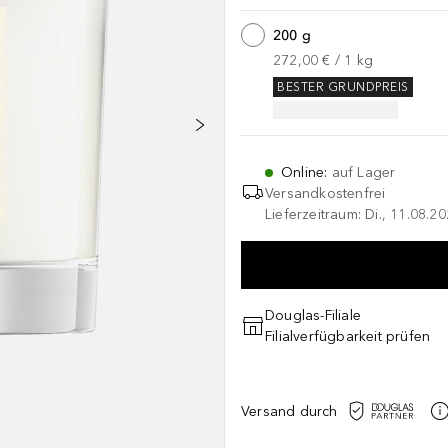
200 g
272,00 €
 / 
1
kg
BESTER GRUNDPREIS
Online
:
auf Lager
Versandkostenfrei
Lieferzeitraum: Di., 11.08.2
Douglas-Filiale
Filialverfügbarkeit prüfen
Versand durch