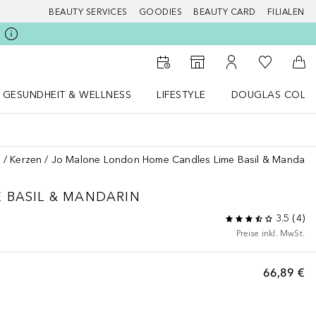
BEAUTY SERVICES
GOODIES
BEAUTY CARD
FILIALEN
Zu Meiner 
Zum Storefinder
Zu Meinem Kunde
Zum
GESUNDHEIT & WELLNESS
LIFESTYLE
DOUGLAS COLL
 öffnen
Gesundheit & Wellness Menü öffnen
LIFESTYLE Menü öffnen
Douglas Collecti
n
Kerzen
Jo Malone London Home Candles Lime Basil & Mandari
E BASIL & MANDARIN
3.5
(
4
)
Preise inkl. MwSt.
66,89 €