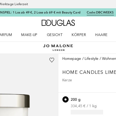
Werktage Lieferzeit
SPIEL: 1 Los ab 49 €, 2 Lose ab 69 € mit Beauty Card
Code:
DBCWEEKS
Zur Douglas Startseite
ARFUM
MAKE-UP
GESICHT
KÖRPER
HAARE
ffnen
arfum Menü öffnen
Make-up Menü öffnen
Gesicht Menü öffnen
Körper Menü öffnen
Haare Menü
Homepage
Lifestyle
Wohne
HOME CANDLES
LIM
Kerze
200 g
334,45 €
 / 
1
kg