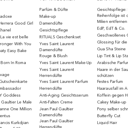
Parfüm & Düfte
Gesichtspflege:
Reihenfolge ist d
radoxe
Make-up
Milien entfernen
Herrera Good Girl
Damendüfte
EdP, EdT & Co.
Chanel
Gesichtspflege
Geschwollenes 
a vie est belle
RITUALS Geschenkset
Glossing für di
tronger With You
Yves Saint Laurent
Gua Sha Steine
Damendüfte
aty Easy Bake
Rouge & Blush
Lip Tint & Lip St
o Born In Roma
Yves Saint Laurent Make-Up
Arabische Parf
Yves Saint Laurent
Haare in der Sa
uvage
Herrendüfte
schützen
Gutscheinkarte
Yves Saint Laurent Parfum
Festes Parfum
Ambassador
Herrendüfte
Haarausfall im A
Y Goddess
Anti-Aging Gesichtsserum
Koffein gegen H
 Gaultier Le Male
Anti-Falten Creme
Cakey Make-up
anne One Million
Jean Paul Gaultier
Pony selber sch
Damendüfte
entus
Butterfly Cut
Jean Paul Gaultier
ancis Kurkdjian
Liquid Hair
Herrendüfte