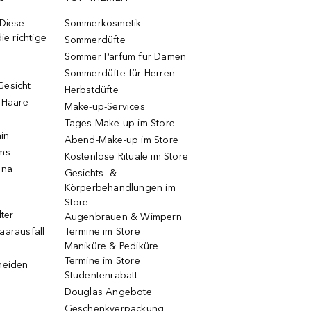
 Diese
Sommerkosmetik
ie richtige
Sommerdüfte
Sommer Parfum für Damen
Sommerdüfte für Herren
Gesicht
Herbstdüfte
e Haare
Make-up-Services
Tages-Make-up im Store
ain
Abend-Make-up im Store
ums
Kostenlose Rituale im Store
una
Gesichts- &
Körperbehandlungen im
Store
lter
Augenbrauen & Wimpern
aarausfall
Termine im Store
Maniküre & Pediküre
Termine im Store
neiden
Studentenrabatt
Douglas Angebote
Geschenkverpackung