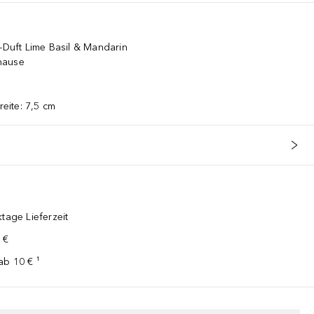
s-Duft Lime Basil & Mandarin
hause
eite: 7,5 cm
tage Lieferzeit
 €
ab 10 € ¹