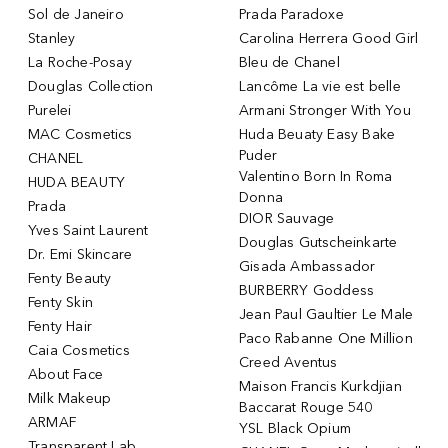
Sol de Janeiro
Prada Paradoxe
Stanley
Carolina Herrera Good Girl
La Roche-Posay
Bleu de Chanel
Douglas Collection
Lancôme La vie est belle
Purelei
Armani Stronger With You
MAC Cosmetics
Huda Beuaty Easy Bake
Puder
CHANEL
Valentino Born In Roma
HUDA BEAUTY
Donna
Prada
DIOR Sauvage
Yves Saint Laurent
Douglas Gutscheinkarte
Dr. Emi Skincare
Gisada Ambassador
Fenty Beauty
BURBERRY Goddess
Fenty Skin
Jean Paul Gaultier Le Male
Fenty Hair
Paco Rabanne One Million
Caia Cosmetics
Creed Aventus
About Face
Maison Francis Kurkdjian
Milk Makeup
Baccarat Rouge 540
ARMAF
YSL Black Opium
Transparent Lab