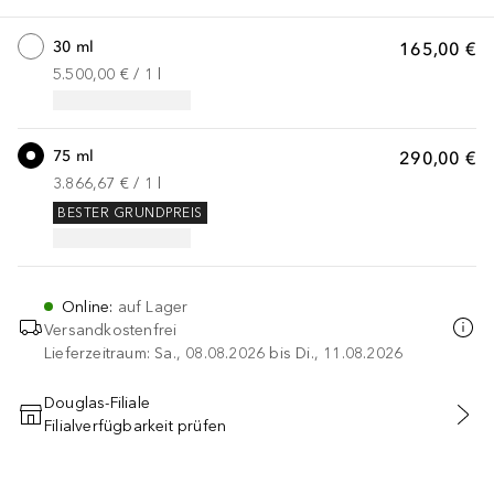
30 ml
165,00 €
5.500,00 €
 / 
1
l
75 ml
290,00 €
3.866,67 €
 / 
1
l
BESTER GRUNDPREIS
Online
:
auf Lager
Versandkostenfrei
Lieferzeitraum: Sa., 08.08.2026 bis Di., 11.08.2026
Douglas-Filiale
Filialverfügbarkeit prüfen
IN DEN WARENKORB