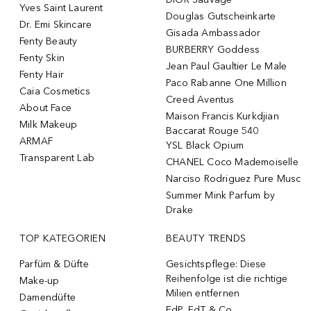
Yves Saint Laurent
Douglas Gutscheinkarte
Dr. Emi Skincare
Gisada Ambassador
Fenty Beauty
BURBERRY Goddess
Fenty Skin
Jean Paul Gaultier Le Male
Fenty Hair
Paco Rabanne One Million
Caia Cosmetics
Creed Aventus
About Face
Maison Francis Kurkdjian
Milk Makeup
Baccarat Rouge 540
ARMAF
YSL Black Opium
Transparent Lab
CHANEL Coco Mademoiselle
Narciso Rodriguez Pure Musc
Summer Mink Parfum by
Drake
TOP KATEGORIEN
BEAUTY TRENDS
Parfüm & Düfte
Gesichtspflege: Diese
Reihenfolge ist die richtige
Make-up
Milien entfernen
Damendüfte
EdP, EdT & Co.