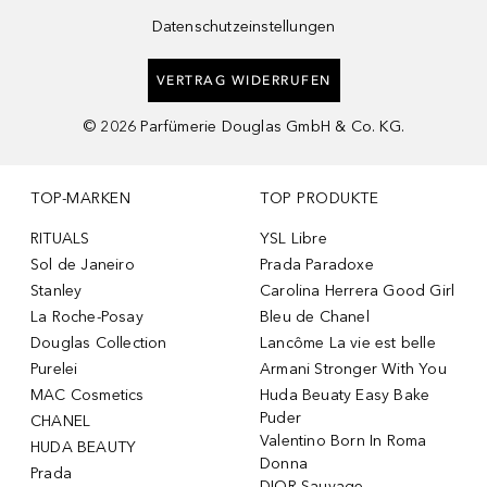
Datenschutzeinstellungen
VERTRAG WIDERRUFEN
©
2026
Parfümerie Douglas GmbH & Co. KG.
TOP-MARKEN
TOP PRODUKTE
RITUALS
YSL Libre
Sol de Janeiro
Prada Paradoxe
Stanley
Carolina Herrera Good Girl
La Roche-Posay
Bleu de Chanel
Douglas Collection
Lancôme La vie est belle
Purelei
Armani Stronger With You
MAC Cosmetics
Huda Beuaty Easy Bake
Puder
CHANEL
Valentino Born In Roma
HUDA BEAUTY
Donna
Prada
DIOR Sauvage