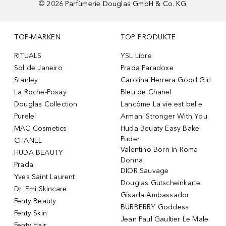
©
2026
Parfümerie Douglas GmbH & Co. KG.
TOP-MARKEN
TOP PRODUKTE
RITUALS
YSL Libre
Sol de Janeiro
Prada Paradoxe
Stanley
Carolina Herrera Good Girl
La Roche-Posay
Bleu de Chanel
Douglas Collection
Lancôme La vie est belle
Purelei
Armani Stronger With You
MAC Cosmetics
Huda Beuaty Easy Bake
Puder
CHANEL
Valentino Born In Roma
HUDA BEAUTY
Donna
Prada
DIOR Sauvage
Yves Saint Laurent
Douglas Gutscheinkarte
Dr. Emi Skincare
Gisada Ambassador
Fenty Beauty
BURBERRY Goddess
Fenty Skin
Jean Paul Gaultier Le Male
Fenty Hair