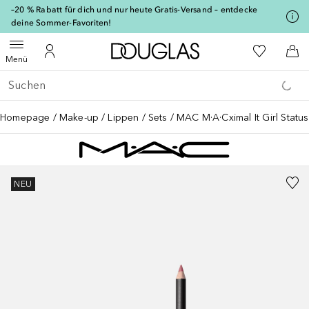
[navigation.slideout.screenreader]
–20 % Rabatt für dich und nur heute Gratis-Versand – entdecke
deine Sommer-Favoriten!
Zur Douglas Startseite
Zu Meiner 
Menü öffnen
Zu Meinem Kundenkonto
Zum
Menü
Gehe zurück
Suche ausführen
Homepage
Make-up
Lippen
Sets
MAC M·A·Cximal It Girl Status
NEU