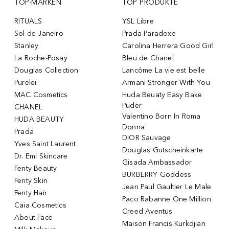
TOP-MARKEN
TOP PRODUKTE
RITUALS
YSL Libre
Sol de Janeiro
Prada Paradoxe
Stanley
Carolina Herrera Good Girl
La Roche-Posay
Bleu de Chanel
Douglas Collection
Lancôme La vie est belle
Purelei
Armani Stronger With You
MAC Cosmetics
Huda Beuaty Easy Bake
Puder
CHANEL
Valentino Born In Roma
HUDA BEAUTY
Donna
Prada
DIOR Sauvage
Yves Saint Laurent
Douglas Gutscheinkarte
Dr. Emi Skincare
Gisada Ambassador
Fenty Beauty
BURBERRY Goddess
Fenty Skin
Jean Paul Gaultier Le Male
Fenty Hair
Paco Rabanne One Million
Caia Cosmetics
Creed Aventus
About Face
Maison Francis Kurkdjian