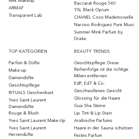
Milk Makeup
Baccarat Rouge 540
ARMAF
YSL Black Opium
Transparent Lab
CHANEL Coco Mademoiselle
Narciso Rodriguez Pure Musc
Summer Mink Parfum by
Drake
TOP KATEGORIEN
BEAUTY TRENDS
Parfüm & Düfte
Gesichtspflege: Diese
Reihenfolge ist die richtige
Make-up
Milien entfernen
Damendüfte
EdP, EdT & Co.
Gesichtspflege
Geschwollenes Gesicht
RITUALS Geschenkset
Glossing für die Haare
Yves Saint Laurent
Gua Sha Steine
Damendüfte
Rouge & Blush
Lip Tint & Lip Stain
Yves Saint Laurent Make-Up
Arabische Parfums
Yves Saint Laurent
Haare in der Sauna schützen
Herrendüfte
Festes Parfum