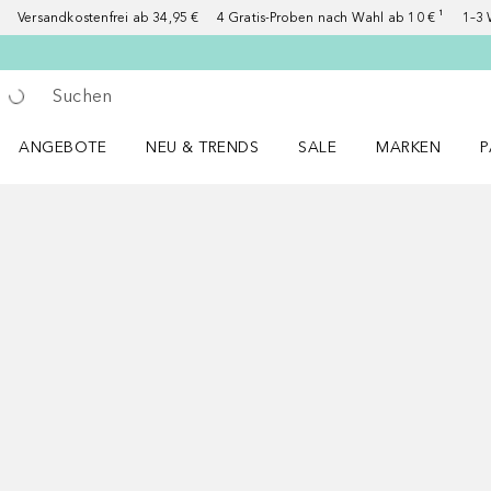
Versandkostenfrei ab 34,95 €
4 Gratis-Proben nach Wahl ab 10 € ¹
1–3 
Gehe zurück
Suche ausführen
ANGEBOTE
NEU & TRENDS
SALE
MARKEN
P
Angebote Menü öffnen
NEU & TRENDS Menü öffnen
MARKEN Menü ö
P