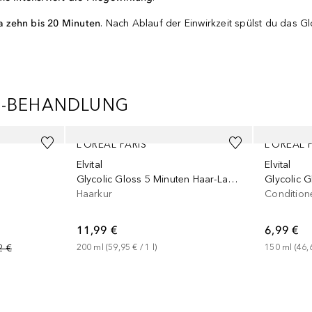
wa zehn bis 20 Minuten
. Nach Ablauf der Einwirkzeit spülst du das 
G-BEHANDLUNG
L’ORÉAL PARIS
L’ORÉAL 
Elvital
Elvital
Glycolic Gloss 5 Minuten Haar-Laminierung
Glycolic G
Haarkur
Condition
11,99 €
6,99 €
2 €
200
ml
 (
59,95 €
 / 
1
l
)
150
ml
 (
46,