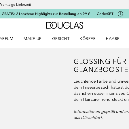
Werktage Lieferzeit
GRATIS: 2 Lancôme Highlights zur Bestellung ab 99 €
Code:
SET
Zur Douglas Startseite
ARFUM
MAKE-UP
GESICHT
KÖRPER
HAARE
ffnen
arfum Menü öffnen
Make-up Menü öffnen
Gesicht Menü öffnen
Körper Menü öffnen
Haare Menü
GLOSSING FÜR 
GLANZBOOSTE
Leuchtende Farbe und umwer
dem Friseurbesuch hättest d
das ist ein super intensives 
dem Haircare-Trend steckt un
Informationen geprüft und ers
aus Düsseldorf.