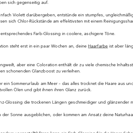
ben sich gegenseitig auf.
nfach Violett darübergeben, entstünde ein stumpfes, ungleichmäßig
assen sich Chlor-Rückstände am effektivsten mit einem Reinigungssh
n entsprechendes Farb-Glossing in coolere, aschigere Töne.
ation steht erst in ein paar Wochen an, deine
Haarfarbe
ist aber län
ngweilt, aber eine Coloration enthält dir zu viele chemische Inhalts
nen schonenden Glanzboost zu verleihen.
er ein Sommerurlaub am Meer – das alles trocknet die Haare aus und 
tvollen Ölen und gibt ihnen ihren Glanz zurück.
 Glanz-Glossing die trockenen Längen geschmeidiger und glänzender 
on der Sonne ausgeblichen, oder kommen am Ansatz deine Naturhaa