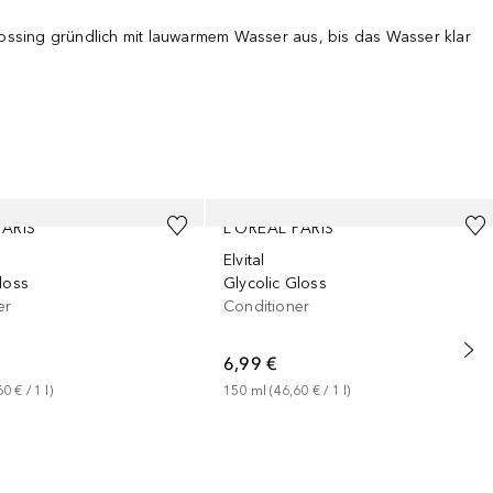
Glossing gründlich mit lauwarmem Wasser aus, bis das Wasser klar
PARIS
L’ORÉAL PARIS
Elvital
loss
Glycolic Gloss
er
Conditioner
6,99 €
60 €
 / 
1
l
)
150
ml
 (
46,60 €
 / 
1
l
)