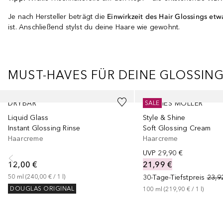
Je nach Hersteller beträgt die
Einwirkzeit des Hair Glossings et
ist. Anschließend stylst du deine Haare wie gewohnt.
MUST-HAVES FÜR DEINE GLOSSIN
Überspringen
DRYBAR
MARLIES MÖLLER
SALE
Liquid Glass
Style & Shine
Instant Glossing Rinse
Soft Glossing Cream
Haarcreme
Haarcreme
UVP
29,90 €
12,00 €
21,99 €
50
ml
 (
240,00 €
 / 
1
l
)
30-Tage-Tiefstpreis
23,9
DOUGLAS ORIGINAL
100
ml
 (
219,90 €
 / 
1
l
)