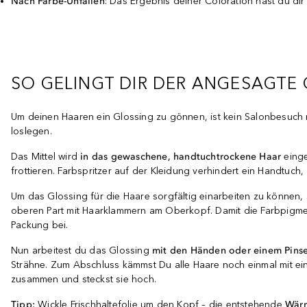
Nach Färbe-Unfällen
: Das Ergebnis deiner Coloration hast du di
SO GELINGT DIR DER ANGESAGTE
Um deinen Haaren ein Glossing zu gönnen, ist kein Salonbesuch 
loslegen.
Das Mittel wird
in das gewaschene, handtuchtrockene Haar
einge
frottieren. Farbspritzer auf der Kleidung verhindert ein Handtuch
Um das Glossing für die Haare sorgfältig einarbeiten zu können, s
oberen Part mit Haarklammern am Oberkopf. Damit die Farbpigment
Packung bei.
Nun arbeitest du das Glossing
mit den Händen oder einem Pinsel
Strähne. Zum Abschluss kämmst Du alle Haare noch einmal mit eine
zusammen und steckst sie hoch.
Tipp:
Wickle Frischhaltefolie um den Kopf – die entstehende
Wärm