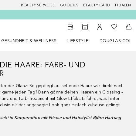
BEAUTY SERVICES
GOODIES
BEAUTY CARD
FILIALEN
Zu Meiner 
Zum Storefinder
Zu Meinem Kunde
Zum
GESUNDHEIT & WELLNESS
LIFESTYLE
DOUGLAS COLL
 öffnen
Gesundheit & Wellness Menü öffnen
LIFESTYLE Menü öffnen
Douglas Collecti
DIE HAARE: FARB- UND
R
fender Glanz: So gepflegt aussehende Haare wie direkt nach
u gerne jeden Tag? Dann gönne deinen Haaren ein Glossing –
Glanz-und Farb-Treatment mit Glow-Effekt. Erfahre, was hinter
d wie dir der angesagte Look ganz einfach zuhause gelingt.
tellt
in Kooperation mit Friseur und Hairstylist Björn Hartung