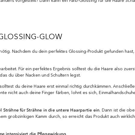
r anders vorgestellt? Dann kann ein Farb-Glossing für die Haare S
 GLOSSING-GLOW
nötig. Nachdem du dein perfektes Glossing-Produkt gefunden hast,
arbeitet. Für ein perfektes Ergebnis solltest du die Haare also zu
, das du über Nacken und Schultern legst.
olltest du deine Haare erst einmal richtig durchkämmen. Anschließend
e nicht auch deine Finger färben, lohnt es sich, Einmalhandschuhe 
 Strähne für Strähne in die untere Haarpartie ein
. Dann ist die ob
m grobzinkigen Kamm durch, so erreicht das Produkt auch wirklich j
e intensiviert die Pflegewirkung
.