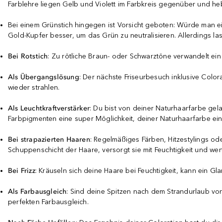
Farblehre liegen Gelb und Violett im Farbkreis gegenüber und he
Bei einem Grünstich hingegen ist Vorsicht geboten: Würde man ei
Gold-Kupfer besser, um das Grün zu neutralisieren. Allerdings l
Bei Rotstich
: Zu rötliche Braun- oder Schwarztöne verwandelt ei
Als Übergangslösung
: Der nächste Friseurbesuch inklusive Color
wieder strahlen.
Als Leuchtkraftverstärker
: Du bist von deiner Naturhaarfarbe gela
Farbpigmenten eine super Möglichkeit, deiner Naturhaarfarbe ei
Bei strapazierten Haaren
: Regelmäßiges Färben, Hitzestylings od
Schuppenschicht der Haare, versorgt sie mit Feuchtigkeit und wer
Bei Frizz
: Kräuseln sich deine Haare bei Feuchtigkeit, kann ein
Als Farbausgleich
: Sind deine Spitzen nach dem Strandurlaub v
perfekten Farbausgleich.