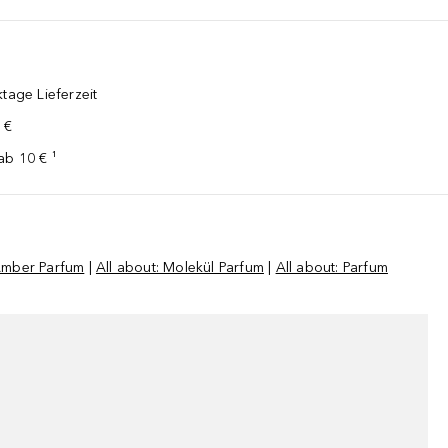
tage Lieferzeit
 €
ab 10 € ¹
 Amber Parfum
|
All about: Molekül Parfum
|
All about: Parfum