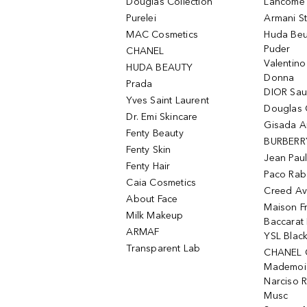
Douglas Collection
Lancôme L
Purelei
Armani S
MAC Cosmetics
Huda Beu
Puder
CHANEL
Valentin
HUDA BEAUTY
Donna
Prada
DIOR Sa
Yves Saint Laurent
Douglas 
Dr. Emi Skincare
Gisada 
Fenty Beauty
BURBERR
Fenty Skin
Jean Paul
Fenty Hair
Paco Rab
Caia Cosmetics
Creed Av
About Face
Maison Fr
Milk Makeup
Baccarat
ARMAF
YSL Blac
Transparent Lab
CHANEL 
Mademois
Narciso 
Musc