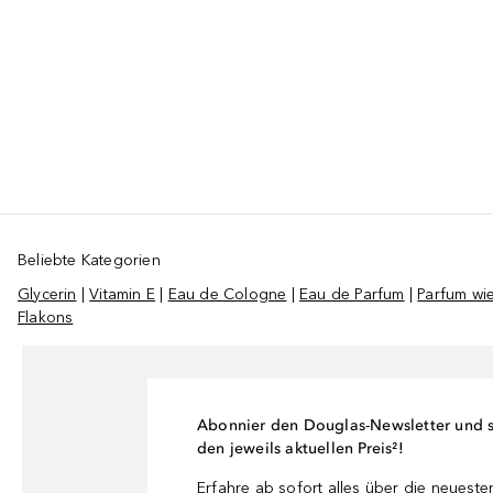
Beliebte Kategorien
Glycerin
|
Vitamin E
|
Eau de Cologne
|
Eau de Parfum
|
Parfum wie
Flakons
Abonnier den Douglas-Newsletter und si
den jeweils aktuellen Preis²!
Erfahre ab sofort alles über die neuest