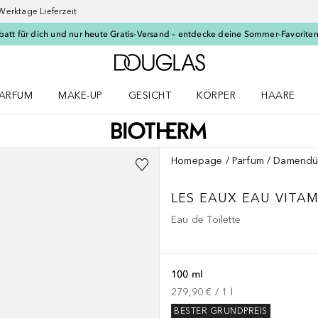
Werktage Lieferzeit
batt für dich und nur heute Gratis-Versand – entdecke deine Sommer-Favoriten
Zur Douglas Startseite
ARFUM
MAKE-UP
GESICHT
KÖRPER
HAARE
ffnen
arfum Menü öffnen
Make-up Menü öffnen
Gesicht Menü öffnen
Körper Menü öffnen
Haare Menü
Homepage
Parfum
Damendü
LES EAUX
EAU VITAM
Eau de Toilette
100 ml
279,90 €
 / 
1
l
BESTER GRUNDPREIS