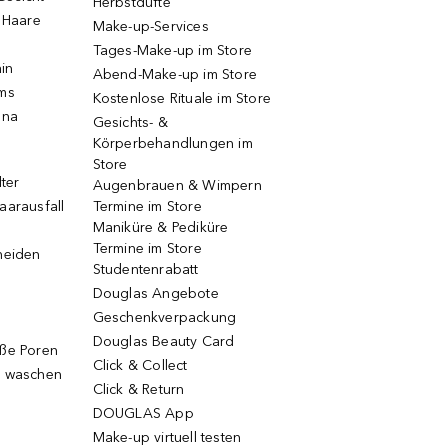
Herbstdüfte
e Haare
Make-up-Services
Tages-Make-up im Store
ain
Abend-Make-up im Store
ums
Kostenlose Rituale im Store
una
Gesichts- &
Körperbehandlungen im
Store
lter
Augenbrauen & Wimpern
aarausfall
Termine im Store
Maniküre & Pediküre
Termine im Store
neiden
Studentenrabatt
Douglas Angebote
Geschenkverpackung
Douglas Beauty Card
oße Poren
Click & Collect
g waschen
Click & Return
DOUGLAS App
Make-up virtuell testen