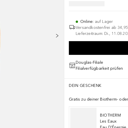
Online
:
auf Lager
Versandkostenfrei ab
34,95
Lieferzeitraum: Di., 11.08.2
Douglas-Filiale
Filialverfügbarkeit prüfen
DEIN GESCHENK
Gratis zu deiner Biotherm- od
BIOTHERM
Les Eaux
Eau D'Énergie