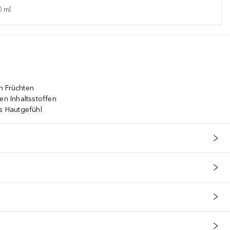
0
ml
n Früchten
en Inhaltsstoffen
es Hautgefühl