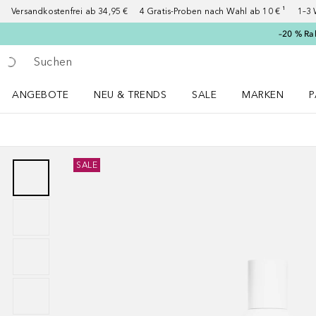
Versandkostenfrei ab 34,95 €
4 Gratis-Proben nach Wahl ab 10 € ¹
1–3 
–20 % Ra
Gehe zurück
Suche ausführen
ANGEBOTE
NEU & TRENDS
SALE
MARKEN
P
Angebote Menü öffnen
NEU & TRENDS Menü öffnen
MARKEN Menü ö
P
SALE