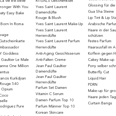
a vie est belle
RITUALS Geschenkset
Glossing für di
tronger With You
Yves Saint Laurent
Gua Sha Steine
Damendüfte
aty Easy Bake
Rouge & Blush
Lip Tint & Lip St
o Born In Roma
Yves Saint Laurent Make-Up
Arabische Parf
Yves Saint Laurent
Haare in der Sa
uvage
Herrendüfte
schützen
Gutscheinkarte
Yves Saint Laurent Parfum
Festes Parfum
Ambassador
Herrendüfte
Haarausfall im A
Y Goddess
Anti-Aging Gesichtsserum
Koffein gegen H
 Gaultier Le Male
Anti-Falten Creme
Cakey Make-up
anne One Million
Jean Paul Gaultier
Pony selber sch
Damendüfte
entus
Butterfly Cut
Jean Paul Gaultier
ancis Kurkdjian
Liquid Hair
Herrendüfte
 Rouge 540
PDRN
Parfum Set Damen
k Opium
Make-up für gr
Vitamin C Serum
Coco
Haare jeden Ta
Damen Parfum Top 10
elle
Curtain Bangs
Rodriguez Pure
Parfum Männer Top 10
Korean Skincare