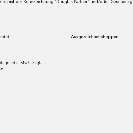
dukten mit der Kennzeichnung "Douglas Partner" und/oder Geschenk
endet
Ausgezeichnet shoppen
kl. gesetzl. MwSt zzgl.
en.