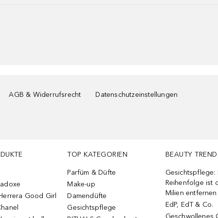
AGB & Widerrufsrecht
Datenschutzeinstellungen
ODUKTE
TOP KATEGORIEN
BEAUTY TREND
Parfüm & Düfte
Gesichtspflege:
Reihenfolge ist d
radoxe
Make-up
Milien entfernen
Herrera Good Girl
Damendüfte
EdP, EdT & Co.
Chanel
Gesichtspflege
Geschwollenes 