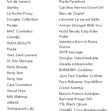
Sol de Janeiro
Prada Paradoxe
Stanley
Carolina Herrera Good Girl
La Roche-Posay
Bleu de Chanel
Douglas Collection
Lancôme La vie est belle
Purelei
Armani Stronger With You
MAC Cosmetics
Huda Beuaty Easy Bake
Puder
CHANEL
Valentino Born In Roma
HUDA BEAUTY
Donna
Prada
DIOR Sauvage
Yves Saint Laurent
Douglas Gutscheinkarte
Dr. Emi Skincare
Gisada Ambassador
Fenty Beauty
BURBERRY Goddess
Fenty Skin
Jean Paul Gaultier Le Male
Fenty Hair
Paco Rabanne One Million
Caia Cosmetics
Creed Aventus
About Face
Maison Francis Kurkdjian
Milk Makeup
Baccarat Rouge 540
ARMAF
YSL Black Opium
Transparent Lab
CHANEL Coco Mademoiselle