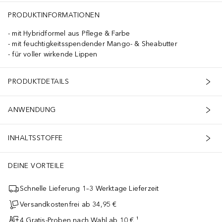
LAKE (CI 15985) · TITANIUM DIOXIDE (CI 77891)] ·
PRODUKTINFORMATIONEN
mit Hybridformel aus Pflege & Farbe
mit feuchtigkeitsspendender Mango- & Sheabutter
für voller wirkende Lippen
PRODUKTDETAILS
ANWENDUNG
INHALTSSTOFFE
DEINE VORTEILE
Schnelle Lieferung 1–3 Werktage Lieferzeit
Versandkostenfrei ab 34,95 €
4 Gratis-Proben nach Wahl ab 10 € ¹