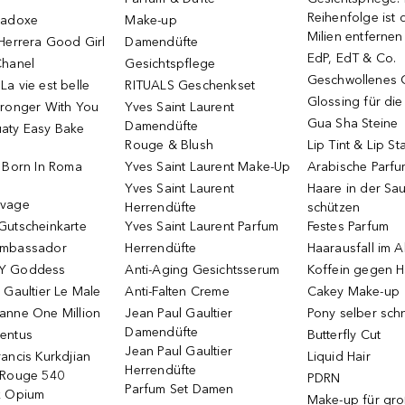
Reihenfolge ist d
radoxe
Make-up
Milien entfernen
Herrera Good Girl
Damendüfte
EdP, EdT & Co.
Chanel
Gesichtspflege
Geschwollenes 
a vie est belle
RITUALS Geschenkset
Glossing für di
tronger With You
Yves Saint Laurent
Gua Sha Steine
Damendüfte
aty Easy Bake
Rouge & Blush
Lip Tint & Lip St
o Born In Roma
Yves Saint Laurent Make-Up
Arabische Parf
Yves Saint Laurent
Haare in der Sa
uvage
Herrendüfte
schützen
Gutscheinkarte
Yves Saint Laurent Parfum
Festes Parfum
Ambassador
Herrendüfte
Haarausfall im A
Y Goddess
Anti-Aging Gesichtsserum
Koffein gegen H
 Gaultier Le Male
Anti-Falten Creme
Cakey Make-up
anne One Million
Jean Paul Gaultier
Pony selber sch
Damendüfte
entus
Butterfly Cut
Jean Paul Gaultier
ancis Kurkdjian
Liquid Hair
Herrendüfte
 Rouge 540
PDRN
Parfum Set Damen
k Opium
Make-up für gr