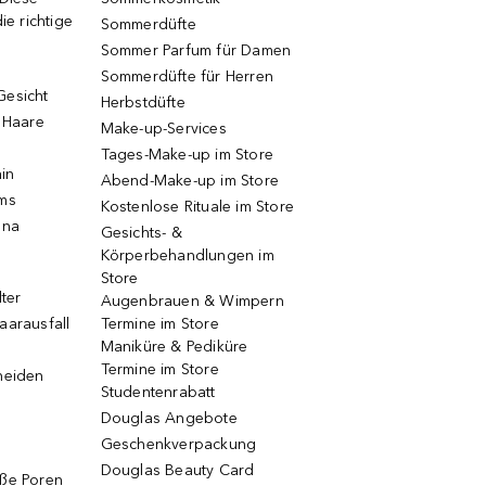
ie richtige
Sommerdüfte
Sommer Parfum für Damen
Sommerdüfte für Herren
Gesicht
Herbstdüfte
e Haare
Make-up-Services
Tages-Make-up im Store
ain
Abend-Make-up im Store
ums
Kostenlose Rituale im Store
una
Gesichts- &
Körperbehandlungen im
Store
lter
Augenbrauen & Wimpern
aarausfall
Termine im Store
Maniküre & Pediküre
Termine im Store
neiden
Studentenrabatt
Douglas Angebote
Geschenkverpackung
Douglas Beauty Card
oße Poren