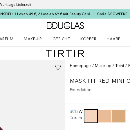
Werktage Lieferzeit
SPIEL: 1 Los ab 49 €, 2 Lose ab 69 € mit Beauty Card
Code:
DBCWEEKS
Zur Douglas Startseite
ARFUM
MAKE-UP
GESICHT
KÖRPER
HAARE
ffnen
arfum Menü öffnen
Make-up Menü öffnen
Gesicht Menü öffnen
Körper Menü öffnen
Haare Menü
Homepage
Make-up
Teint
MASK FIT RED MINI 
Foundation