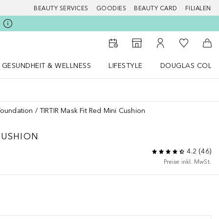
BEAUTY SERVICES
GOODIES
BEAUTY CARD
FILIALEN
Zu Meiner 
Zum Storefinder
Zu Meinem Kunde
Zum
GESUNDHEIT & WELLNESS
LIFESTYLE
DOUGLAS COLL
 öffnen
Gesundheit & Wellness Menü öffnen
LIFESTYLE Menü öffnen
Douglas Collecti
Foundation
TIRTIR Mask Fit Red Mini Cushion
CUSHION
4.2
(
46
)
Preise inkl. MwSt.