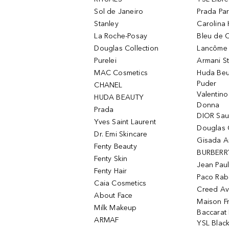
Sol de Janeiro
Prada Pa
Stanley
Carolina 
La Roche-Posay
Bleu de 
Douglas Collection
Lancôme L
Purelei
Armani S
MAC Cosmetics
Huda Beu
Puder
CHANEL
Valentin
HUDA BEAUTY
Donna
Prada
DIOR Sa
Yves Saint Laurent
Douglas 
Dr. Emi Skincare
Gisada 
Fenty Beauty
BURBERR
Fenty Skin
Jean Paul
Fenty Hair
Paco Rab
Caia Cosmetics
Creed Av
About Face
Maison Fr
Milk Makeup
Baccarat
ARMAF
YSL Blac