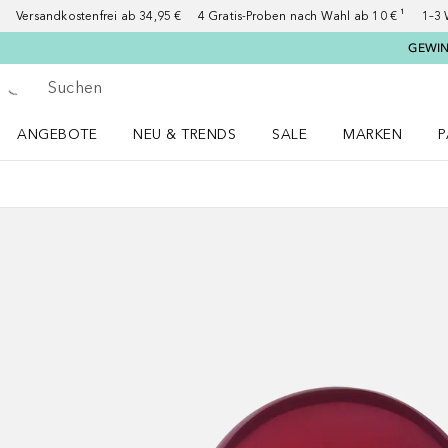
Versandkostenfrei ab 34,95 €
4 Gratis-Proben nach Wahl ab 10 € ¹
1–3 
GEWINN
Gehe zurück
Suche ausführen
ANGEBOTE
NEU & TRENDS
SALE
MARKEN
P
Angebote Menü öffnen
NEU & TRENDS Menü öffnen
MARKEN Menü ö
P