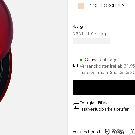
17C - PORCELAIN
4.5 g
3.531,11 €
 / 
1
kg
Online
:
auf Lager
Versandkostenfrei ab
34,95
Lieferzeitraum: Sa., 08.08.2
Douglas-Filiale
Filialverfügbarkeit prüfen
Versand durch