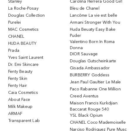
Stanley
Carolina Herrera Good Girl
La Roche-Posay
Bleu de Chanel
Douglas Collection
Lancôme La vie est belle
Purelei
Armani Stronger With You
MAC Cosmetics
Huda Beuaty Easy Bake
Puder
CHANEL
Valentino Born In Roma
HUDA BEAUTY
Donna
Prada
DIOR Sauvage
Yves Saint Laurent
Douglas Gutscheinkarte
Dr. Emi Skincare
Gisada Ambassador
Fenty Beauty
BURBERRY Goddess
Fenty Skin
Jean Paul Gaultier Le Male
Fenty Hair
Paco Rabanne One Million
Caia Cosmetics
Creed Aventus
About Face
Maison Francis Kurkdjian
Milk Makeup
Baccarat Rouge 540
ARMAF
YSL Black Opium
Transparent Lab
CHANEL Coco Mademoiselle
Narciso Rodriguez Pure Musc