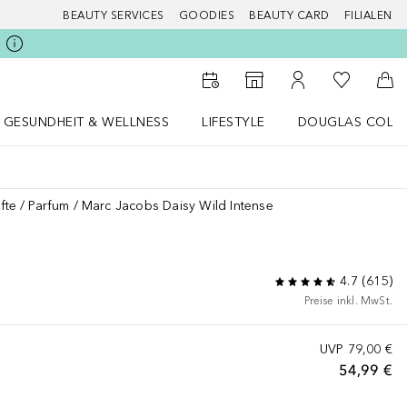
BEAUTY SERVICES
GOODIES
BEAUTY CARD
FILIALEN
Zu Meiner 
Zum Storefinder
Zu Meinem Kunde
Zum
GESUNDHEIT & WELLNESS
LIFESTYLE
DOUGLAS COLL
 öffnen
Gesundheit & Wellness Menü öffnen
LIFESTYLE Menü öffnen
Douglas Collecti
fte
Parfum
Marc Jacobs Daisy Wild Intense
E
4.7
(
615
)
Preise inkl. MwSt.
UVP
79,00 €
54,99 €