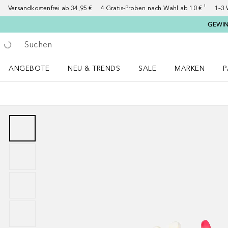
Versandkostenfrei ab 34,95 €
4 Gratis-Proben nach Wahl ab 10 € ¹
1–3 
GEWINN
Gehe zurück
Suche ausführen
ANGEBOTE
NEU & TRENDS
SALE
MARKEN
P
Angebote Menü öffnen
NEU & TRENDS Menü öffnen
MARKEN Menü ö
P