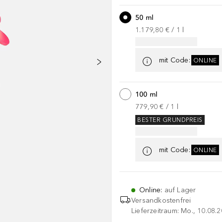
50 ml
1.179,80 €
 / 
1
l
mit Code
:
ONLINE
100 ml
779,90 €
 / 
1
l
BESTER GRUNDPREIS
mit Code
:
ONLINE
Online
:
auf Lager
Versandkostenfrei
Lieferzeitraum: Mo., 10.08.2