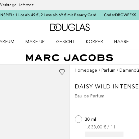
Werktage Lieferzeit
SPIEL: 1 Los ab 49 €, 2 Lose ab 69 € mit Beauty Card
Code:
DBCWEEKS
Zur Douglas Startseite
ARFUM
MAKE-UP
GESICHT
KÖRPER
HAARE
ffnen
arfum Menü öffnen
Make-up Menü öffnen
Gesicht Menü öffnen
Körper Menü öffnen
Haare Menü
Homepage
Parfum
Damendü
DAISY
WILD INTENS
Eau de Parfum
30 ml
1.833,00 €
 / 
1
l