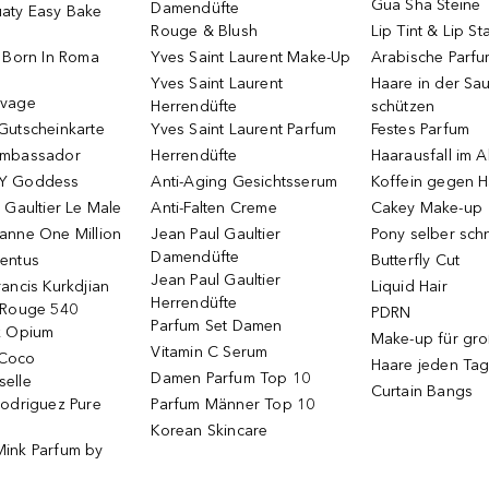
Gua Sha Steine
Damendüfte
aty Easy Bake
Rouge & Blush
Lip Tint & Lip St
o Born In Roma
Yves Saint Laurent Make-Up
Arabische Parf
Yves Saint Laurent
Haare in der Sa
uvage
Herrendüfte
schützen
Gutscheinkarte
Yves Saint Laurent Parfum
Festes Parfum
Ambassador
Herrendüfte
Haarausfall im A
Y Goddess
Anti-Aging Gesichtsserum
Koffein gegen H
 Gaultier Le Male
Anti-Falten Creme
Cakey Make-up
anne One Million
Jean Paul Gaultier
Pony selber sch
Damendüfte
entus
Butterfly Cut
Jean Paul Gaultier
ancis Kurkdjian
Liquid Hair
Herrendüfte
 Rouge 540
PDRN
Parfum Set Damen
k Opium
Make-up für gr
Vitamin C Serum
Coco
Haare jeden Ta
Damen Parfum Top 10
elle
Curtain Bangs
Rodriguez Pure
Parfum Männer Top 10
Korean Skincare
ink Parfum by