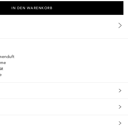
IN DEN WARENKORB
umenduft
ärme
ät
e