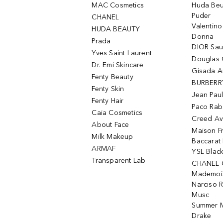
MAC Cosmetics
Huda Beu
Puder
CHANEL
Valentin
HUDA BEAUTY
Donna
Prada
DIOR Sa
Yves Saint Laurent
Douglas 
Dr. Emi Skincare
Gisada 
Fenty Beauty
BURBERR
Fenty Skin
Jean Paul
Fenty Hair
Paco Rab
Caia Cosmetics
Creed Av
About Face
Maison Fr
Milk Makeup
Baccarat
ARMAF
YSL Blac
Transparent Lab
CHANEL 
Mademois
Narciso 
Musc
Summer M
Drake