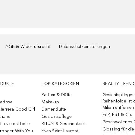
AGB & Widerrufsrecht
Datenschutzeinstellungen
ODUKTE
TOP KATEGORIEN
BEAUTY TREND
Parfüm & Düfte
Gesichtspflege:
Reihenfolge ist d
radoxe
Make-up
Milien entfernen
Herrera Good Girl
Damendüfte
EdP, EdT & Co.
Chanel
Gesichtspflege
Geschwollenes 
a vie est belle
RITUALS Geschenkset
Glossing für di
tronger With You
Yves Saint Laurent