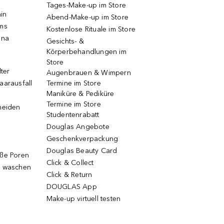
Tages-Make-up im Store
ain
Abend-Make-up im Store
ums
Kostenlose Rituale im Store
una
Gesichts- &
Körperbehandlungen im
Store
lter
Augenbrauen & Wimpern
aarausfall
Termine im Store
Maniküre & Pediküre
Termine im Store
neiden
Studentenrabatt
Douglas Angebote
Geschenkverpackung
Douglas Beauty Card
oße Poren
Click & Collect
g waschen
Click & Return
DOUGLAS App
Make-up virtuell testen