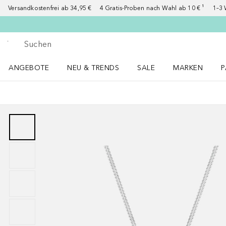
Versandkostenfrei ab 34,95 €
4 Gratis-Proben nach Wahl ab 10 € ¹
1–3 
Gehe zurück
Suche ausführen
ANGEBOTE
NEU & TRENDS
SALE
MARKEN
P
Angebote Menü öffnen
NEU & TRENDS Menü öffnen
MARKEN Menü ö
P