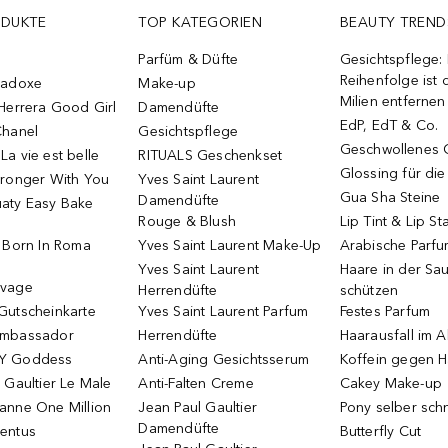
ODUKTE
TOP KATEGORIEN
BEAUTY TREND
Parfüm & Düfte
Gesichtspflege:
Reihenfolge ist d
radoxe
Make-up
Milien entfernen
Herrera Good Girl
Damendüfte
EdP, EdT & Co.
Chanel
Gesichtspflege
Geschwollenes 
a vie est belle
RITUALS Geschenkset
Glossing für di
tronger With You
Yves Saint Laurent
Gua Sha Steine
Damendüfte
aty Easy Bake
Rouge & Blush
Lip Tint & Lip St
o Born In Roma
Yves Saint Laurent Make-Up
Arabische Parf
Yves Saint Laurent
Haare in der Sa
uvage
Herrendüfte
schützen
Gutscheinkarte
Yves Saint Laurent Parfum
Festes Parfum
Ambassador
Herrendüfte
Haarausfall im A
Y Goddess
Anti-Aging Gesichtsserum
Koffein gegen H
 Gaultier Le Male
Anti-Falten Creme
Cakey Make-up
anne One Million
Jean Paul Gaultier
Pony selber sch
Damendüfte
entus
Butterfly Cut