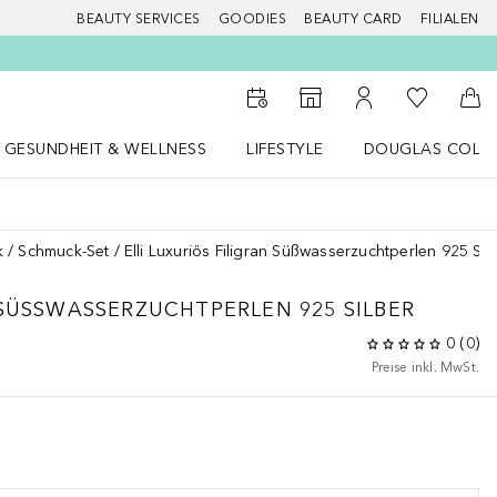
BEAUTY SERVICES
GOODIES
BEAUTY CARD
FILIALEN
Zu Meiner 
Zum Storefinder
Zu Meinem Kunde
Zum
GESUNDHEIT & WELLNESS
LIFESTYLE
DOUGLAS COLL
 öffnen
Gesundheit & Wellness Menü öffnen
LIFESTYLE Menü öffnen
Douglas Collecti
k
Schmuck-Set
Elli Luxuriös Filigran Süßwasserzuchtperlen 925 Sil
SÜSSWASSERZUCHTPERLEN 925 SILBER
0
(
0
)
Preise inkl. MwSt.