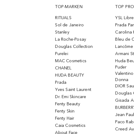
TOP-MARKEN
TOP PR
RITUALS
YSL Libre
Sol de Janeiro
Prada Pa
Stanley
Carolina 
La Roche-Posay
Bleu de 
Douglas Collection
Lancôme L
Purelei
Armani S
MAC Cosmetics
Huda Beu
Puder
CHANEL
Valentin
HUDA BEAUTY
Donna
Prada
DIOR Sa
Yves Saint Laurent
Douglas 
Dr. Emi Skincare
Gisada 
Fenty Beauty
BURBERR
Fenty Skin
Jean Paul
Fenty Hair
Paco Rab
Caia Cosmetics
Creed Av
About Face