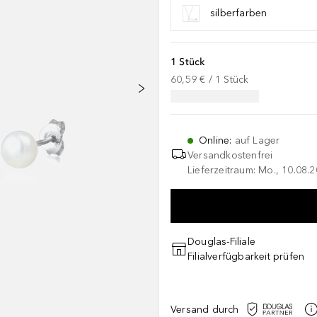
silberfarben
1 Stück
60,59 €
 / 
1
Stück
Online
:
auf Lager
Versandkostenfrei
Lieferzeitraum: Mo., 10.08.2
Douglas-Filiale
Filialverfügbarkeit prüfen
Versand durch