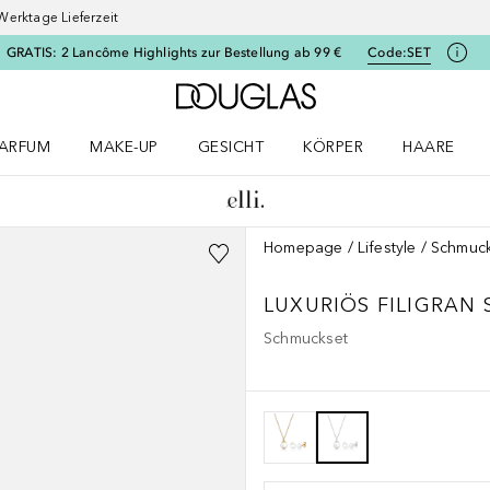
Werktage Lieferzeit
GRATIS: 2 Lancôme Highlights zur Bestellung ab 99 €
Code:
SET
Zur Douglas Startseite
ARFUM
MAKE-UP
GESICHT
KÖRPER
HAARE
ffnen
arfum Menü öffnen
Make-up Menü öffnen
Gesicht Menü öffnen
Körper Menü öffnen
Haare Menü
Homepage
Lifestyle
Schmuc
LUXURIÖS FILIGRAN 
Schmuckset