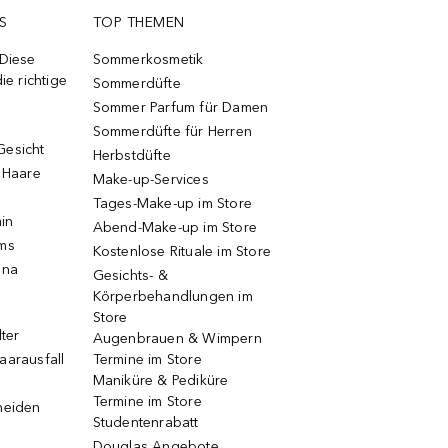
S
TOP THEMEN
 Diese
Sommerkosmetik
ie richtige
Sommerdüfte
Sommer Parfum für Damen
Sommerdüfte für Herren
Gesicht
Herbstdüfte
e Haare
Make-up-Services
Tages-Make-up im Store
ain
Abend-Make-up im Store
ums
Kostenlose Rituale im Store
una
Gesichts- &
Körperbehandlungen im
Store
lter
Augenbrauen & Wimpern
aarausfall
Termine im Store
Maniküre & Pediküre
Termine im Store
neiden
Studentenrabatt
Douglas Angebote