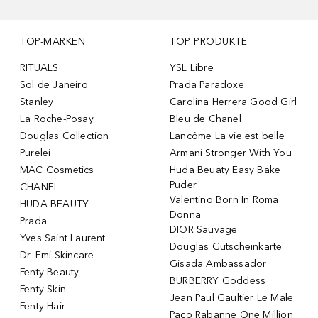
TOP-MARKEN
TOP PRODUKTE
RITUALS
YSL Libre
Sol de Janeiro
Prada Paradoxe
Stanley
Carolina Herrera Good Girl
La Roche-Posay
Bleu de Chanel
Douglas Collection
Lancôme La vie est belle
Purelei
Armani Stronger With You
MAC Cosmetics
Huda Beuaty Easy Bake
Puder
CHANEL
Valentino Born In Roma
HUDA BEAUTY
Donna
Prada
DIOR Sauvage
Yves Saint Laurent
Douglas Gutscheinkarte
Dr. Emi Skincare
Gisada Ambassador
Fenty Beauty
BURBERRY Goddess
Fenty Skin
Jean Paul Gaultier Le Male
Fenty Hair
Paco Rabanne One Million