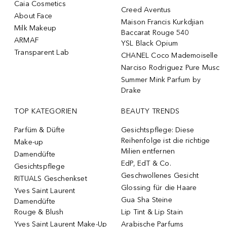
Caia Cosmetics
Creed Aventus
About Face
Maison Francis Kurkdjian
Milk Makeup
Baccarat Rouge 540
ARMAF
YSL Black Opium
Transparent Lab
CHANEL Coco Mademoiselle
Narciso Rodriguez Pure Musc
Summer Mink Parfum by
Drake
TOP KATEGORIEN
BEAUTY TRENDS
Parfüm & Düfte
Gesichtspflege: Diese
Reihenfolge ist die richtige
Make-up
Milien entfernen
Damendüfte
EdP, EdT & Co.
Gesichtspflege
Geschwollenes Gesicht
RITUALS Geschenkset
Glossing für die Haare
Yves Saint Laurent
Gua Sha Steine
Damendüfte
Rouge & Blush
Lip Tint & Lip Stain
Yves Saint Laurent Make-Up
Arabische Parfums