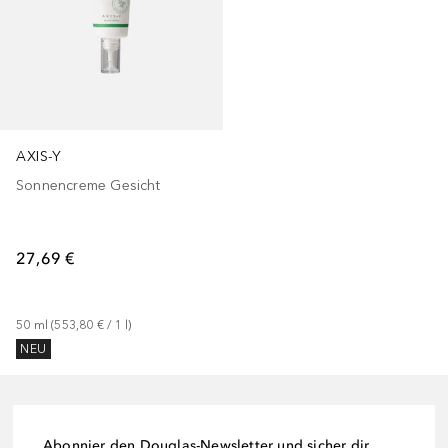
AXIS-Y
Sonnencreme Gesicht
27,69 €
50
ml
 (
553,80 €
 / 
1
l
)
NEU
Abonnier den Douglas-Newsletter und sicher dir