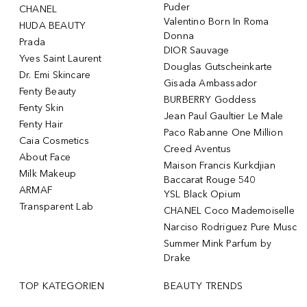
Puder
CHANEL
Valentino Born In Roma
HUDA BEAUTY
Donna
Prada
DIOR Sauvage
Yves Saint Laurent
Douglas Gutscheinkarte
Dr. Emi Skincare
Gisada Ambassador
Fenty Beauty
BURBERRY Goddess
Fenty Skin
Jean Paul Gaultier Le Male
Fenty Hair
Paco Rabanne One Million
Caia Cosmetics
Creed Aventus
About Face
Maison Francis Kurkdjian
Milk Makeup
Baccarat Rouge 540
ARMAF
YSL Black Opium
Transparent Lab
CHANEL Coco Mademoiselle
Narciso Rodriguez Pure Musc
Summer Mink Parfum by
Drake
TOP KATEGORIEN
BEAUTY TRENDS