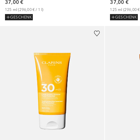
37,00 €
37,00 €
125
ml
 (
296,00 €
 / 
1
l
)
125
ml
 (
296,00 €
GESCHENK
GESCHENK