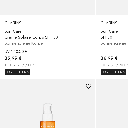
CLARINS
CLARINS
Sun Care
Sun Care
Crème Solaire Corps SPF 30
SPF50
Sonnencreme Körper
Sonnencreme 
UVP
40,50 €
35,99 €
36,99 €
150
ml
 (
239,93 €
 / 
1
l
)
50
ml
 (
739,80 €
 /
GESCHENK
GESCHENK