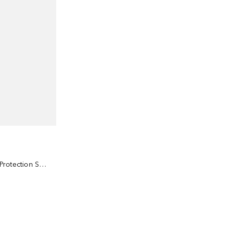
Crème Solaire Jeunesse Haute Protection SPF 30