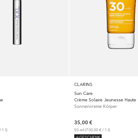
CLARINS
Sun Care
me
Sonnencreme Körper
35,00 €
/ 
1
l
)
50
ml
 (
700,00 €
 / 
1
l
)
GESCHENK