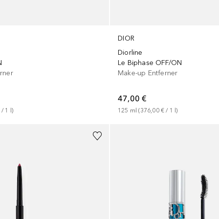
DIOR
Diorline
N
Le Biphase OFF/ON
rner
Make-up Entferner
47,00 €
 / 
1
l
)
125
ml
 (
376,00 €
 / 
1
l
)