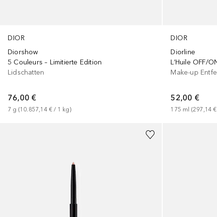
DIOR
DIOR
Diorshow
Diorline
5 Couleurs – Limitierte Edition
L’Huile OFF/O
Lidschatten
Make-up Entfe
76,00 €
52,00 €
7
g
 (
10.857,14 €
 / 
1
kg
)
175
ml
 (
297,14 €