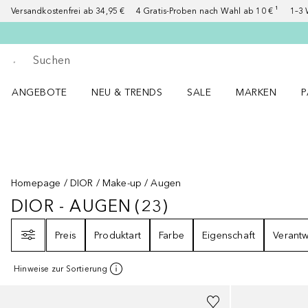
Versandkostenfrei ab 34,95 €
4 Gratis-Proben nach Wahl ab 10 € ¹
1–3 
Gehe zurück
Suche ausführen
ANGEBOTE
NEU & TRENDS
SALE
MARKEN
P
Angebote Menü öffnen
NEU & TRENDS Menü öffnen
MARKEN Menü ö
P
Homepage
DIOR
Make-up
Augen
DIOR - AUGEN
(
23
)
DIOR - AUGEN
23
ERGEBNISSE
Filter
Preis
Produktart
Farbe
Eigenschaft
Verant
Hinweise zur Sortierung