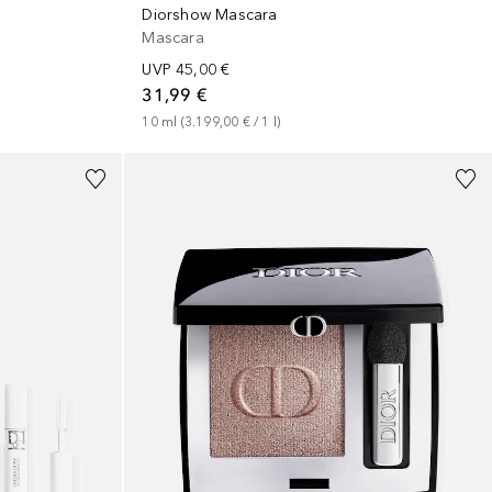
Diorshow Mascara
Mascara
UVP
45,00 €
31,99 €
10
ml
 (
3.199,00 €
 / 
1
l
)
+
14