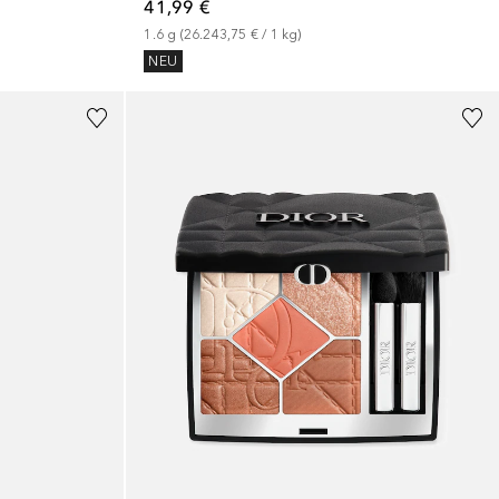
41,99 €
1.6
g
 (
26.243,75 €
 / 
1
kg
)
NEU