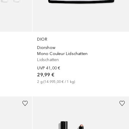
DIOR
Diorshow
Mono Couleur Lidschatten
Lidschatten
UVP
41,00 €
29,99 €
2
g
 (
14.995,00 €
 / 
1
kg
)
+
3