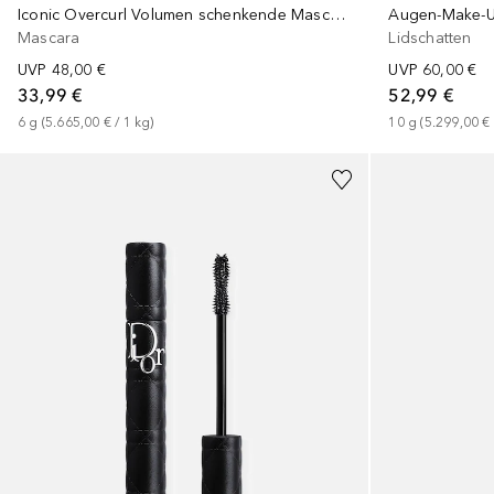
Iconic Overcurl Volumen schenkende Mascara
Augen-Make-Up
Mascara
Lidschatten
UVP
48,00 €
UVP
60,00 €
33,99 €
52,99 €
6
g
 (
5.665,00 €
 / 
1
kg
)
10
g
 (
5.299,00 €
+
2
+
5