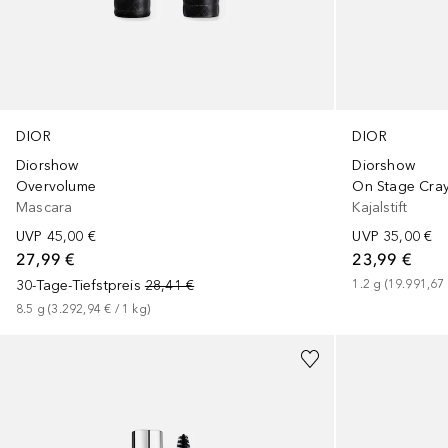
DIOR
DIOR
Diorshow
Diorshow
Overvolume
On Stage Crayo
Mascara
Kajalstift
UVP
45,00 €
UVP
35,00 €
27,99 €
23,99 €
30-Tage-Tiefstpreis
28,41 €
1.2
g
 (
19.991,67
8.5
g
 (
3.292,94 €
 / 
1
kg
)
+
7