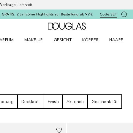
Werktage Lieferzeit
GRATIS: 2 Lancôme Highlights zur Bestellung ab 99 €
Code:
SET
Zur Douglas Startseite
ARFUM
MAKE-UP
GESICHT
KÖRPER
HAARE
ffnen
arfum Menü öffnen
Make-up Menü öffnen
Gesicht Menü öffnen
Körper Menü öffnen
Haare Menü
wortung
Deckkraft
Finish
Aktionen
Geschenk für
+
13