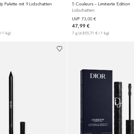
 Palette mit 9 Lidschatten
5 Couleurs – Limitierte Edition
Lidschatten
UVP
73,00 €
47,99 €
 / 
1
kg
)
7
g
 (
6.855,71 €
 / 
1
kg
)