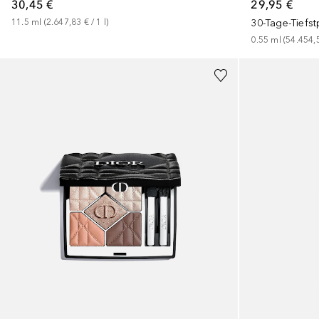
30,45 €
29,95 €
11.5
ml
 (
2.647,83 €
 / 
1
l
)
30-Tage-Tiefst
0.55
ml
 (
54.454,
+
1