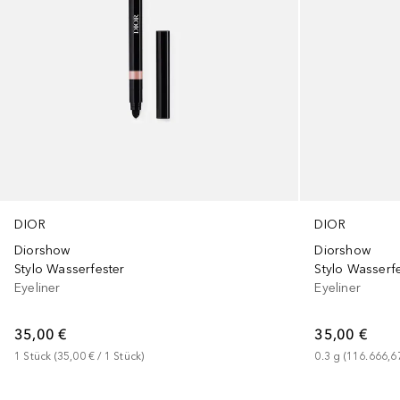
DIOR
DIOR
Diorshow
Diorshow
Stylo Wasserfester
Eyeliner
Eyeliner
35,00 €
35,00 €
1
Stück
 (
35,00 €
 / 
1
Stück
)
0.3
g
 (
116.666,6