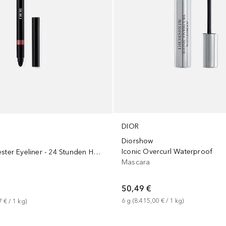
DIOR
Diorshow
Iconic Overcurl Waterproof
Stylo Wasserfester Eyeliner - 24 Stunden Halt - Intensive Farbe
Mascara
50,49 €
6
g
 (
8.415,00 €
 / 
1
kg
)
7 €
 / 
1
kg
)