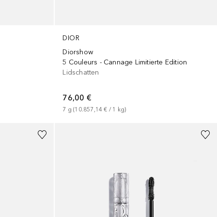
DIOR
Diorshow
5 Couleurs - Cannage Limitierte Edition
Lidschatten
76,00 €
7
g
 (
10.857,14 €
 / 
1
kg
)