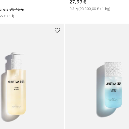
27,99 €
preis
30,45 €
0.3
g
 (
93.300,00 €
 / 
1
kg
)
55 €
 / 
1
l
)