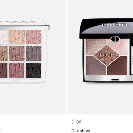
DIOR
e
Diorshow