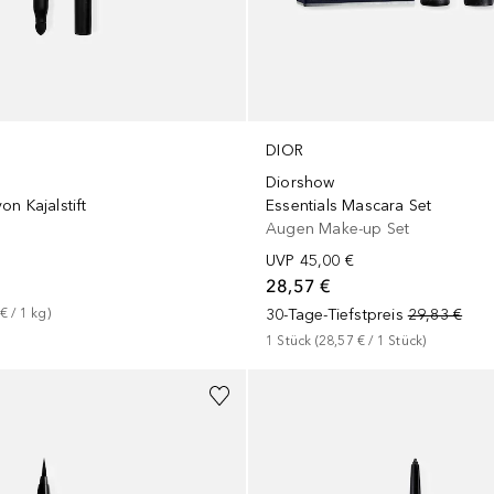
DIOR
Diorshow
n Kajalstift
Essentials Mascara Set
Augen Make-up Set
UVP
45,00 €
28,57 €
 €
 / 
1
kg
)
30-Tage-Tiefstpreis
29,83 €
1
Stück
 (
28,57 €
 / 
1
Stück
)
+
8