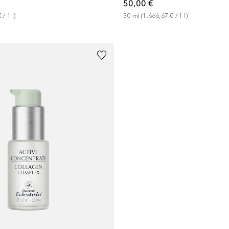
50,00 €
€
 / 
1
l
)
30
ml
 (
1.666,67 €
 / 
1
l
)