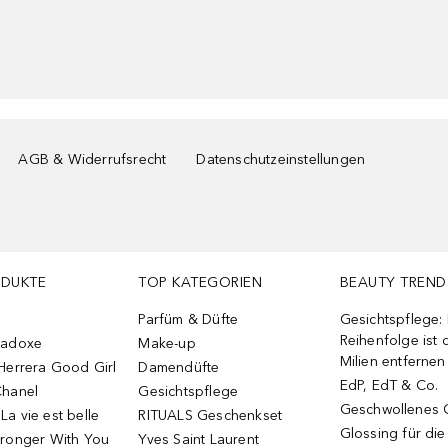
AGB & Widerrufsrecht
Datenschutzeinstellungen
ODUKTE
TOP KATEGORIEN
BEAUTY TREND
Parfüm & Düfte
Gesichtspflege:
Reihenfolge ist d
radoxe
Make-up
Milien entfernen
Herrera Good Girl
Damendüfte
EdP, EdT & Co.
Chanel
Gesichtspflege
Geschwollenes 
a vie est belle
RITUALS Geschenkset
Glossing für di
tronger With You
Yves Saint Laurent