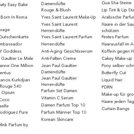
Gua Sha Steine
Damendüfte
aty Easy Bake
Rouge & Blush
Lip Tint & Lip St
o Born In Roma
Yves Saint Laurent Make-Up
Arabische Parf
Yves Saint Laurent
Haare in der Sa
uvage
Herrendüfte
schützen
Gutscheinkarte
Yves Saint Laurent Parfum
Festes Parfum
Ambassador
Herrendüfte
Haarausfall im A
Y Goddess
Anti-Aging Gesichtsserum
Koffein gegen H
 Gaultier Le Male
Anti-Falten Creme
Cakey Make-up
anne One Million
Jean Paul Gaultier
Pony selber sch
Damendüfte
entus
Butterfly Cut
Jean Paul Gaultier
ancis Kurkdjian
Liquid Hair
Herrendüfte
 Rouge 540
PDRN
Parfum Set Damen
k Opium
Make-up für gr
Vitamin C Serum
Coco
Haare jeden Ta
Damen Parfum Top 10
elle
Curtain Bangs
Rodriguez Pure
Parfum Männer Top 10
Korean Skincare
ink Parfum by