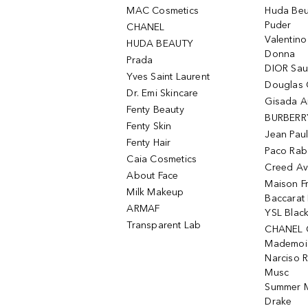
MAC Cosmetics
Huda Beu
Puder
CHANEL
Valentin
HUDA BEAUTY
Donna
Prada
DIOR Sa
Yves Saint Laurent
Douglas 
Dr. Emi Skincare
Gisada 
Fenty Beauty
BURBERR
Fenty Skin
Jean Paul
Fenty Hair
Paco Rab
Caia Cosmetics
Creed Av
About Face
Maison Fr
Milk Makeup
Baccarat
ARMAF
YSL Blac
Transparent Lab
CHANEL 
Mademois
Narciso 
Musc
Summer M
Drake