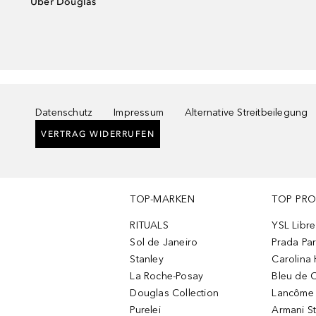
Über Douglas
Datenschutz
Impressum
Alternative Streitbeilegung
VERTRAG WIDERRUFEN
TOP-MARKEN
TOP PR
RITUALS
YSL Libre
Sol de Janeiro
Prada Pa
Stanley
Carolina 
La Roche-Posay
Bleu de 
Douglas Collection
Lancôme L
Purelei
Armani S