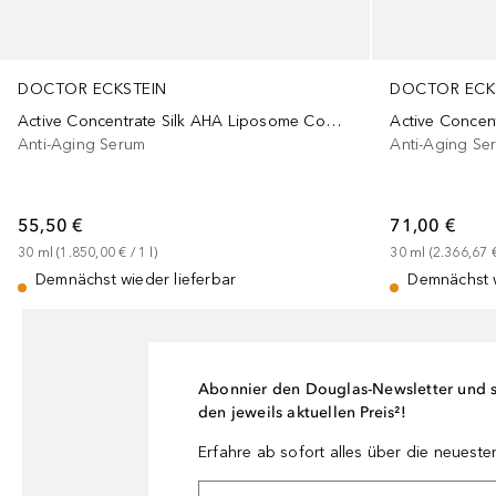
DOCTOR ECKSTEIN
DOCTOR ECK
Active Concentrate Silk AHA Liposome Complex
Active Concen
Anti-Aging Serum
Anti-Aging Se
55,50 €
71,00 €
30
ml
 (
1.850,00 €
 / 
1
l
)
30
ml
 (
2.366,67 
Demnächst wieder lieferbar
Demnächst w
Abonnier den Douglas-Newsletter und si
den jeweils aktuellen Preis²!
Erfahre ab sofort alles über die neuest