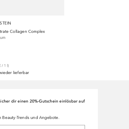
STEIN
trate Collagen Complex
rum
€
 / 
1
l
)
ieder lieferbar
cher dir einen 20%-Gutschein einlösbar auf
en Beauty-Trends und Angebote.