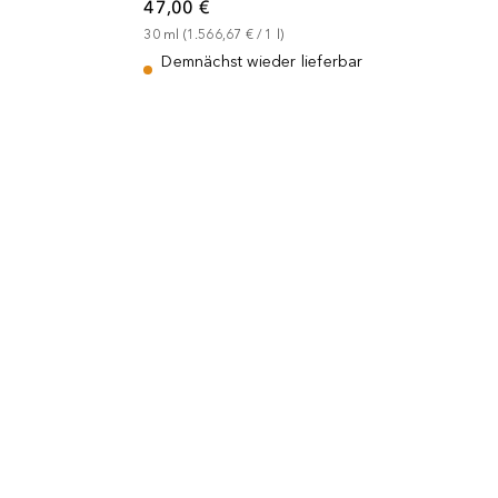
47,00 €
30
ml
 (
1.566,67 €
 / 
1
l
)
Demnächst wieder lieferbar