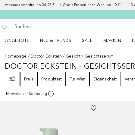
Versandkostenfrei ab 34,95 €
4 Gratis-Proben nach Wahl ab 10 € ¹
1–3 
Gehe zurück
Suche ausführen
ANGEBOTE
NEU & TRENDS
SALE
MARKEN
P
Angebote Menü öffnen
NEU & TRENDS Menü öffnen
MARKEN Menü ö
P
Homepage
Doctor Eckstein
Gesicht
Gesichtsserum
DOCTOR ECKSTEIN - GESICHTSSE
DOCTOR ECKSTEIN - GESICHTS
Filter
Preis
Produktart
Für Wen
Eigenschaft
Vera
Hinweise zur Sortierung