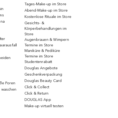
Tages-Make-up im Store
ain
Abend-Make-up im Store
ums
Kostenlose Rituale im Store
una
Gesichts- &
Körperbehandlungen im
Store
lter
Augenbrauen & Wimpern
aarausfall
Termine im Store
Maniküre & Pediküre
Termine im Store
neiden
Studentenrabatt
Douglas Angebote
Geschenkverpackung
Douglas Beauty Card
oße Poren
Click & Collect
g waschen
Click & Return
DOUGLAS App
Make-up virtuell testen