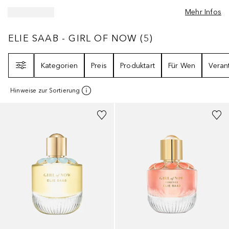
Mehr Infos
ELIE SAAB - GIRL OF NOW
5
ERGEBNISSE
ELIE SAAB - GIRL OF NOW
(
5
)
Filter
Kategorien
Preis
Produktart
Für Wen
Veran
Hinweise zur Sortierung
+
2
Größen
+
1
Größe