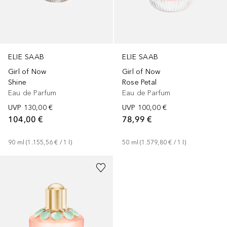
ELIE SAAB
ELIE SAAB
Girl of Now
Girl of Now
Rose Petal
Shine
Eau de Parfum
Eau de Parfum
UVP
100,00 €
UVP
130,00 €
78,99 €
104,00 €
50
ml
 (
1.579,80 €
 / 
1
l
)
90
ml
 (
1.155,56 €
 / 
1
l
)
+
2
Größen