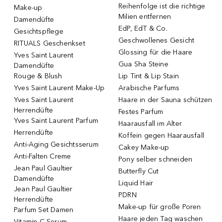
Reihenfolge ist die richtige
Make-up
Milien entfernen
Damendüfte
EdP, EdT & Co.
Gesichtspflege
Geschwollenes Gesicht
RITUALS Geschenkset
Glossing für die Haare
Yves Saint Laurent
Gua Sha Steine
Damendüfte
Rouge & Blush
Lip Tint & Lip Stain
Yves Saint Laurent Make-Up
Arabische Parfums
Yves Saint Laurent
Haare in der Sauna schützen
Herrendüfte
Festes Parfum
Yves Saint Laurent Parfum
Haarausfall im Alter
Herrendüfte
Koffein gegen Haarausfall
Anti-Aging Gesichtsserum
Cakey Make-up
Anti-Falten Creme
Pony selber schneiden
Jean Paul Gaultier
Butterfly Cut
Damendüfte
Liquid Hair
Jean Paul Gaultier
PDRN
Herrendüfte
Make-up für große Poren
Parfum Set Damen
Haare jeden Tag waschen
Vitamin C Serum