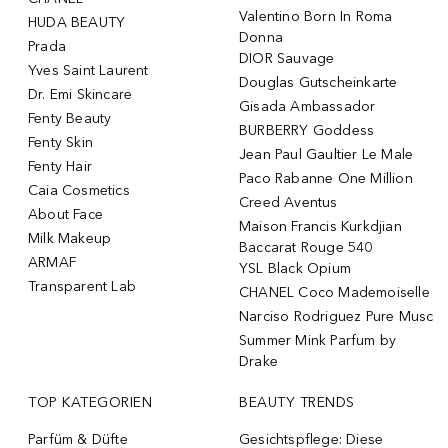
Valentino Born In Roma
HUDA BEAUTY
Donna
Prada
DIOR Sauvage
Yves Saint Laurent
Douglas Gutscheinkarte
Dr. Emi Skincare
Gisada Ambassador
Fenty Beauty
BURBERRY Goddess
Fenty Skin
Jean Paul Gaultier Le Male
Fenty Hair
Paco Rabanne One Million
Caia Cosmetics
Creed Aventus
About Face
Maison Francis Kurkdjian
Milk Makeup
Baccarat Rouge 540
ARMAF
YSL Black Opium
Transparent Lab
CHANEL Coco Mademoiselle
Narciso Rodriguez Pure Musc
Summer Mink Parfum by
Drake
TOP KATEGORIEN
BEAUTY TRENDS
Parfüm & Düfte
Gesichtspflege: Diese