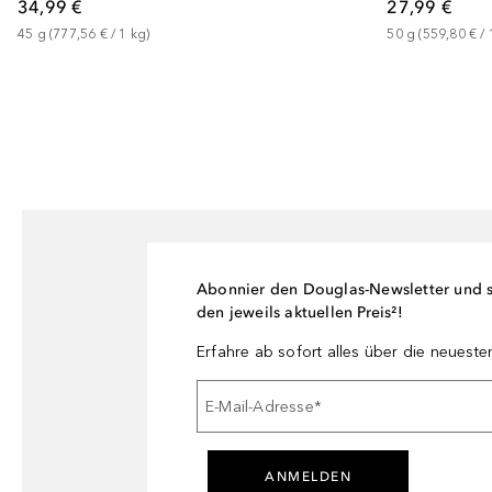
34,99 €
27,99 €
45
g
 (
777,56 €
 / 
1
kg
)
50
g
 (
559,80 €
 / 
Abonnier den Douglas-Newsletter und si
den jeweils aktuellen Preis²!
Erfahre ab sofort alles über die neuest
E-Mail-Adresse
*
ANMELDEN