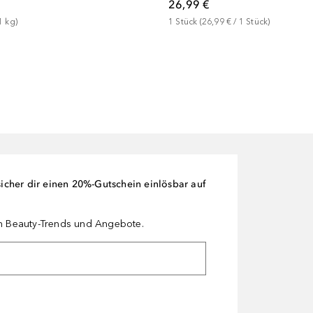
26,99 €
1
kg
)
1
Stück
 (
26,99 €
 / 
1
Stück
)
cher dir einen 20%-Gutschein einlösbar auf
en Beauty-Trends und Angebote.