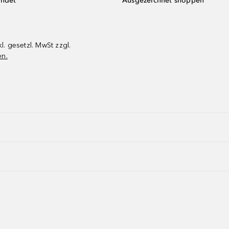
endet
Ausgezeichnet shoppen
kl. gesetzl. MwSt zzgl.
en.