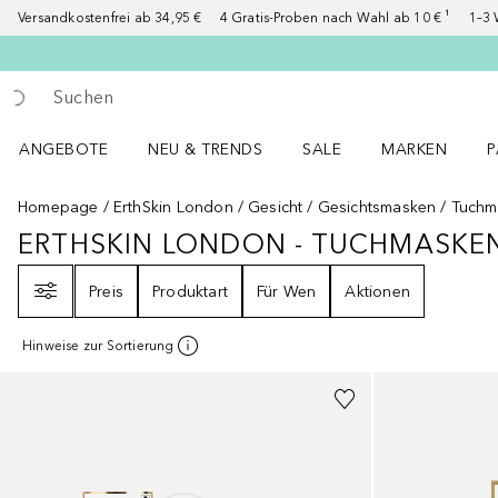
Versandkostenfrei ab 34,95 €
4 Gratis-Proben nach Wahl ab 10 € ¹
1–3 
Gehe zurück
Suche ausführen
ANGEBOTE
NEU & TRENDS
SALE
MARKEN
P
Angebote Menü öffnen
NEU & TRENDS Menü öffnen
MARKEN Menü ö
P
Homepage
ErthSkin London
Gesicht
Gesichtsmasken
Tuchm
ERTHSKIN LONDON - TUCHMASKE
ERTHSKIN LONDON - TUCHMASK
Filter
Preis
Produktart
Für Wen
Aktionen
Hinweise zur Sortierung