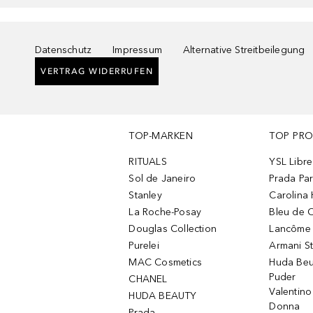
Datenschutz
Impressum
Alternative Streitbeilegung
VERTRAG WIDERRUFEN
TOP-MARKEN
TOP PR
RITUALS
YSL Libre
Sol de Janeiro
Prada Pa
Stanley
Carolina 
La Roche-Posay
Bleu de 
Douglas Collection
Lancôme L
Purelei
Armani S
MAC Cosmetics
Huda Beu
Puder
CHANEL
Valentin
HUDA BEAUTY
Donna
Prada