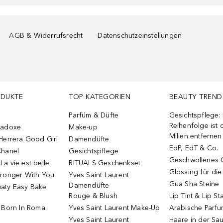
AGB & Widerrufsrecht
Datenschutzeinstellungen
ODUKTE
TOP KATEGORIEN
BEAUTY TREND
Parfüm & Düfte
Gesichtspflege:
Reihenfolge ist d
radoxe
Make-up
Milien entfernen
Herrera Good Girl
Damendüfte
EdP, EdT & Co.
Chanel
Gesichtspflege
Geschwollenes 
a vie est belle
RITUALS Geschenkset
Glossing für di
tronger With You
Yves Saint Laurent
Gua Sha Steine
Damendüfte
aty Easy Bake
Rouge & Blush
Lip Tint & Lip St
o Born In Roma
Yves Saint Laurent Make-Up
Arabische Parf
Yves Saint Laurent
Haare in der Sa