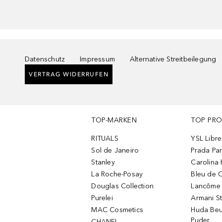
Datenschutz
Impressum
Alternative Streitbeilegung
VERTRAG WIDERRUFEN
TOP-MARKEN
TOP PR
RITUALS
YSL Libre
Sol de Janeiro
Prada Pa
Stanley
Carolina 
La Roche-Posay
Bleu de 
Douglas Collection
Lancôme L
Purelei
Armani S
MAC Cosmetics
Huda Beu
Puder
CHANEL