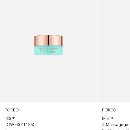
FOREO
FOREO
IRIS™
IRIS™
LOWER(Y1186)
2 Massagegerä