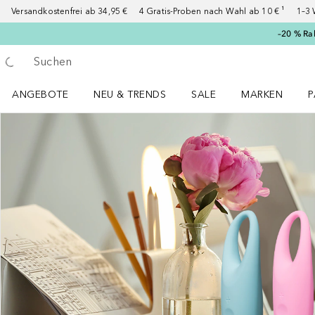
Versandkostenfrei ab 34,95 €
4 Gratis-Proben nach Wahl ab 10 € ¹
1–3 
–20 % Ra
Gehe zurück
Suche ausführen
ANGEBOTE
NEU & TRENDS
SALE
MARKEN
P
Angebote Menü öffnen
NEU & TRENDS Menü öffnen
MARKEN Menü ö
P