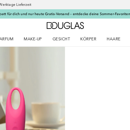
Werktage Lieferzeit
batt für dich und nur heute Gratis-Versand – entdecke deine Sommer-Favoriten
Zur Douglas Startseite
ARFUM
MAKE-UP
GESICHT
KÖRPER
HAARE
ffnen
arfum Menü öffnen
Make-up Menü öffnen
Gesicht Menü öffnen
Körper Menü öffnen
Haare Menü