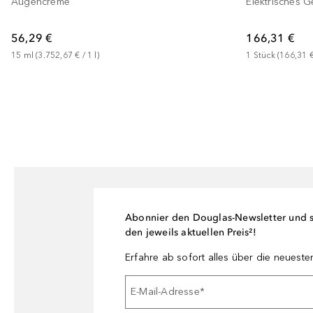
Augencreme
Elektrisches 
56,29 €
166,31 €
15
ml
 (
3.752,67 €
 / 
1
l
)
1
Stück
 (
166,31 
Abonnier den Douglas-Newsletter und si
den jeweils aktuellen Preis²!
Erfahre ab sofort alles über die neuest
E-Mail-Adresse
*