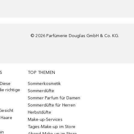
©
2026
Parfümerie Douglas GmbH & Co. KG.
S
TOP THEMEN
 Diese
Sommerkosmetik
ie richtige
Sommerdüfte
Sommer Parfum für Damen
Sommerdüfte für Herren
Gesicht
Herbstdüfte
e Haare
Make-up-Services
Tages-Make-up im Store
ain
Abend-Make-up im Store