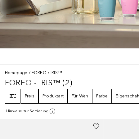
Homepage
FOREO
IRIS™
FOREO - IRIS™
(
2
)
FOREO - IRIS™
2
ERGEBNISSE
Filter
Preis
Produktart
Für Wen
Farbe
Eigenschaf
Hinweise zur Sortierung