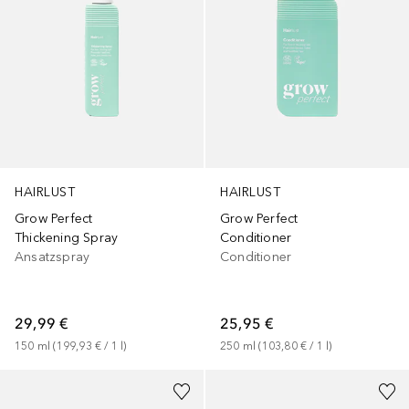
HAIRLUST
HAIRLUST
Grow Perfect
Grow Perfect
Thickening Spray
Conditioner
Ansatzspray
Conditioner
29,99 €
25,95 €
150
ml
 (
199,93 €
 / 
1
l
)
250
ml
 (
103,80 €
 / 
1
l
)