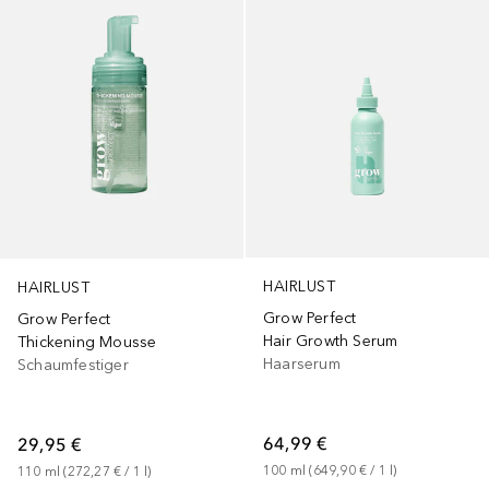
HAIRLUST
HAIRLUST
Grow Perfect
Grow Perfect
Hair Growth Serum
Thickening Mousse
Haarserum
Schaumfestiger
64,99 €
29,95 €
100
ml
 (
649,90 €
 / 
1
l
)
110
ml
 (
272,27 €
 / 
1
l
)