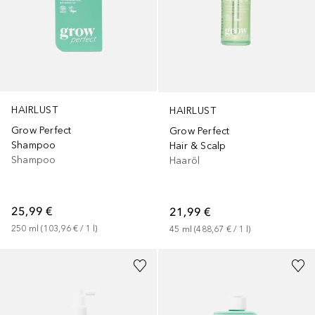
HAIRLUST
HAIRLUST
Grow Perfect
Grow Perfect
Shampoo
Hair & Scalp
Shampoo
Haaröl
25,99 €
21,99 €
250
ml
 (
103,96 €
 / 
1
l
)
45
ml
 (
488,67 €
 / 
1
l
)