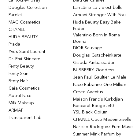
La Roche-Posay
Bleu de Chanel
Douglas Collection
Lancôme La vie est belle
Purelei
Armani Stronger With You
MAC Cosmetics
Huda Beuaty Easy Bake
Puder
CHANEL
Valentino Born In Roma
HUDA BEAUTY
Donna
Prada
DIOR Sauvage
Yves Saint Laurent
Douglas Gutscheinkarte
Dr. Emi Skincare
Gisada Ambassador
Fenty Beauty
BURBERRY Goddess
Fenty Skin
Jean Paul Gaultier Le Male
Fenty Hair
Paco Rabanne One Million
Caia Cosmetics
Creed Aventus
About Face
Maison Francis Kurkdjian
Milk Makeup
Baccarat Rouge 540
ARMAF
YSL Black Opium
Transparent Lab
CHANEL Coco Mademoiselle
Narciso Rodriguez Pure Musc
Summer Mink Parfum by