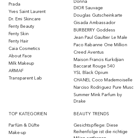
Donna
Prada
DIOR Sauvage
Yves Saint Laurent
Douglas Gutscheinkarte
Dr. Emi Skincare
Gisada Ambassador
Fenty Beauty
BURBERRY Goddess
Fenty Skin
Jean Paul Gaultier Le Male
Fenty Hair
Paco Rabanne One Million
Caia Cosmetics
Creed Aventus
About Face
Maison Francis Kurkdjian
Milk Makeup
Baccarat Rouge 540
ARMAF
YSL Black Opium
Transparent Lab
CHANEL Coco Mademoiselle
Narciso Rodriguez Pure Musc
Summer Mink Parfum by
Drake
TOP KATEGORIEN
BEAUTY TRENDS
Parfüm & Düfte
Gesichtspflege: Diese
Reihenfolge ist die richtige
Make-up