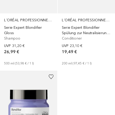
L´ORÉAL PROFESSIONNEL PARIS
L´ORÉAL PROFESSIONNEL PARIS
Serie Expert Blondifier
Serie Expert Blondifier
Spülung zur Neutralisierung gelblicher Farbtöne
Gloss
Conditioner
Shampoo
UVP
23,10 €
UVP
31,20 €
19,49 €
26,99 €
200
ml
 (
97,45 €
 / 
1
l
)
500
ml
 (
53,98 €
 / 
1
l
)