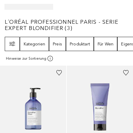
L´ORÉAL PROFESSIONNEL PARIS - SERIE E
L´ORÉAL PROFESSIONNEL PARIS - SERIE
EXPERT BLONDIFIER
(
3
)
Filter
Kategorien
Preis
Produktart
Für Wen
Eigen
Hinweise zur Sortierung
+
1
Größe