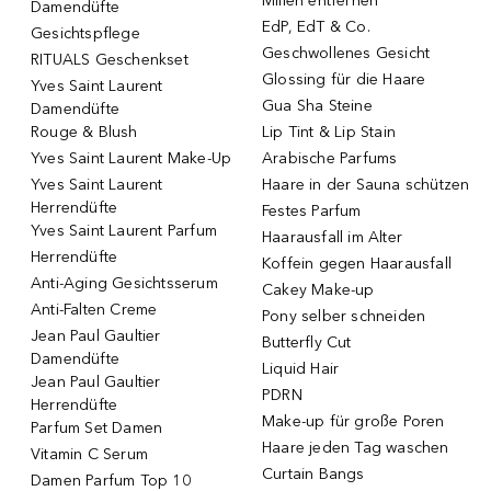
Milien entfernen
Damendüfte
EdP, EdT & Co.
Gesichtspflege
Geschwollenes Gesicht
RITUALS Geschenkset
Glossing für die Haare
Yves Saint Laurent
Gua Sha Steine
Damendüfte
Rouge & Blush
Lip Tint & Lip Stain
Yves Saint Laurent Make-Up
Arabische Parfums
Yves Saint Laurent
Haare in der Sauna schützen
Herrendüfte
Festes Parfum
Yves Saint Laurent Parfum
Haarausfall im Alter
Herrendüfte
Koffein gegen Haarausfall
Anti-Aging Gesichtsserum
Cakey Make-up
Anti-Falten Creme
Pony selber schneiden
Jean Paul Gaultier
Butterfly Cut
Damendüfte
Liquid Hair
Jean Paul Gaultier
PDRN
Herrendüfte
Make-up für große Poren
Parfum Set Damen
Haare jeden Tag waschen
Vitamin C Serum
Curtain Bangs
Damen Parfum Top 10