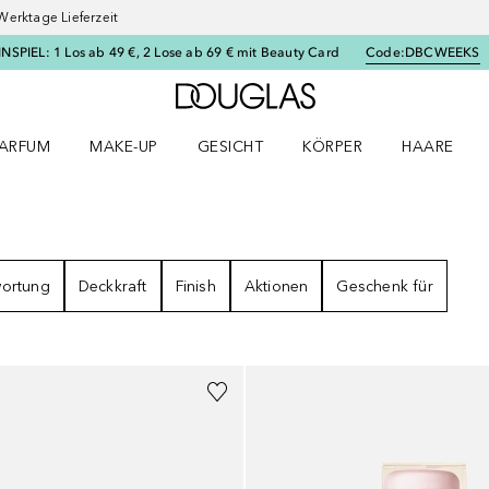
Werktage Lieferzeit
SPIEL: 1 Los ab 49 €, 2 Lose ab 69 € mit Beauty Card
Code:
DBCWEEKS
Zur Douglas Startseite
ARFUM
MAKE-UP
GESICHT
KÖRPER
HAARE
ffnen
arfum Menü öffnen
Make-up Menü öffnen
Gesicht Menü öffnen
Körper Menü öffnen
Haare Menü
GEBNISSE
wortung
Deckkraft
Finish
Aktionen
Geschenk für
+
4