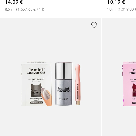
14,09 €
10,19 €
8.5
ml
 (
1.657,65 €
 / 
1
l
)
10
ml
 (
1.019,00 