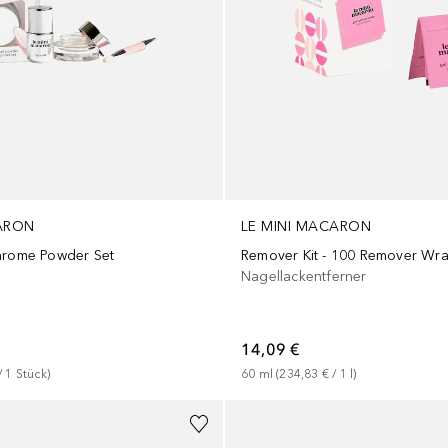
LE MINI MACARON
CARON
Remover Kit - 100 Remover Wr
hrome Powder Set
Nagellackentferner
14,09 €
60
ml
 (
234,83 €
 / 
1
l
)
/ 
1
Stück
)