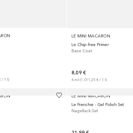
CARON
LE MINI MACARON
Le Chip-free Primer
Base Coat
8,09 €
€
 / 
1
l
)
8
ml
 (
1.011,25 €
 / 
1
l
)
CARON
LE MINI MACARON
Le Frenchie - Gel Polish Set
Nagellack-Set
21,99 €