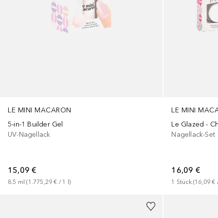
LE MINI MACARON
LE MINI MA
5-in-1 Builder Gel
Le Glazed - C
UV-Nagellack
Nagellack-Set
15,09 €
16,09 €
8.5
ml
 (
1.775,29 €
 / 
1
l
)
1
Stück
 (
16,09 €
 