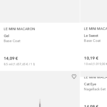
LE MINI MA
LE MINI MACARON
Le Sweet
Gel
Base Coat
Base Coat
10,19 €
14,09 €
10
ml
 (
1.019,00 
8.5
ml
 (
1.657,65 €
 / 
1
l
)
LE MINI MA
Cat Eye
Nagellack-Set
14,09 €