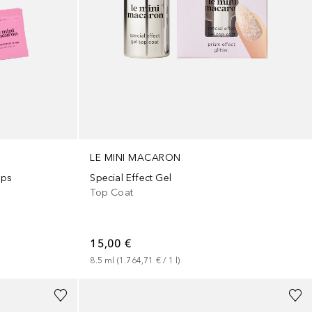
LE MINI MACARON
aps
Special Effect Gel
Top Coat
15,00 €
8.5
ml
 (
1.764,71 €
 / 
1
l
)