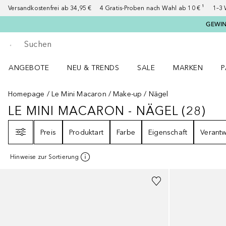
Versandkostenfrei ab 34,95 €
4 Gratis-Proben nach Wahl ab 10 € ¹
1–3 
GEWINN
Gehe zurück
Suche ausführen
ANGEBOTE
NEU & TRENDS
SALE
MARKEN
P
Angebote Menü öffnen
NEU & TRENDS Menü öffnen
MARKEN Menü ö
P
Homepage
Le Mini Macaron
Make-up
Nägel
LE MINI MACARON - NÄGEL
(
28
)
LE MINI MACARON - NÄGEL
28
ER
Filter
Preis
Produktart
Farbe
Eigenschaft
Verant
Hinweise zur Sortierung
+
35
+
7