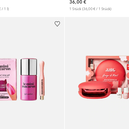
36,00 €
€
 / 
1
l
)
1
Stück
 (
36,00 €
 / 
1
Stück
)