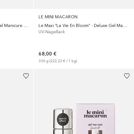
LE MINI MACARON
Le Maxi Rouge & Moi Deluxe Gel Manicure Set
Le Maxi “La Vie En Bloom” - Deluxe Gel Manicure Set
UV-Nagellack
68,00 €
306
g
 (
222,22 €
 / 
1
kg
)