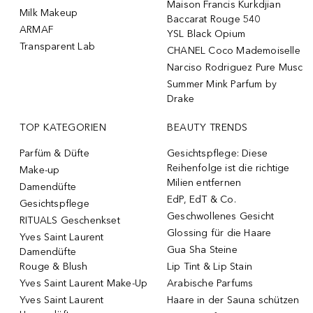
Maison Francis Kurkdjian
Milk Makeup
Baccarat Rouge 540
ARMAF
YSL Black Opium
Transparent Lab
CHANEL Coco Mademoiselle
Narciso Rodriguez Pure Musc
Summer Mink Parfum by
Drake
TOP KATEGORIEN
BEAUTY TRENDS
Parfüm & Düfte
Gesichtspflege: Diese
Reihenfolge ist die richtige
Make-up
Milien entfernen
Damendüfte
EdP, EdT & Co.
Gesichtspflege
Geschwollenes Gesicht
RITUALS Geschenkset
Glossing für die Haare
Yves Saint Laurent
Gua Sha Steine
Damendüfte
Rouge & Blush
Lip Tint & Lip Stain
Yves Saint Laurent Make-Up
Arabische Parfums
Yves Saint Laurent
Haare in der Sauna schützen