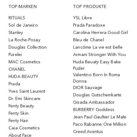
TOP-MARKEN
TOP PRODUKTE
RITUALS
YSL Libre
Sol de Janeiro
Prada Paradoxe
Stanley
Carolina Herrera Good Girl
La Roche-Posay
Bleu de Chanel
Douglas Collection
Lancôme La vie est belle
Purelei
Armani Stronger With You
MAC Cosmetics
Huda Beuaty Easy Bake
Puder
CHANEL
Valentino Born In Roma
HUDA BEAUTY
Donna
Prada
DIOR Sauvage
Yves Saint Laurent
Douglas Gutscheinkarte
Dr. Emi Skincare
Gisada Ambassador
Fenty Beauty
BURBERRY Goddess
Fenty Skin
Jean Paul Gaultier Le Male
Fenty Hair
Paco Rabanne One Million
Caia Cosmetics
Creed Aventus
About Face