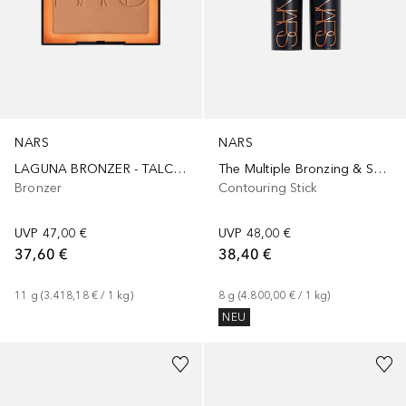
NARS
NARS
LAGUNA BRONZER - TALC FREE
The Multiple Bronzing & Sculpting Stick
Bronzer
Contouring Stick
UVP
47,00 €
UVP
48,00 €
37,60 €
38,40 €
11
g
 (
3.418,18 €
 / 
1
kg
)
8
g
 (
4.800,00 €
 / 
1
kg
)
NEU
+
2