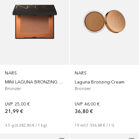
NARS
NARS
MINI LAGUNA BRONZING POWDER
Laguna Bronzing Cream
Bronzer
Bronzer
UVP
25,00 €
UVP
46,00 €
21,99 €
36,80 €
3.5
g
 (
6.282,86 €
 / 
1
kg
)
19
ml
 (
1.936,84 €
 / 
1
l
)
+
1
+
1