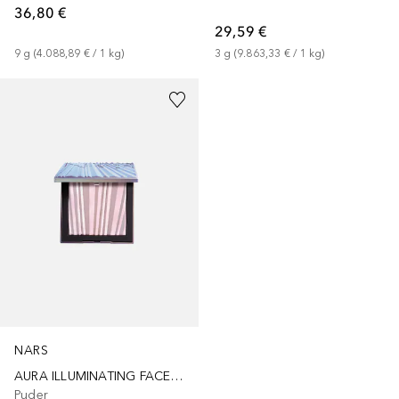
36,80 €
29,59 €
9
g
 (
4.088,89 €
 / 
1
kg
)
3
g
 (
9.863,33 €
 / 
1
kg
)
NARS
AURA ILLUMINATING FACE & BODY - LIMITED EDITION
Puder