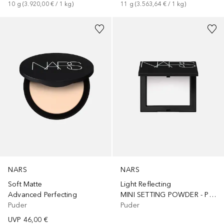
10
g
 (
3.920,00 €
 / 
1
kg
)
11
g
 (
3.563,64 €
 / 
1
kg
)
+
4
NARS
NARS
Soft Matte
Light Reflecting
Advanced Perfecting
MINI SETTING POWDER - PRESSED
Puder
Puder
UVP
46,00 €