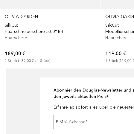
OLIVIA GARDEN
OLIVIA GARD
SilkCut
SilkCut
Haarschneideschere 5,00'' RH
Modellierscher
Haarschere
Haarschere
189,00 €
119,00 €
1
Stück
 (
189,00 €
 / 
1
Stück
)
1
Stück
 (
119,00 
Abonnier den Douglas-Newsletter und si
den jeweils aktuellen Preis²!
Erfahre ab sofort alles über die neuest
E-Mail-Adresse
*