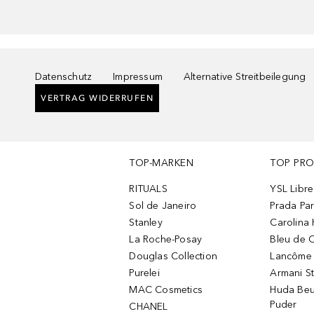
Datenschutz
Impressum
Alternative Streitbeilegung
VERTRAG WIDERRUFEN
TOP-MARKEN
TOP PR
RITUALS
YSL Libre
Sol de Janeiro
Prada Pa
Stanley
Carolina 
La Roche-Posay
Bleu de 
Douglas Collection
Lancôme L
Purelei
Armani S
MAC Cosmetics
Huda Beu
Puder
CHANEL