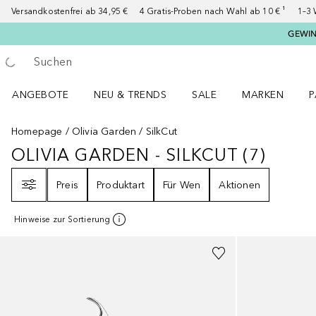
Versandkostenfrei ab 34,95 €
4 Gratis-Proben nach Wahl ab 10 € ¹
1–3 
GEWINN
Gehe zurück
Suche ausführen
ANGEBOTE
NEU & TRENDS
SALE
MARKEN
P
Angebote Menü öffnen
NEU & TRENDS Menü öffnen
MARKEN Menü ö
P
Homepage
Olivia Garden
SilkCut
OLIVIA GARDEN - SILKCUT
(
7
)
OLIVIA GARDEN - SILKCUT
7
ERGE
Filter
Preis
Produktart
Für Wen
Aktionen
Hinweise zur Sortierung