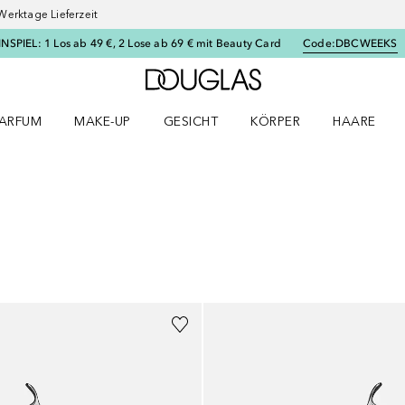
Werktage Lieferzeit
SPIEL: 1 Los ab 49 €, 2 Lose ab 69 € mit Beauty Card
Code:
DBCWEEKS
Zur Douglas Startseite
ARFUM
MAKE-UP
GESICHT
KÖRPER
HAARE
ffnen
arfum Menü öffnen
Make-up Menü öffnen
Gesicht Menü öffnen
Körper Menü öffnen
Haare Menü
BNISSE