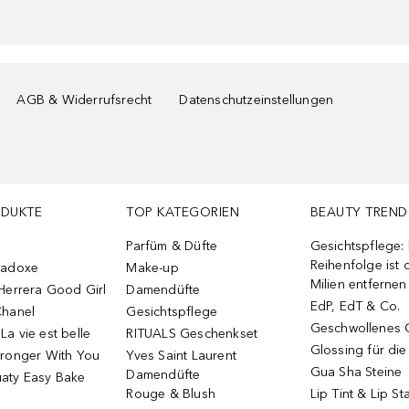
AGB & Widerrufsrecht
Datenschutzeinstellungen
ODUKTE
TOP KATEGORIEN
BEAUTY TREND
Parfüm & Düfte
Gesichtspflege:
Reihenfolge ist d
radoxe
Make-up
Milien entfernen
Herrera Good Girl
Damendüfte
EdP, EdT & Co.
Chanel
Gesichtspflege
Geschwollenes 
a vie est belle
RITUALS Geschenkset
Glossing für di
tronger With You
Yves Saint Laurent
Gua Sha Steine
Damendüfte
aty Easy Bake
Rouge & Blush
Lip Tint & Lip St