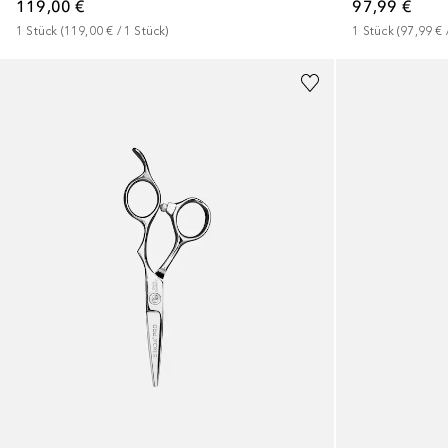
119,00 €
97,99 €
1
Stück
 (
119,00 €
 / 
1
Stück
)
1
Stück
 (
97,99 €
 