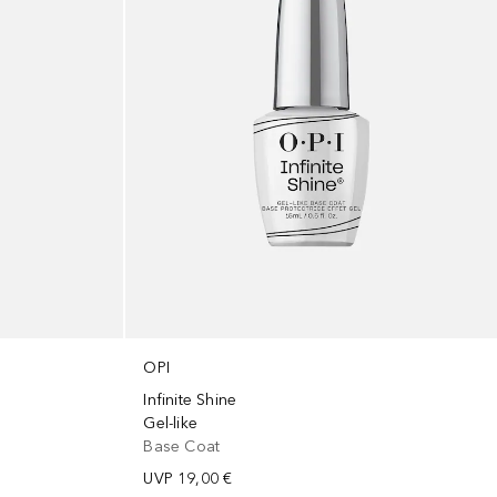
OPI
Infinite Shine
Gel-like
Base Coat
UVP
19,00 €