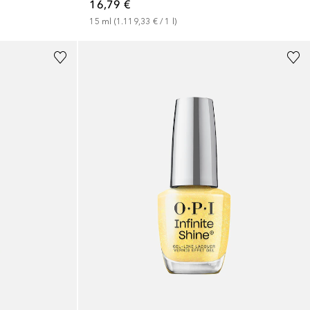
16,79 €
15
ml
 (
1.119,33 €
 / 
1
l
)
+
8