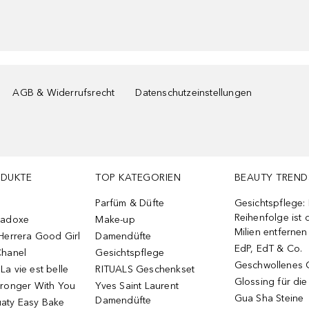
AGB & Widerrufsrecht
Datenschutzeinstellungen
ODUKTE
TOP KATEGORIEN
BEAUTY TREND
Parfüm & Düfte
Gesichtspflege:
Reihenfolge ist d
radoxe
Make-up
Milien entfernen
Herrera Good Girl
Damendüfte
EdP, EdT & Co.
Chanel
Gesichtspflege
Geschwollenes 
a vie est belle
RITUALS Geschenkset
Glossing für di
tronger With You
Yves Saint Laurent
Gua Sha Steine
Damendüfte
aty Easy Bake