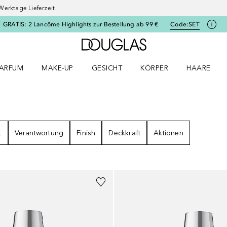
Werktage Lieferzeit
GRATIS: 2 Lancôme Highlights zur Bestellung ab 99 €
Code:
SET
Zur Douglas Startseite
ARFUM
MAKE-UP
GESICHT
KÖRPER
HAARE
ffnen
arfum Menü öffnen
Make-up Menü öffnen
Gesicht Menü öffnen
Körper Menü öffnen
Haare Menü
E
t
Verantwortung
Finish
Deckkraft
Aktionen