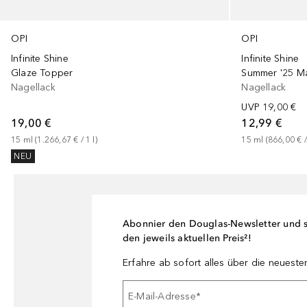
OPI
OPI
Infinite Shine
Infinite Shine
Glaze Topper
Summer '25 Ma
Nagellack
Nagellack
UVP
19,00 €
19,00 €
12,99 €
15
ml
 (
1.266,67 €
 / 
1
l
)
15
ml
 (
866,00 €
 /
NEU
Abonnier den Douglas-Newsletter und si
den jeweils aktuellen Preis²!
Erfahre ab sofort alles über die neuest
E-Mail-Adresse
*