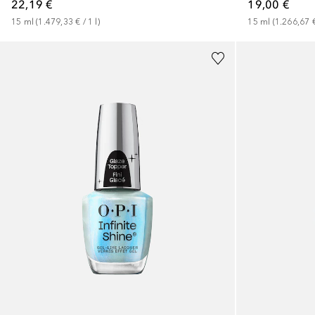
22,19 €
19,00 €
15
ml
 (
1.479,33 €
 / 
1
l
)
15
ml
 (
1.266,67 
+
3
+
1