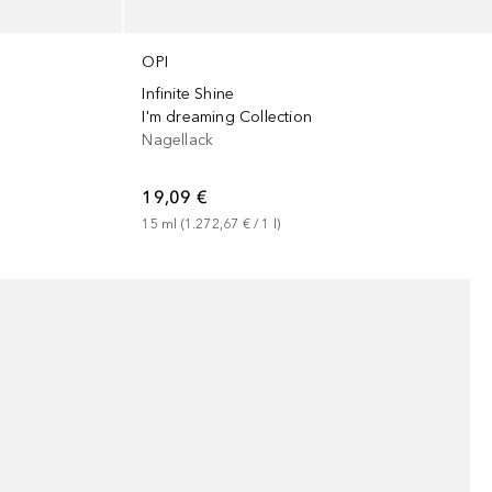
OPI
Infinite Shine
I'm dreaming Collection
Nagellack
19,09 €
15
ml
 (
1.272,67 €
 / 
1
l
)