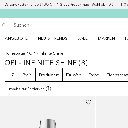
Versandkostenfrei ab 34,95 €
4 Gratis-Proben nach Wahl ab 10 € ¹
1–3 
Gehe zurück
Suche ausführen
ANGEBOTE
NEU & TRENDS
SALE
MARKEN
P
Angebote Menü öffnen
NEU & TRENDS Menü öffnen
MARKEN Menü ö
P
Homepage
OPI
Infinite Shine
OPI - INFINITE SHINE
(
8
)
OPI - INFINITE SHINE
8
ERGEBNISS
Filter
Preis
Produktart
Für Wen
Farbe
Eigenschaf
Hinweise zur Sortierung
+
66
+
9