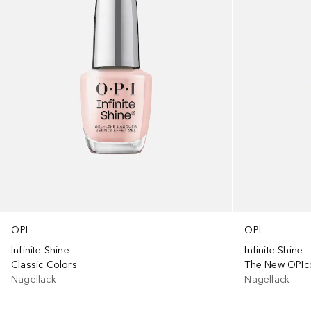
OPI
OPI
Infinite Shine
Infinite Shine
Classic Colors
The New OPIc
Nagellack
Nagellack