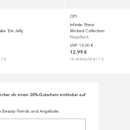
OPI
Infinite Shine
ke 'Em Jelly
Wicked Collection
Nagellack
UVP
19,00 €
12,99 €
 
1
l
)
15
ml
 (
866,00 €
 / 
1
l
)
cher dir einen 20%-Gutschein einlösbar auf
en Beauty-Trends und Angebote.