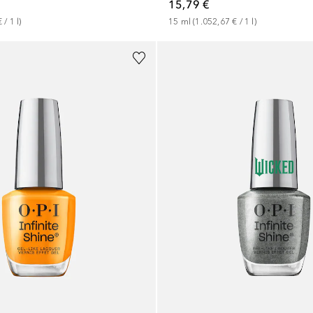
15,79 €
€
 / 
1
l
)
15
ml
 (
1.052,67 €
 / 
1
l
)