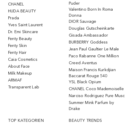
Puder
CHANEL
Valentino Born In Roma
HUDA BEAUTY
Donna
Prada
DIOR Sauvage
Yves Saint Laurent
Douglas Gutscheinkarte
Dr. Emi Skincare
Gisada Ambassador
Fenty Beauty
BURBERRY Goddess
Fenty Skin
Jean Paul Gaultier Le Male
Fenty Hair
Paco Rabanne One Million
Caia Cosmetics
Creed Aventus
About Face
Maison Francis Kurkdjian
Milk Makeup
Baccarat Rouge 540
ARMAF
YSL Black Opium
Transparent Lab
CHANEL Coco Mademoiselle
Narciso Rodriguez Pure Musc
Summer Mink Parfum by
Drake
TOP KATEGORIEN
BEAUTY TRENDS