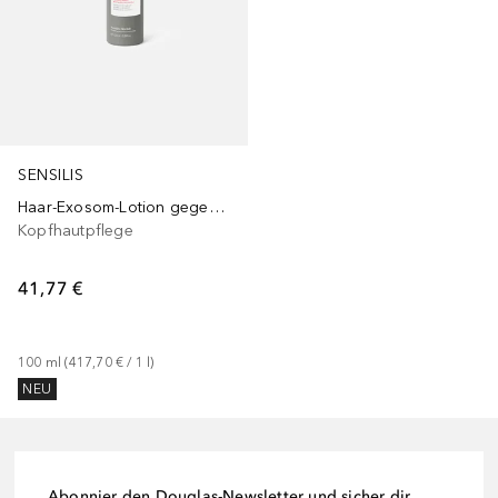
SENSILIS
Haar-Exosom-Lotion gegen Haarausfall
Kopfhautpflege
41,77 €
100
ml
 (
417,70 €
 / 
1
l
)
NEU
Abonnier den Douglas-Newsletter und sicher dir