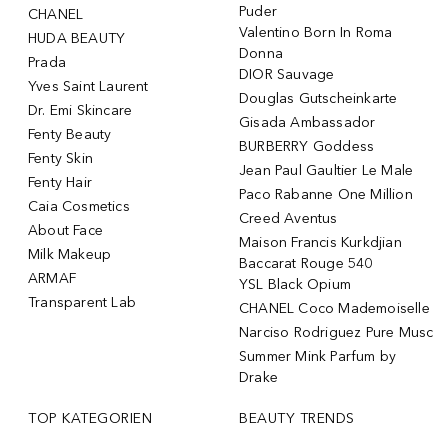
Puder
CHANEL
Valentino Born In Roma
HUDA BEAUTY
Donna
Prada
DIOR Sauvage
Yves Saint Laurent
Douglas Gutscheinkarte
Dr. Emi Skincare
Gisada Ambassador
Fenty Beauty
BURBERRY Goddess
Fenty Skin
Jean Paul Gaultier Le Male
Fenty Hair
Paco Rabanne One Million
Caia Cosmetics
Creed Aventus
About Face
Maison Francis Kurkdjian
Milk Makeup
Baccarat Rouge 540
ARMAF
YSL Black Opium
Transparent Lab
CHANEL Coco Mademoiselle
Narciso Rodriguez Pure Musc
Summer Mink Parfum by
Drake
TOP KATEGORIEN
BEAUTY TRENDS