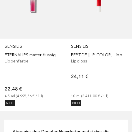
SENSILIS
SENSILIS
ETERNALIPS matter flüssiger Lippenstift
PEPTIDE [LIP COLOR] Lippenvolumenbehandlung
Lippenfarbe
Lipgloss
24,11 €
22,48 €
4.5
ml
 (
4.995,56 €
 / 
1
l
)
10
ml
 (
2.411,00 €
 / 
1
l
)
NEU
NEU
Abonnier den Douglas-Newsletter und sicher dir