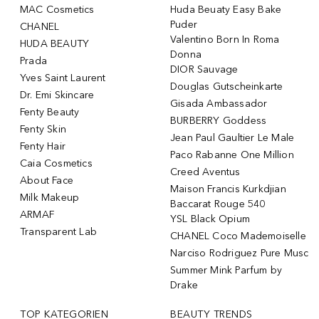
MAC Cosmetics
Huda Beuaty Easy Bake
Puder
CHANEL
Valentino Born In Roma
HUDA BEAUTY
Donna
Prada
DIOR Sauvage
Yves Saint Laurent
Douglas Gutscheinkarte
Dr. Emi Skincare
Gisada Ambassador
Fenty Beauty
BURBERRY Goddess
Fenty Skin
Jean Paul Gaultier Le Male
Fenty Hair
Paco Rabanne One Million
Caia Cosmetics
Creed Aventus
About Face
Maison Francis Kurkdjian
Milk Makeup
Baccarat Rouge 540
ARMAF
YSL Black Opium
Transparent Lab
CHANEL Coco Mademoiselle
Narciso Rodriguez Pure Musc
Summer Mink Parfum by
Drake
TOP KATEGORIEN
BEAUTY TRENDS