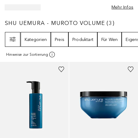
Mehr Infos
SHU UEMURA - MUROTO VOLUME
3
ERGEBN
SHU UEMURA - MUROTO VOLUME
(
3
)
Filter
Kategorien
Preis
Produktart
Für Wen
Eigen
Hinweise zur Sortierung