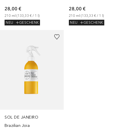
28,00 €
28,00 €
210
ml
 (
133,33 €
 / 
1
l
)
210
ml
 (
133,33 €
 / 
1
l
)
NEU
GESCHENK
NEU
GESCHENK
SOL DE JANEIRO
Brazilian Joia