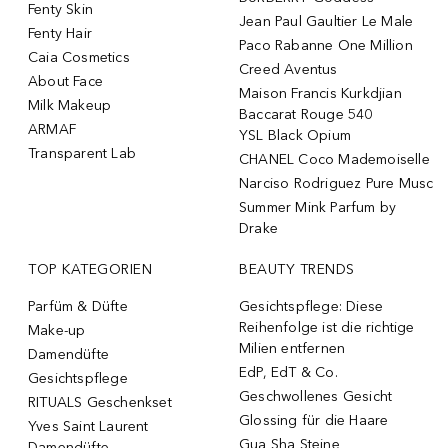
Fenty Skin
Jean Paul Gaultier Le Male
Fenty Hair
Paco Rabanne One Million
Caia Cosmetics
Creed Aventus
About Face
Maison Francis Kurkdjian
Milk Makeup
Baccarat Rouge 540
ARMAF
YSL Black Opium
Transparent Lab
CHANEL Coco Mademoiselle
Narciso Rodriguez Pure Musc
Summer Mink Parfum by
Drake
TOP KATEGORIEN
BEAUTY TRENDS
Parfüm & Düfte
Gesichtspflege: Diese
Reihenfolge ist die richtige
Make-up
Milien entfernen
Damendüfte
EdP, EdT & Co.
Gesichtspflege
Geschwollenes Gesicht
RITUALS Geschenkset
Glossing für die Haare
Yves Saint Laurent
Gua Sha Steine
Damendüfte