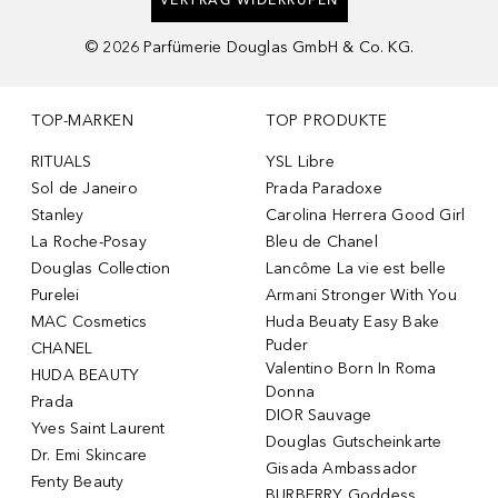
VERTRAG WIDERRUFEN
©
2026
Parfümerie Douglas GmbH & Co. KG.
TOP-MARKEN
TOP PRODUKTE
RITUALS
YSL Libre
Sol de Janeiro
Prada Paradoxe
Stanley
Carolina Herrera Good Girl
La Roche-Posay
Bleu de Chanel
Douglas Collection
Lancôme La vie est belle
Purelei
Armani Stronger With You
MAC Cosmetics
Huda Beuaty Easy Bake
Puder
CHANEL
Valentino Born In Roma
HUDA BEAUTY
Donna
Prada
DIOR Sauvage
Yves Saint Laurent
Douglas Gutscheinkarte
Dr. Emi Skincare
Gisada Ambassador
Fenty Beauty
BURBERRY Goddess