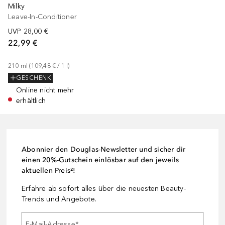
Milky
Leave-In-Conditioner
UVP
28,00 €
22,99 €
210
ml
 (
109,48 €
 / 
1
l
)
GESCHENK
Online nicht mehr
erhältlich
Abonnier den Douglas-Newsletter und sicher dir
einen 20%-Gutschein einlösbar auf den jeweils
aktuellen Preis²!
Erfahre ab sofort alles über die neuesten Beauty-
Trends und Angebote.
E-Mail-Adresse
*