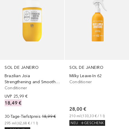
SOL DE JANEIRO
SOL DE JANEIRO
Brazilian Joia
Milky Leave-In 62
Strengthening and Smoothing
Conditioner
Conditioner
UVP
25,99 €
18,49 €
28,00 €
30-Tage-Tiefstpreis
18,99 €
210
ml
 (
133,33 €
 / 
1
l
)
NEU
GESCHENK
295
ml
 (
62,68 €
 / 
1
l
)