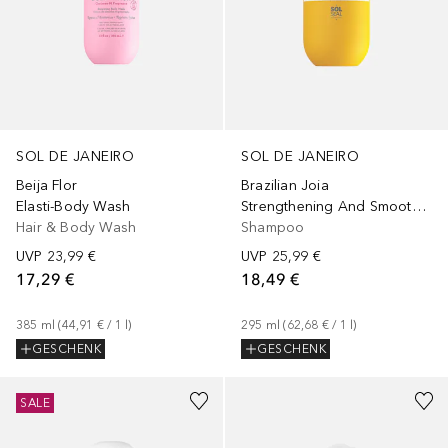
SOL DE JANEIRO
SOL DE JANEIRO
Beija Flor
Brazilian Joia
Elasti-Body Wash
Strengthening And Smoothing
Hair & Body Wash
Shampoo
UVP
23,99 €
UVP
25,99 €
17,29 €
18,49 €
385
ml
 (
44,91 €
 / 
1
l
)
295
ml
 (
62,68 €
 / 
1
l
)
GESCHENK
GESCHENK
+
1
Größe
+
1
Größe
SALE