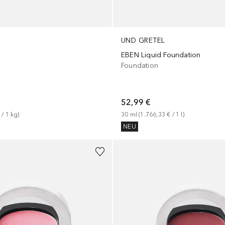
UND GRETEL
EBEN Liquid Foundation
Foundation
52,99 €
 / 
1
kg
)
30
ml
 (
1.766,33 €
 / 
1
l
)
NEU