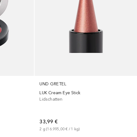
UND GRETEL
LUK Cream Eye Stick
Lidschatten
33,99 €
2
g
 (
16.995,00 €
 / 
1
kg
)