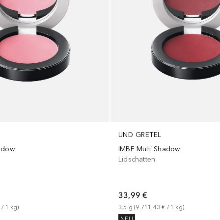
UND GRETEL
hadow
IMBE Multi Shadow
Lidschatten
33,99 €
 / 
1
kg
)
3.5
g
 (
9.711,43 €
 / 
1
kg
)
NEU