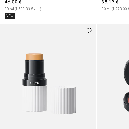
46,00 €
38,19 €
30
ml
 (
1.533,33 €
 / 
1
l
)
30
ml
 (
1.273,00 
NEU
+
3