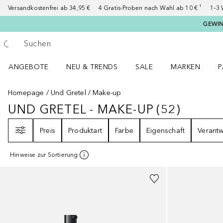
Versandkostenfrei ab 34,95 €
4 Gratis-Proben nach Wahl ab 10 € ¹
1–3 
GEWINN
Gehe zurück
Suche ausführen
ANGEBOTE
NEU & TRENDS
SALE
MARKEN
P
Angebote Menü öffnen
NEU & TRENDS Menü öffnen
MARKEN Menü ö
P
Homepage
Und Gretel
Make-up
UND GRETEL - MAKE-UP
(
52
)
UND GRETEL - MAKE-UP
52
ERGEB
Filter
Preis
Produktart
Farbe
Eigenschaft
Verant
Hinweise zur Sortierung
+
8