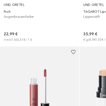
UND GRETEL
UND GRETEL
Froh
TAGAROT Lipst
Augenbrauenfarbe
Lippenstift
22,99 €
35,99 €
3
ml
 (
7.663,33 €
 / 
1
l
)
4
g
 (
8.997,50 €
 /