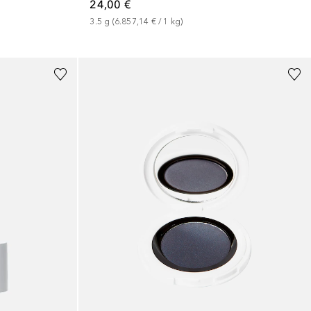
24,00 €
3.5
g
 (
6.857,14 €
 / 
1
kg
)
+
3