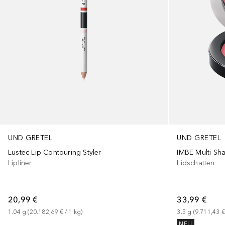
UND GRETEL
UND GRETEL
Lustec Lip Contouring Styler
IMBE Multi S
Lipliner
Lidschatten
20,99 €
33,99 €
1.04
g
 (
20.182,69 €
 / 
1
kg
)
3.5
g
 (
9.711,43 €
NEU