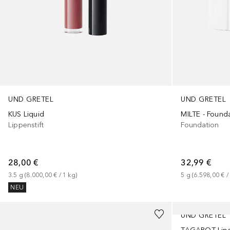
UND GRETEL
UND GRETEL
KUS Liquid
MILTE - Founda
Lippenstift
Foundation
28,00 €
32,99 €
3.5
g
 (
8.000,00 €
 / 
1
kg
)
5
g
 (
6.598,00 €
 /
NEU
UND GRETEL