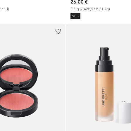
26,00 €
€
 / 
1
l
)
3.5
g
 (
7.428,57 €
 / 
1
kg
)
NEU