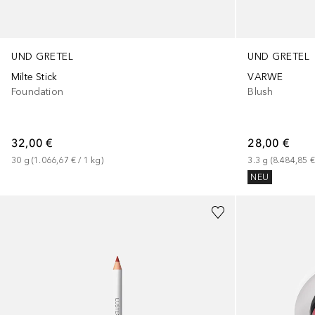
UND GRETEL
UND GRETEL
Milte Stick
VARWE
Foundation
Blush
32,00 €
28,00 €
30
g
 (
1.066,67 €
 / 
1
kg
)
3.3
g
 (
8.484,85 €
NEU
+
4