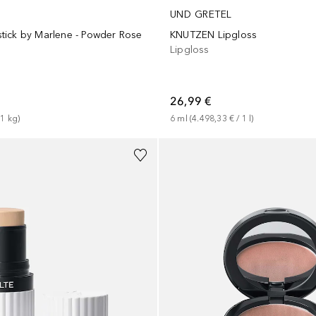
UND GRETEL
ick by Marlene - Powder Rose
KNUTZEN Lipgloss
Lipgloss
26,99 €
 
1
kg
)
6
ml
 (
4.498,33 €
 / 
1
l
)