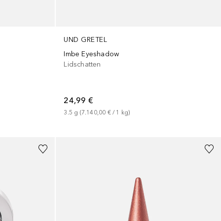
UND GRETEL
Imbe Eyeshadow
Lidschatten
24,99 €
3.5
g
 (
7.140,00 €
 / 
1
kg
)