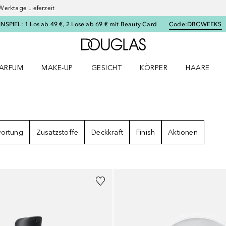
Werktage Lieferzeit
SPIEL: 1 Los ab 49 €, 2 Lose ab 69 € mit Beauty Card
Code:
DBCWEEKS
Zur Douglas Startseite
ARFUM
MAKE-UP
GESICHT
KÖRPER
HAARE
ffnen
arfum Menü öffnen
Make-up Menü öffnen
Gesicht Menü öffnen
Körper Menü öffnen
Haare Menü
NISSE
wortung
Zusatzstoffe
Deckkraft
Finish
Aktionen
+
1