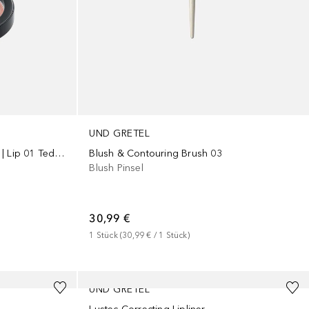
UND GRETEL
VARWE - Color Pot Eye | Cheek | Lip 01 Teddy 3,3g
Blush & Contouring Brush 03
Blush Pinsel
30,99 €
1
Stück
 (
30,99 €
 / 
1
Stück
)
UND GRETEL