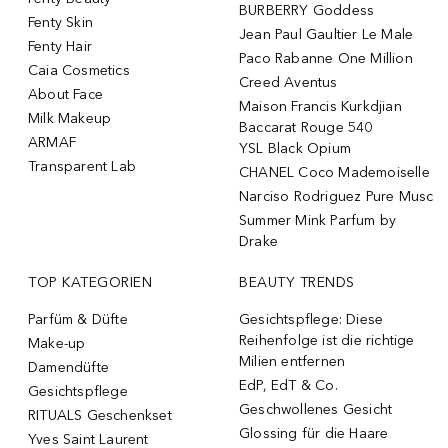
BURBERRY Goddess
Fenty Skin
Jean Paul Gaultier Le Male
Fenty Hair
Paco Rabanne One Million
Caia Cosmetics
Creed Aventus
About Face
Maison Francis Kurkdjian
Milk Makeup
Baccarat Rouge 540
ARMAF
YSL Black Opium
Transparent Lab
CHANEL Coco Mademoiselle
Narciso Rodriguez Pure Musc
Summer Mink Parfum by
Drake
TOP KATEGORIEN
BEAUTY TRENDS
Parfüm & Düfte
Gesichtspflege: Diese
Reihenfolge ist die richtige
Make-up
Milien entfernen
Damendüfte
EdP, EdT & Co.
Gesichtspflege
Geschwollenes Gesicht
RITUALS Geschenkset
Glossing für die Haare
Yves Saint Laurent