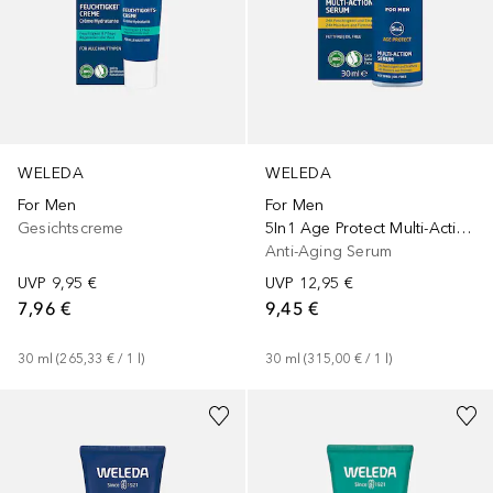
WELEDA
WELEDA
For Men
For Men
Gesichtscreme
5In1 Age Protect Multi-Action Serum
Anti-Aging Serum
UVP
9,95 €
UVP
12,95 €
7,96 €
9,45 €
30
ml
 (
265,33 €
 / 
1
l
)
30
ml
 (
315,00 €
 / 
1
l
)