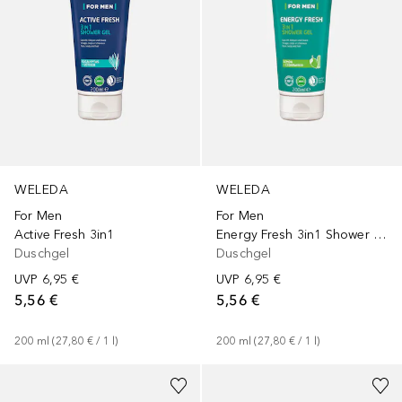
WELEDA
WELEDA
For Men
For Men
Active Fresh 3in1
Energy Fresh 3in1 Shower Gel
Duschgel
Duschgel
UVP
6,95 €
UVP
6,95 €
5,56 €
5,56 €
200
ml
 (
27,80 €
 / 
1
l
)
200
ml
 (
27,80 €
 / 
1
l
)