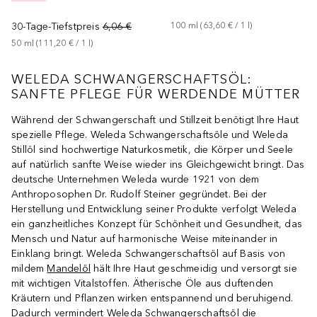
30-Tage-Tiefstpreis
6,06 €
100
ml
 (
63,60 €
 / 
1
l
)
50
ml
 (
111,20 €
 / 
1
l
)
WELEDA SCHWANGERSCHAFTSÖL:
SANFTE PFLEGE FÜR WERDENDE MÜTTER
Während der Schwangerschaft und Stillzeit benötigt Ihre Haut
spezielle Pflege. Weleda Schwangerschaftsöle und Weleda
Stillöl sind hochwertige Naturkosmetik, die Körper und Seele
auf natürlich sanfte Weise wieder ins Gleichgewicht bringt. Das
deutsche Unternehmen Weleda wurde 1921 von dem
Anthroposophen Dr. Rudolf Steiner gegründet. Bei der
Herstellung und Entwicklung seiner Produkte verfolgt Weleda
ein ganzheitliches Konzept für Schönheit und Gesundheit, das
Mensch und Natur auf harmonische Weise miteinander in
Einklang bringt. Weleda Schwangerschaftsöl auf Basis von
mildem
Mandelöl
hält Ihre Haut geschmeidig und versorgt sie
mit wichtigen Vitalstoffen. Ätherische Öle aus duftenden
Kräutern und Pflanzen wirken entspannend und beruhigend.
Dadurch vermindert Weleda Schwangerschaftsöl die