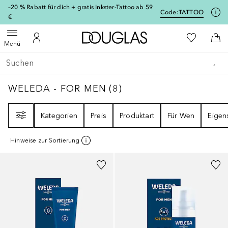
[navigation.slideout.screenreader]
–20 % Rabatt für dich + gratis Inkster-Tattoo ab 59
Code:
TATTOO
€
Zur Douglas Startseite
Zu Meiner 
Menü öffnen
Zu Meinem Kundenkonto
Zum
Menü
Gehe zurück
Suche ausführen
WELEDA - FOR MEN
8
ERGEBNISSE
WELEDA - FOR MEN
(
8
)
Filter
Kategorien
Preis
Produktart
Für Wen
Eigen
Hinweise zur Sortierung