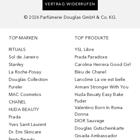
VERTRAG WIDERRUFEN
©
2026
Parfümerie Douglas GmbH & Co. KG.
TOP-MARKEN
TOP PRODUKTE
RITUALS
YSL Libre
Sol de Janeiro
Prada Paradoxe
Stanley
Carolina Herrera Good Girl
La Roche-Posay
Bleu de Chanel
Douglas Collection
Lancôme La vie est belle
Purelei
Armani Stronger With You
MAC Cosmetics
Huda Beuaty Easy Bake
Puder
CHANEL
Valentino Born In Roma
HUDA BEAUTY
Donna
Prada
DIOR Sauvage
Yves Saint Laurent
Douglas Gutscheinkarte
Dr. Emi Skincare
Gisada Ambassador
Fenty Beauty