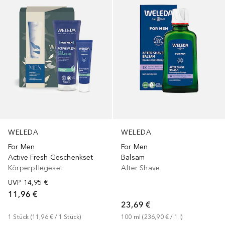
WELEDA
WELEDA
For Men
For Men
Active Fresh Geschenkset
Balsam
Körperpflegeset
After Shave
UVP
14,95 €
11,96 €
23,69 €
1
Stück
 (
11,96 €
 / 
1
Stück
)
100
ml
 (
236,90 €
 / 
1
l
)