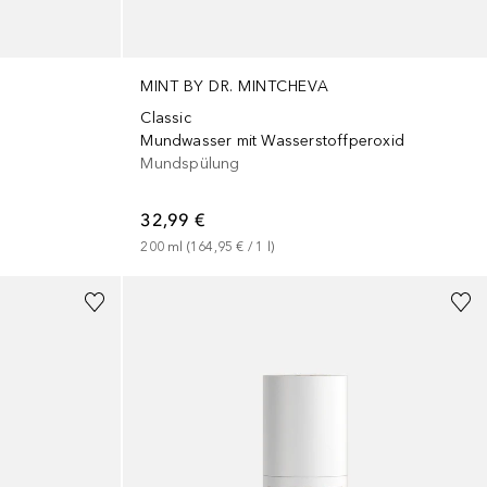
MINT BY DR. MINTCHEVA
Classic
Mundwasser mit Wasserstoffperoxid
Mundspülung
32,99 €
200
ml
 (
164,95 €
 / 
1
l
)