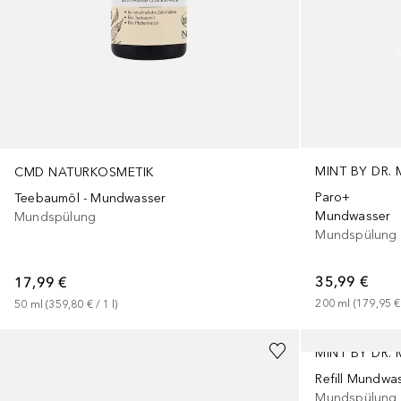
MINT BY DR.
CMD NATURKOSMETIK
Paro+
Teebaumöl - Mundwasser
Mundwasser
Mundspülung
Mundspülung
35,99 €
17,99 €
200
ml
 (
179,95 €
50
ml
 (
359,80 €
 / 
1
l
)
MINT BY DR.
Refill Mundwas
Mundspülung