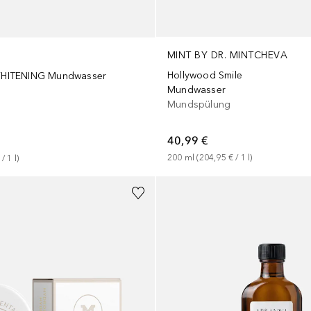
MINT BY DR. MINTCHEVA
Hollywood Smile
ITENING Mundwasser
Mundwasser
Mundspülung
40,99 €
200
ml
 (
204,95 €
 / 
1
l
)
 / 
1
l
)