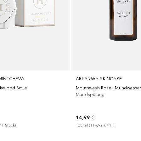
 MINTCHEVA
ARI ANWA SKINCARE
lywood Smile
Mundspülung
14,99 €
/ 
1
Stück
)
125
ml
 (
119,92 €
 / 
1
l
)