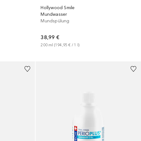
Hollywood Smile
Mundwasser
Mundspülung
38,99 €
200
ml
 (
194,95 €
 / 
1
l
)