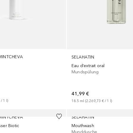
 MINTCHEVA
SELAHATIN
Eau d'extrait oral
Mundspülung
41,99 €
 / 
1
l
)
18.5
ml
 (
2.269,73 €
 / 
1
l
)
 MINTCHEVA
SELAHATIN
ser Biotic
Mouthwash
Munddusche