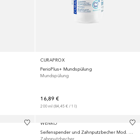
CURAPROX
PerioPlus+ Mundspülung
Mundspülung
16,89 €
200
ml
 (
84,45 €
 / 
1
l
)
WENKO
Seifenspender und Zahnputzbecher Mod. Villata, Grau
Zahnputzbecher