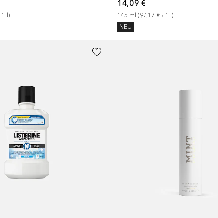
14,09 €
 
1
l
)
145
ml
 (
97,17 €
 / 
1
l
)
NEU