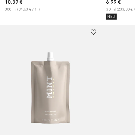
10,39 €
6,99 €
300
ml
 (
34,63 €
 / 
1
l
)
30
ml
 (
233,00 €
 /
NEU