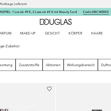
Werktage Lieferzeit
SPIEL: 1 Los ab 49 €, 2 Lose ab 69 € mit Beauty Card
Code:
DBCWEEKS
Zur Douglas Startseite
ARFUM
MAKE-UP
GESICHT
KÖRPER
HAARE
ffnen
arfum Menü öffnen
Make-up Menü öffnen
Gesicht Menü öffnen
Körper Menü öffnen
Haare Menü
ege-Zubehör
NISSE
wortung
Zusatzstoffe
Aktionen
Wirkungsbereich
Duftn