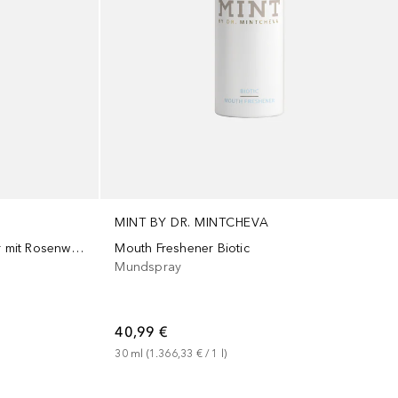
MINT BY DR. MINTCHEVA
Mouth Freshener Biotic
Mouthwash Rose | Mundwasser mit Rosenwasser & Safran
Mundspray
40,99 €
30
ml
 (
1.366,33 €
 / 
1
l
)