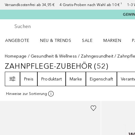
Versandkostenfrei ab 34,95 €
4 Gratis-Proben nach Wahl ab 10 € ¹
1–3 
GEWINN
Gehe zurück
Suche ausführen
ANGEBOTE
NEU & TRENDS
SALE
MARKEN
P
Angebote Menü öffnen
NEU & TRENDS Menü öffnen
MARKEN Menü ö
P
Homepage
Gesundheit & Wellness
Zahngesundheit
Zahnpfl
ZAHNPFLEGE-ZUBEHÖR
(
52
)
ZAHNPFLEGE-ZUBEHÖR
52
ERGEB
Filter
Preis
Produktart
Marke
Eigenschaft
Verant
Hinweise zur Sortierung