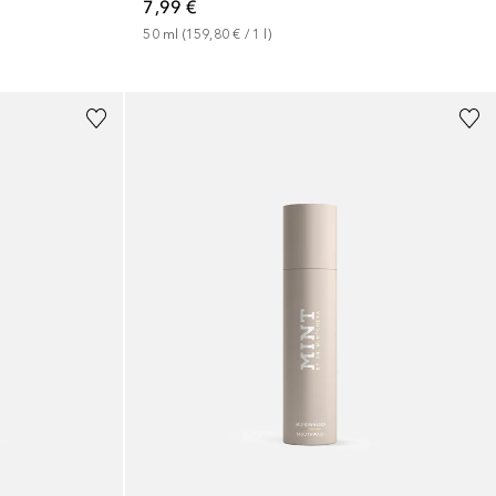
7,99 €
50
ml
 (
159,80 €
 / 
1
l
)