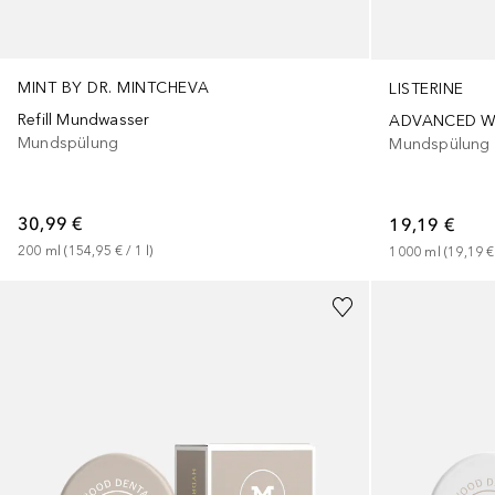
MINT BY DR. MINTCHEVA
LISTERINE
Refill Mundwasser
ADVANCED WH
Mundspülung
Mundspülung
30,99 €
19,19 €
200
ml
 (
154,95 €
 / 
1
l
)
1000
ml
 (
19,19 €