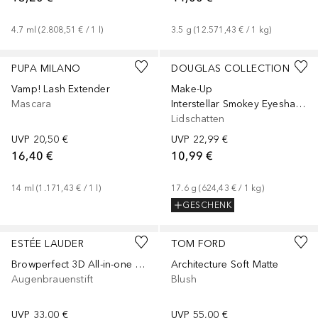
4.7
ml
 (
2.808,51 €
 / 
1
l
)
3.5
g
 (
12.571,43 €
 / 
1
kg
)
PUPA MILANO
DOUGLAS COLLECTION
Vamp! Lash Extender
Make-Up
Mascara
Interstellar Smokey Eyeshadow Palette
Lidschatten
UVP
20,50 €
UVP
22,99 €
16,40 €
10,99 €
14
ml
 (
1.171,43 €
 / 
1
l
)
17.6
g
 (
624,43 €
 / 
1
kg
)
GESCHENK
+
7
+
1
ESTÉE LAUDER
TOM FORD
Browperfect 3D All-in-one Styler
Architecture Soft Matte
Augenbrauenstift
Blush
UVP
33,00 €
UVP
55,00 €