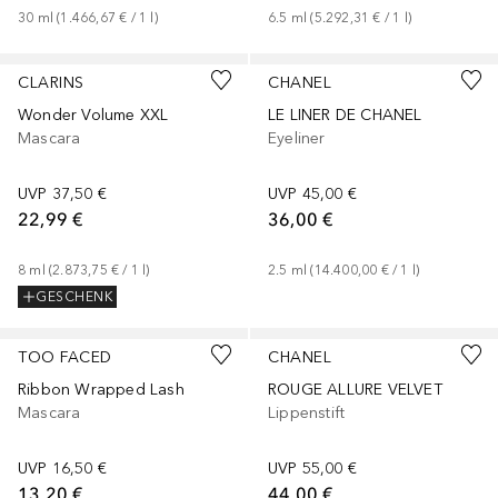
30
ml
 (
1.466,67 €
 / 
1
l
)
6.5
ml
 (
5.292,31 €
 / 
1
l
)
CLARINS
CHANEL
Wonder Volume XXL
LE LINER DE CHANEL
Mascara
Eyeliner
UVP
37,50 €
UVP
45,00 €
22,99 €
36,00 €
8
ml
 (
2.873,75 €
 / 
1
l
)
2.5
ml
 (
14.400,00 €
 / 
1
l
)
GESCHENK
+
5
TOO FACED
CHANEL
Ribbon Wrapped Lash
ROUGE ALLURE VELVET
Mascara
Lippenstift
UVP
16,50 €
UVP
55,00 €
13,20 €
44,00 €