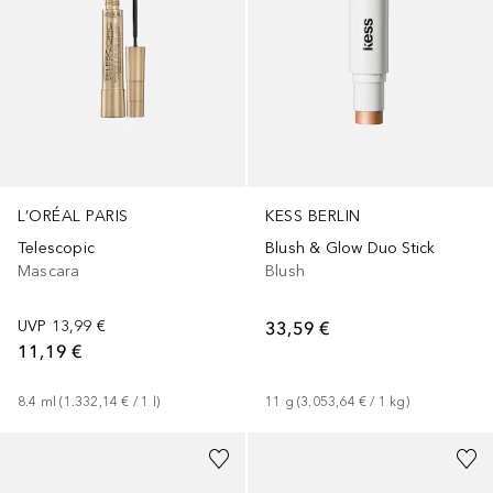
L’ORÉAL PARIS
KESS BERLIN
Telescopic
Blush & Glow Duo Stick
Mascara
Blush
UVP
13,99 €
33,59 €
11,19 €
8.4
ml
 (
1.332,14 €
 / 
1
l
)
11
g
 (
3.053,64 €
 / 
1
kg
)
+
2
+
5