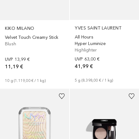
YVES SAINT LAURENT
KIKO MILANO
All Hours
Velvet Touch Creamy Stick
Hyper Luminize
Blush
Highlighter
UVP
63,00 €
UVP
13,99 €
41,99 €
11,19 €
5
g
 (
8.398,00 €
 / 
1
kg
)
10
g
 (
1.119,00 €
 / 
1
kg
)
+
9