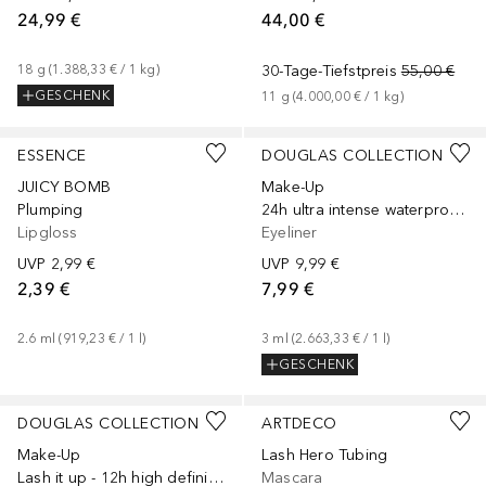
24,99 €
44,00 €
18
g
 (
1.388,33 €
 / 
1
kg
)
30-Tage-Tiefstpreis
55,00 €
GESCHENK
11
g
 (
4.000,00 €
 / 
1
kg
)
+
2
ESSENCE
DOUGLAS COLLECTION
JUICY BOMB
Make-Up
Plumping
24h ultra intense waterproof eyeliner
Lipgloss
Eyeliner
UVP
2,99 €
UVP
9,99 €
2,39 €
7,99 €
2.6
ml
 (
919,23 €
 / 
1
l
)
3
ml
 (
2.663,33 €
 / 
1
l
)
GESCHENK
DOUGLAS COLLECTION
ARTDECO
Make-Up
Lash Hero Tubing
Lash it up - 12h high definition & extra length
Mascara