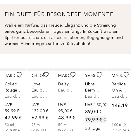
EIN DUFT FÜR BESONDERE MOMENTE
Wähle ein Parfum, das Freude, Eleganz und die Stimmung
eines ganz besonderen Tages einfängt. In Zukunft wird ein
Spritzer ausreichen, um all die Emotionen, Begegnungen und
warmen Erinnerungen sofort zurückzuholen!
Überspringen
JARDIN BOHÈME
CHLOÉ
MARC JACOBS
YVES SAINT LAURENT
MAISON MARGIELA
Collection Précieuse
Love Story
Daisy Love Eau So Sweet
Libre
Replica
Rouge Précieux Eau de Parfum
Eau de Parfum
Eau de Toilette
Berry Crush
On A Date
Eau de Parfum
Eau de Parfum
Eau de Parfum
Eau de Toilette
UVP
UVP
UVP
UVP
130,00 €
146,19 
59,99 €
132,00 €
95,00 €
89,00 €
47,99 €
67,99 €
48,99 €
79,99 €
Code
:
ONLINE
50
ml
75
ml
50
ml
100
ml
30-Tage-
(
959,80 €
(
906,53 €
(
979,80 €
(
1.461,90 €