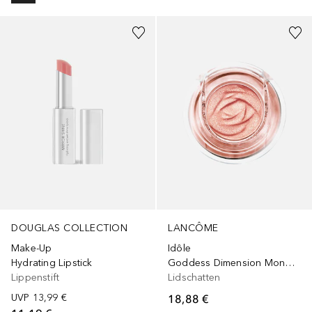
+
1
+
9
DOUGLAS COLLECTION
LANCÔME
Make-Up
Idôle
Hydrating Lipstick
Goddess Dimension Monoeyeshadow mit Satin Finish
Lippenstift
Lidschatten
UVP
13,99 €
18,88 €