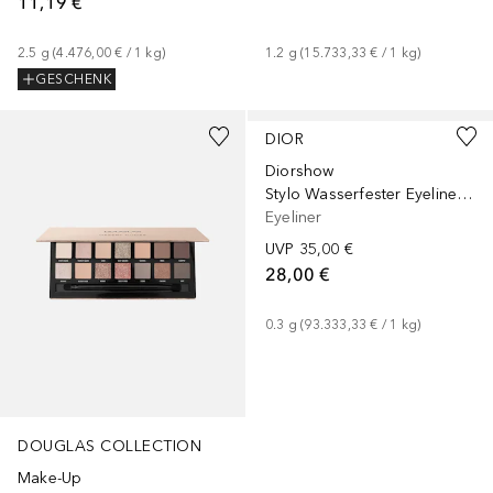
11,19 €
2.5
g
 (
4.476,00 €
 / 
1
kg
)
1.2
g
 (
15.733,33 €
 / 
1
kg
)
GESCHENK
+
8
DIOR
Diorshow
Stylo Wasserfester Eyeliner - 24 Stunden Halt
Eyeliner
UVP
35,00 €
28,00 €
0.3
g
 (
93.333,33 €
 / 
1
kg
)
DOUGLAS COLLECTION
Make-Up