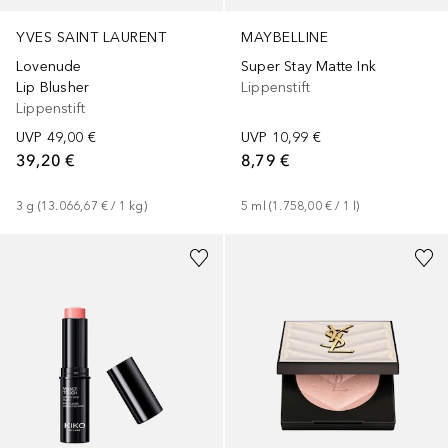
YVES SAINT LAURENT
MAYBELLINE
Lovenude
Super Stay Matte Ink
Lip Blusher
Lippenstift
Lippenstift
UVP
49,00 €
UVP
10,99 €
39,20 €
8,79 €
3
g
 (
13.066,67 €
 / 
1
kg
)
5
ml
 (
1.758,00 €
 / 
1
l
)
+
3
+
1