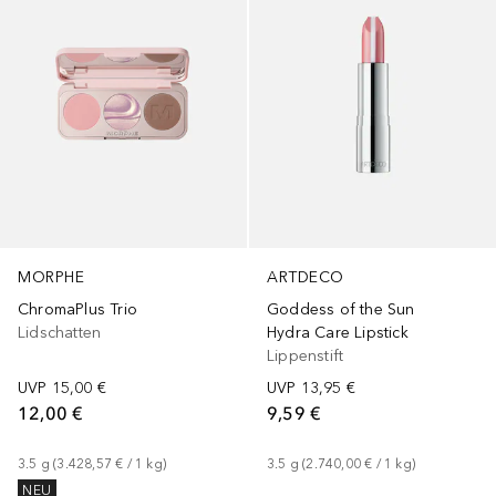
MORPHE
ARTDECO
ChromaPlus Trio
Goddess of the Sun
Lidschatten
Hydra Care Lipstick
Lippenstift
UVP
15,00 €
UVP
13,95 €
12,00 €
9,59 €
3.5
g
 (
3.428,57 €
 / 
1
kg
)
3.5
g
 (
2.740,00 €
 / 
1
kg
)
NEU