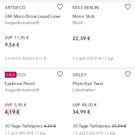
ARTDECO
KESS BERLIN
24H Micro Brow Liquid Liner
Mono Stick
Augenbrauenstift
Blush
UVP
11,95 €
22,39 €
9,56 €
0.3
ml
 (
31.866,67 €
 / 
1
l
)
5.5
g
 (
4.070,91 €
 / 
1
kg
)
+
3
+
10
ARTDECO
SISLEY
SALE
Eyebrow Pencil
Phyto-Eye Twist
Augenbrauenstift
Lidschatten
UVP
5,95 €
UVP
48,00 €
4,19 €
34,99 €
30-Tage-Tiefstpreis
4,39 €
30-Tage-Tiefstpreis
37,99 €
1.1
g
 (
3.809,09 €
 / 
1
kg
)
1.5
g
 (
23.326,67 €
 / 
1
kg
)