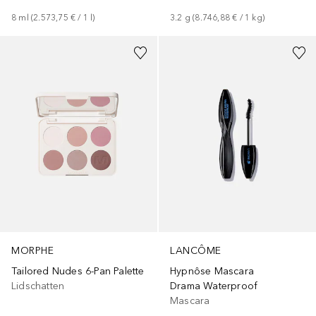
8
ml
 (
2.573,75 €
 / 
1
l
)
3.2
g
 (
8.746,88 €
 / 
1
kg
)
MORPHE
LANCÔME
Tailored Nudes 6-Pan Palette
Hypnôse Mascara
Lidschatten
Drama Waterproof
Mascara