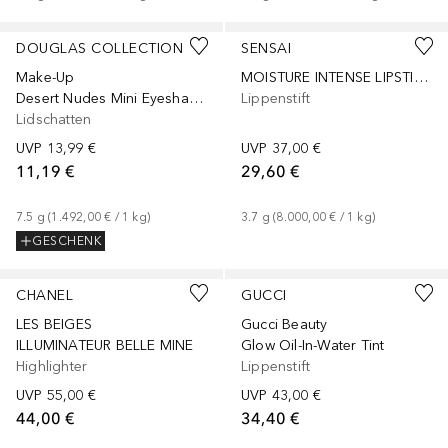
+
9
DOUGLAS COLLECTION
SENSAI
Make-Up
MOISTURE INTENSE LIPSTICK (REFILL)
Desert Nudes Mini Eyeshadow Palette
Lippenstift
Lidschatten
UVP
13,99 €
UVP
37,00 €
11,19 €
29,60 €
7.5
g
 (
1.492,00 €
 / 
1
kg
)
3.7
g
 (
8.000,00 €
 / 
1
kg
)
GESCHENK
+
5
CHANEL
GUCCI
LES BEIGES
Gucci Beauty
ILLUMINATEUR BELLE MINE
Glow Oil-In-Water Tint
Highlighter
Lippenstift
UVP
55,00 €
UVP
43,00 €
44,00 €
34,40 €