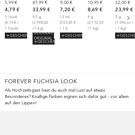
5,99 €
47,99 €
9,00 €
10,95 €
32,00 €
4,79 €
33,99 €
7,20 €
8,69 €
23,99 €
1
Stück
8.5
g
13
ml
4
g
3
g
(
4,79 €
 / 
(
3.998,82 €
(
553,85 €
(
2.172,50 €
(
7.996,67 €
1
Stück
)
/ 
1
kg
)
/ 
1
l
)
/ 
1
kg
)
/ 
1
kg
)
DOUGLAS
GESCHENK
GESCHENK
GESCH
ORIGINAL
GESCHENK
FOREVER FUCHSIA LOOK
Als Hochzeitsgast hast du auch mal Lust auf etwas
Besonderes? Knallige Farben eignen sich dafür gut – vor allem
auf den Lippen!
berspringen