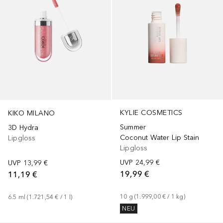
KYLIE COSMETICS
KIKO MILANO
Summer
3D Hydra
Coconut Water Lip Stain
Lipgloss
Lipgloss
UVP
24,99 €
UVP
13,99 €
19,99 €
11,19 €
10
g
 (
1.999,00 €
 / 
1
kg
)
6.5
ml
 (
1.721,54 €
 / 
1
l
)
NEU
+
13