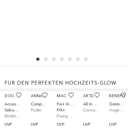
FÜR DEN PERFEKTEN HOCHZEITS-GLOW
Überspringen
DOUGLAS COLLECTION
ANNAYAKE
MAC
ARTDECO
BENEFIT
Accessoires
Compacte Universelle
Fix+ Vibes
All In One Cover Stick
Gimme Brow+
Sebum (50 Bl.)
Puder
FIX+
Concealer
Augenbrauengel
Blotting Paper
Fixingspray
UVP
UVP
UVP
UVP
UVP