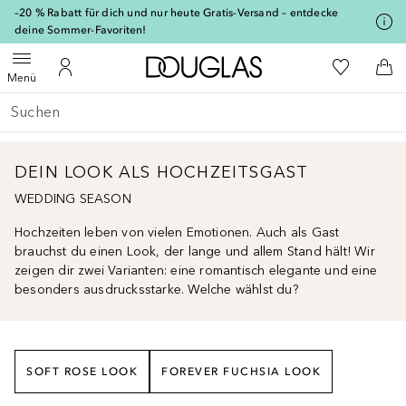
[navigation.slideout.screenreader]
–20 % Rabatt für dich und nur heute Gratis-Versand – entdecke
deine Sommer-Favoriten!
Zur Douglas Startseite
Zu Meiner 
Menü öffnen
Zu Meinem Kundenkonto
Zum
Menü
Gehe zurück
Suche ausführen
DEIN LOOK ALS HOCHZEITSGAST
WEDDING SEASON
Hochzeiten leben von vielen Emotionen. Auch als Gast
brauchst du einen Look, der lange und allem Stand hält! Wir
zeigen dir zwei Varianten: eine romantisch elegante und eine
besonders ausdrucksstarke. Welche wählst du?
SOFT ROSE LOOK
FOREVER FUCHSIA LOOK