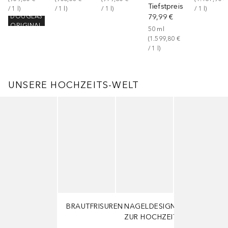
Tiefstpreis
/ 
1
l
)
/ 
1
l
)
/ 
1
l
)
/ 
1
l
)
79,99 €
DOUGLAS
ORIGINAL
50
ml
(
1.599,80 €
/ 
1
l
)
UNSERE HOCHZEITS-WELT
Überspringen
BRAUTFRISUREN
NAGELDESIGNS
ZUR HOCHZEIT