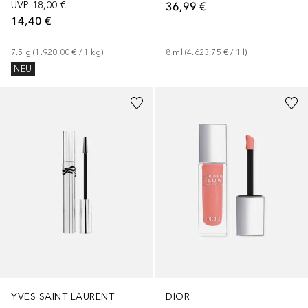
UVP
18,00 €
36,99 €
14,40 €
7.5
g
 (
1.920,00 €
 / 
1
kg
)
8
ml
 (
4.623,75 €
 / 
1
l
)
NEU
+
4
YVES SAINT LAURENT
DIOR