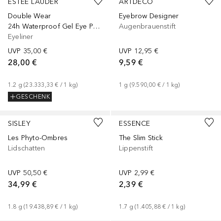
ESTÉE LAUDER
ARTDECO
Double Wear
Eyebrow Designer
24h Waterproof Gel Eye Pencil
Augenbrauenstift
Eyeliner
UVP
35,00 €
UVP
12,95 €
28,00 €
9,59 €
1.2
g
 (
23.333,33 €
 / 
1
kg
)
1
g
 (
9.590,00 €
 / 
1
kg
)
GESCHENK
+
16
+
7
SISLEY
ESSENCE
Les Phyto-Ombres
The Slim Stick
Lidschatten
Lippenstift
UVP
50,50 €
UVP
2,99 €
34,99 €
2,39 €
1.8
g
 (
19.438,89 €
 / 
1
kg
)
1.7
g
 (
1.405,88 €
 / 
1
kg
)
+
7