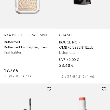
NYX PROFESSIONAL MAKEUP
CHANEL
Buttermelt
ROUGE NOIR
Buttermelt Highlighter, Gesichtshighlighter, Farbton „Butta in Black“
OMBRE ESSENTIELLE
Highlighter
Lidschatten
UVP
42,00 €
33,60 €
19,79 €
5
g
 (
3.958,00 €
 / 
1
kg
)
1.9
g
 (
17.684,21 €
 / 
1
kg
)
+
8