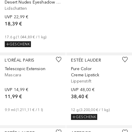
Desert Nudes Eyeshadow Palette
Lidschatten
UVP
22,99 €
18,39 €
17.6
g
 (
1.044,89 €
 / 
1
kg
)
GESCHENK
+
19
L’ORÉAL PARIS
ESTÉE LAUDER
Telescopic Extension
Pure Color
Mascara
Creme Lipstick
Lippenstift
UVP
14,99 €
UVP
48,00 €
11,99 €
38,40 €
9.9
ml
 (
1.211,11 €
 / 
1
l
)
12
g
 (
3.200,00 €
 / 
1
kg
)
GESCHENK
+
4
+
3