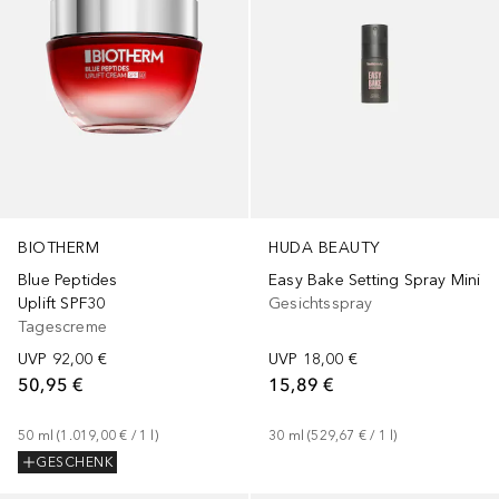
BIOTHERM
HUDA BEAUTY
Blue Peptides
Easy Bake Setting Spray Mini
Uplift SPF30
Gesichtsspray
Tagescreme
UVP
92,00 €
UVP
18,00 €
50,95 €
15,89 €
50
ml
 (
1.019,00 €
 / 
1
l
)
30
ml
 (
529,67 €
 / 
1
l
)
GESCHENK
Gesponsert
+
1
Größe
Gesponsert