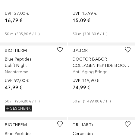
UVP
27,00 €
UVP
15,99 €
16,79 €
15,09 €
50
ml
 (
335,80 €
 / 
1
l
)
50
ml
 (
301,80 €
 / 
1
l
)
+
1
Größe
BIOTHERM
BABOR
Blue Peptides
DOCTOR BABOR
Uplift Night
COLLAGEN-PEPTIDE BOOSTER CREAM RICH
Nachtcreme
Anti-Aging Pflege
UVP
92,00 €
UVP
119,90 €
47,99 €
74,99 €
50
ml
 (
959,80 €
 / 
1
l
)
50
ml
 (
1.499,80 €
 / 
1
l
)
GESCHENK
+
2
Größen
+
1
Größe
BIOTHERM
DR. JART+
Blue Peptides
Ceramidin