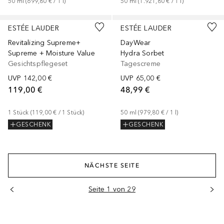
50
ml
 (
699,80 €
 / 
1
l
)
50
ml
 (
1.921,80 €
 / 
1
l
)
Gesponsert
Gesponsert
ESTÉE LAUDER
ESTÉE LAUDER
Revitalizing Supreme+
DayWear
Supreme + Moisture Value
Hydra Sorbet
Gesichtspflegeset
Tagescreme
UVP
142,00 €
UVP
65,00 €
119,00 €
48,99 €
1
Stück
 (
119,00 €
 / 
1
Stück
)
50
ml
 (
979,80 €
 / 
1
l
)
GESCHENK
GESCHENK
NÄCHSTE SEITE
Seite 1 von 29