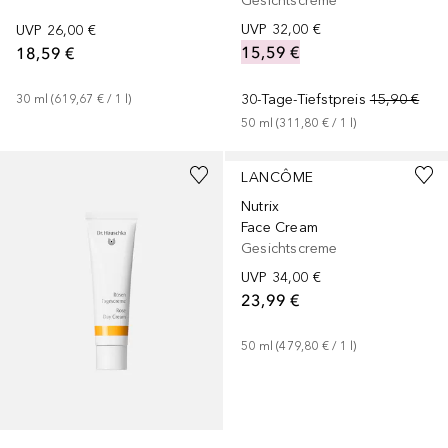
Gesichtscreme
UVP
32,00 €
UVP
26,00 €
15,59 €
18,59 €
30-Tage-Tiefstpreis
15,90 €
30
ml
 (
619,67 €
 / 
1
l
)
50
ml
 (
311,80 €
 / 
1
l
)
+
1
Größe
LANCÔME
Nutrix
Face Cream
Gesichtscreme
UVP
34,00 €
23,99 €
50
ml
 (
479,80 €
 / 
1
l
)