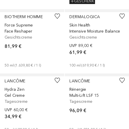
GESCHENK
+
2
Größen
BIOTHERM HOMME
DERMALOGICA
Force Supreme
Skin Health
Face Reshaper
Intensive Moisture Balance
Gesichtscreme
Gesichtscreme
81,99 €
UVP
89,00 €
61,99 €
50
ml
 (
1.639,80 €
 / 
1
l
)
100
ml
 (
619,90 €
 / 
1
l
)
+
1
Größe
LANCÔME
LANCÔME
Hydra Zen
Rénergie
Gel Creme
Multi-Lift LSF 15
Tagescreme
Tagescreme
UVP
60,00 €
96,09 €
34,99 €