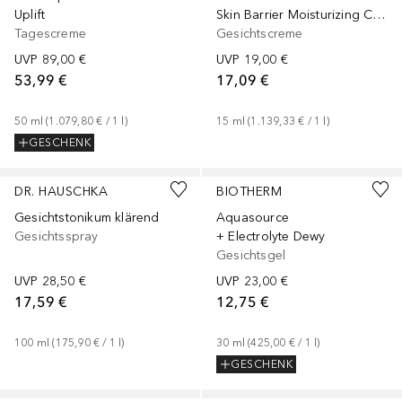
Uplift
Skin Barrier Moisturizing Cream
Tagescreme
Gesichtscreme
UVP
89,00 €
UVP
19,00 €
53,99 €
17,09 €
50
ml
 (
1.079,80 €
 / 
1
l
)
15
ml
 (
1.139,33 €
 / 
1
l
)
GESCHENK
+
1
Größe
DR. HAUSCHKA
BIOTHERM
Gesichtstonikum klärend
Aquasource
Gesichtsspray
+ Electrolyte Dewy
Gesichtsgel
UVP
28,50 €
UVP
23,00 €
17,59 €
12,75 €
100
ml
 (
175,90 €
 / 
1
l
)
30
ml
 (
425,00 €
 / 
1
l
)
GESCHENK
+
1
Größe