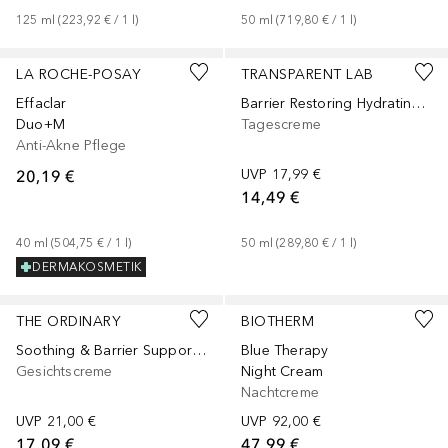
125
ml
 (
223,92 €
 / 
1
l
)
50
ml
 (
719,80 €
 / 
1
l
)
LA ROCHE-POSAY
TRANSPARENT LAB
Effaclar
Barrier Restoring Hydrating Cream
Duo+M
Tagescreme
Anti-Akne Pflege
20,19 €
UVP
17,99 €
14,49 €
40
ml
 (
504,75 €
 / 
1
l
)
50
ml
 (
289,80 €
 / 
1
l
)
DERMAKOSMETIK
THE ORDINARY
BIOTHERM
Soothing & Barrier Support Serum
Blue Therapy
Gesichtscreme
Night Cream
Nachtcreme
UVP
21,00 €
UVP
92,00 €
17,09 €
47,99 €