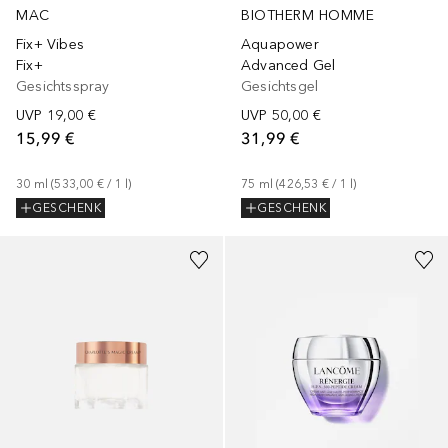
BIOTHERM HOMME
MAC
Aquapower
Fix+ Vibes
Advanced Gel
Fix+
Gesichtsgel
Gesichtsspray
UVP
50,00 €
UVP
19,00 €
31,99 €
15,99 €
75
ml
 (
426,53 €
 / 
1
l
)
30
ml
 (
533,00 €
 / 
1
l
)
GESCHENK
GESCHENK
+
3
Größen
+
2
Größen