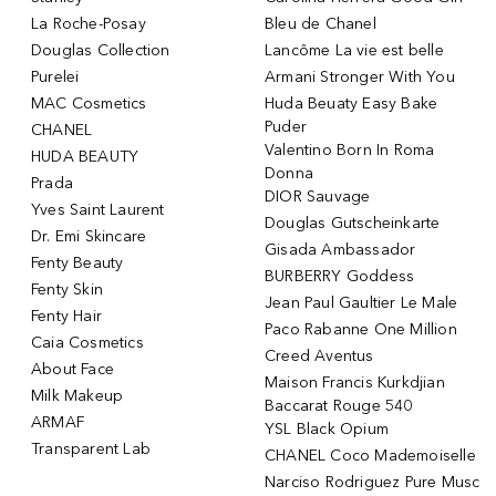
La Roche-Posay
Bleu de Chanel
Douglas Collection
Lancôme La vie est belle
Purelei
Armani Stronger With You
MAC Cosmetics
Huda Beuaty Easy Bake
Puder
CHANEL
Valentino Born In Roma
HUDA BEAUTY
Donna
Prada
DIOR Sauvage
Yves Saint Laurent
Douglas Gutscheinkarte
Dr. Emi Skincare
Gisada Ambassador
Fenty Beauty
BURBERRY Goddess
Fenty Skin
Jean Paul Gaultier Le Male
Fenty Hair
Paco Rabanne One Million
Caia Cosmetics
Creed Aventus
About Face
Maison Francis Kurkdjian
Milk Makeup
Baccarat Rouge 540
ARMAF
YSL Black Opium
Transparent Lab
CHANEL Coco Mademoiselle
Narciso Rodriguez Pure Musc