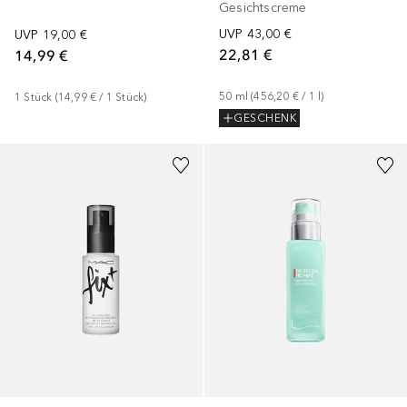
Gesichtscreme
UVP
43,00 €
UVP
19,00 €
22,81 €
14,99 €
50
ml
 (
456,20 €
 / 
1
l
)
1
Stück
 (
14,99 €
 / 
1
Stück
)
GESCHENK
+
1
Größe
+
2
Größen