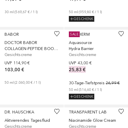
30
ml
 (
569,67 €
 / 
1
l
)
50
ml
 (
959,80 €
 / 
1
l
)
GESCHENK
+
1
Größe
+
2
Größen
BABOR
BIOTHERM
SALE
DOCTOR BABOR
Aquasource
COLLAGEN-PEPTIDE BOOSTER CREAM
Hydra Barrier
Gesichtscreme
Gesichtscreme
UVP
114,90 €
UVP
43,00 €
103,00 €
25,83 €
50
ml
 (
2.060,00 €
 / 
1
l
)
30-Tage-Tiefstpreis
26,99 €
50
ml
 (
516,60 €
 / 
1
l
)
GESCHENK
DR. HAUSCHKA
TRANSPARENT LAB
Aktvierendes Tagesfluid
Niacinamide Glow Cream
Gesichtscreme
Gesichtscreme