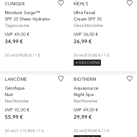
CLINIQUE
KIEHL’S
Moisture Surge™
Ultra Facial
SPF 25 Sheer Hydrator
Cream SPF 30
Tagescreme
Gesichtscreme
UVP
49,00 €
UVP
36,00 €
34,99 €
26,99 €
50
ml
 (
699,80 €
 / 
1
l
)
50
ml
 (
539,80 €
 / 
1
l
)
GESCHENK
LANCÔME
BIOTHERM
Génifique
Aquasource
Nuit
Night Spa
Nachtcreme
Nachtcreme
UVP
92,00 €
UVP
49,00 €
55,99 €
29,99 €
50
ml
 (
1.119,80 €
 / 
1
l
)
50
ml
 (
599,80 €
 / 
1
l
)