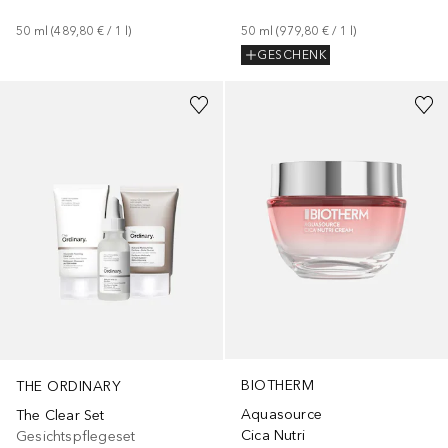
50
ml
 (
489,80 €
 / 
1
l
)
50
ml
 (
979,80 €
 / 
1
l
)
GESCHENK
+
2
Größen
BIOTHERM
THE ORDINARY
Aquasource
The Clear Set
Cica Nutri
Gesichtspflegeset