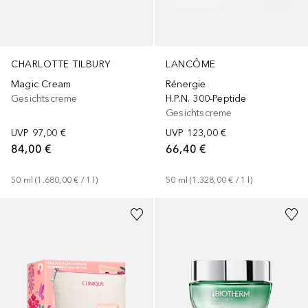
LANCÔME
CHARLOTTE TILBURY
Rénergie
Magic Cream
H.P.N. 300-Peptide
Gesichtscreme
Gesichtscreme
UVP
123,00 €
UVP
97,00 €
66,40 €
84,00 €
50
ml
 (
1.328,00 €
 / 
1
l
)
50
ml
 (
1.680,00 €
 / 
1
l
)