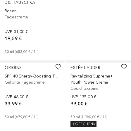
DR. HAUSCHKA
Rosen
Tagescreme
UVP
31,00 €
19,59 €
30
ml
 (
653,00 €
 / 
1
l
)
+
3
Größen
ORIGINS
ESTÉE LAUDER
SPF 40 Energy-Boosting Tinted Moisturizer
Revitalizing Supreme+
Getönte Tagescreme
Youth Power Creme
Gesichtscreme
UVP
46,00 €
UVP
135,00 €
33,99 €
99,00 €
50
ml
 (
679,80 €
 / 
1
l
)
50
ml
 (
1.980,00 €
 / 
1
l
)
GESCHENK
+
2
Größen
+
1
Größe