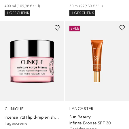
400
ml
 (
109,98 €
 / 
1
l
)
50
ml
 (
979,80 €
 / 
1
l
)
GESCHENK
GESCHENK
+
2
Größen
SALE
LANCASTER
CLINIQUE
Sun Beauty
Intense 72H lipid-replenishing Hydrator
Infinite Bronze SPF 30
Tagescreme