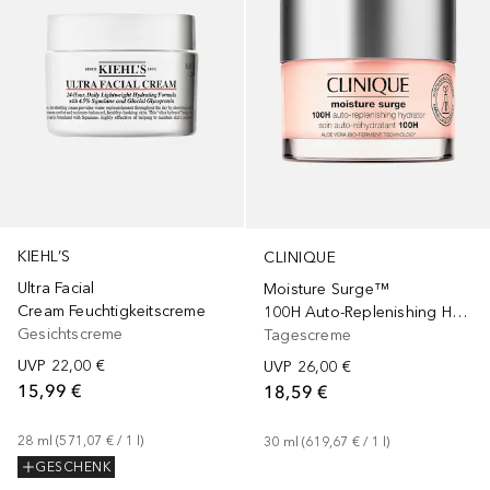
KIEHL’S
CLINIQUE
Ultra Facial
Moisture Surge™
Cream Feuchtigkeitscreme
100H Auto-Replenishing Hydrator
Gesichtscreme
Tagescreme
UVP
22,00 €
UVP
26,00 €
15,99 €
18,59 €
28
ml
 (
571,07 €
 / 
1
l
)
30
ml
 (
619,67 €
 / 
1
l
)
GESCHENK
+
1
Größe