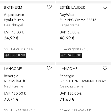
BIOTHERM
ESTÉE LAUDER
Aquasource
DayWear
Hyalu Plump
Plus N/C Creme SPF15
Gesichtsgel
Tagescreme
UVP
43,00 €
UVP
65,00 €
24,99 €
48,99 €
50
ml
 (
499,80 €
 / 
1
l
)
50
ml
 (
979,80 €
 / 
1
l
)
GESCHENK
GESCHENK
+
2
Größen
LANCÔME
LANCÔME
Rénergie
Rénergie
Nuit Multi-Lift
SPF50 H.P.N. UVMUNE Cream
Nachtcreme
Gesichtscreme
UVP
130,00 €
UVP
130,00 €
70,71 €
71,68 €
50
ml
 (
1.414,20 €
 / 
1
l
)
50
ml
 (
1.433,60 €
 / 
1
l
)