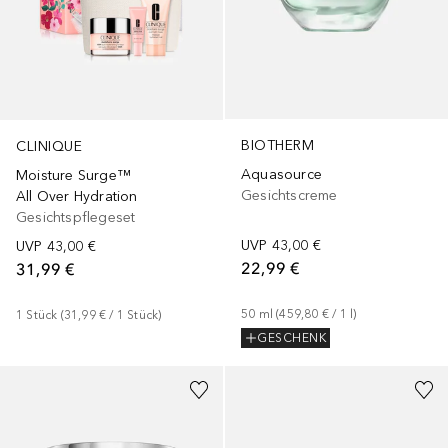
BIOTHERM
CLINIQUE
Aquasource
Moisture Surge™
Gesichtscreme
All Over Hydration
Gesichtspflegeset
UVP
43,00 €
UVP
43,00 €
22,99 €
31,99 €
50
ml
 (
459,80 €
 / 
1
l
)
1
Stück
 (
31,99 €
 / 
1
Stück
)
GESCHENK
+
1
Größe