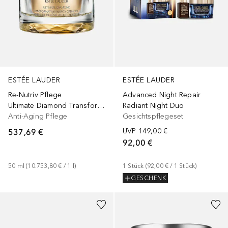
ESTÉE LAUDER
ESTÉE LAUDER
Re-Nutriv Pflege
Advanced Night Repair
Ultimate Diamond Transformative Energy Creme Rich
Radiant Night Duo
Anti-Aging Pflege
Gesichtspflegeset
537,69 €
UVP
149,00 €
92,00 €
50
ml
 (
10.753,80 €
 / 
1
l
)
1
Stück
 (
92,00 €
 / 
1
Stück
)
GESCHENK
+
3
Größen
+
4
Größen