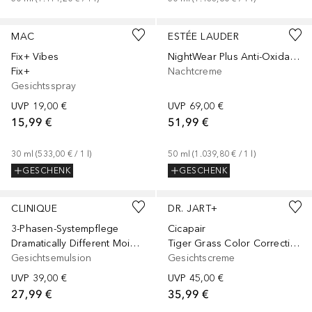
+
1
Größe
Gesponsert
Gesponsert
MAC
ESTÉE LAUDER
Fix+ Vibes
NightWear Plus Anti-Oxidant Night
Fix+
Nachtcreme
Gesichtsspray
UVP
19,00 €
UVP
69,00 €
15,99 €
51,99 €
30
ml
 (
533,00 €
 / 
1
l
)
50
ml
 (
1.039,80 €
 / 
1
l
)
GESCHENK
GESCHENK
+
1
Größe
+
2
Größen
CLINIQUE
DR. JART+
3-Phasen-Systempflege
Cicapair
Dramatically Different Moisturizing Lotion
Tiger Grass Color Correcting Treatment
Gesichtsemulsion
Gesichtscreme
UVP
39,00 €
UVP
45,00 €
27,99 €
35,99 €