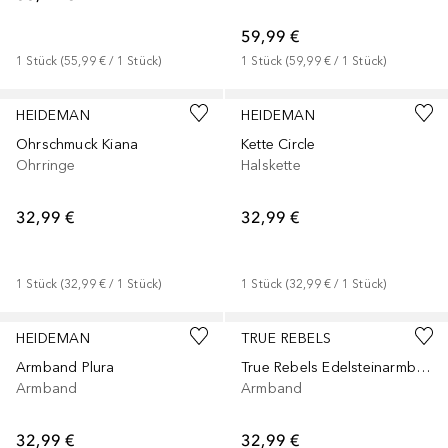
59,99 €
1
Stück
 (
55,99 €
 / 
1
Stück
)
1
Stück
 (
59,99 €
 / 
1
Stück
)
HEIDEMAN
HEIDEMAN
Ohrschmuck Kiana
Kette Circle
Ohrringe
Halskette
32,99 €
32,99 €
1
Stück
 (
32,99 €
 / 
1
Stück
)
1
Stück
 (
32,99 €
 / 
1
Stück
)
HEIDEMAN
TRUE REBELS
Armband Plura
True Rebels Edelsteinarmband für Herren, schwarz/grün, 20,5 cm, Artikelnummer 50060018
Armband
Armband
32,99 €
32,99 €