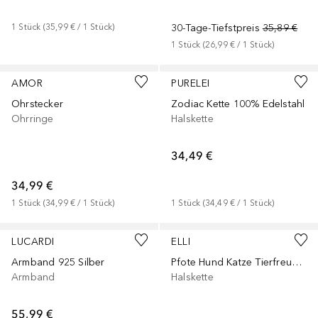
1
Stück
 (
35,99 €
 / 
1
Stück
)
30-Tage-Tiefstpreis
35,89 €
1
Stück
 (
26,99 €
 / 
1
Stück
)
AMOR
PURELEI
Ohrstecker
Zodiac Kette 100% Edelstahl
Ohrringe
Halskette
34,49 €
34,99 €
1
Stück
 (
34,99 €
 / 
1
Stück
)
1
Stück
 (
34,49 €
 / 
1
Stück
)
LUCARDI
ELLI
Armband 925 Silber
Pfote Hund Katze Tierfreund 925 Sterling Silber
Armband
Halskette
55,99 €