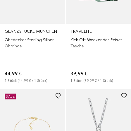
GLANZSTÜCKE MÜNCHEN
TRAVELITE
Ohrstecker Sterling Silber Zirkonia in Gelbgold
Kick Off Weekender Reisetasche S 40 cm
Ohrringe
Tasche
44,99 €
39,99 €
1
Stück
 (
44,99 €
 / 
1
Stück
)
1
Stück
 (
39,99 €
 / 
1
Stück
)
SALE