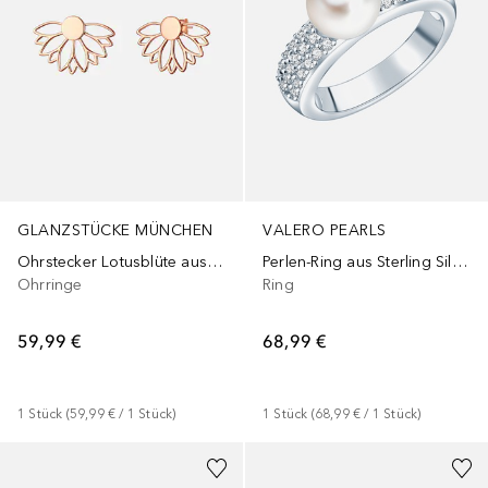
GLANZSTÜCKE MÜNCHEN
VALERO PEARLS
Ohrstecker Lotusblüte aus Sterling Silber in roségold
Perlen-Ring aus Sterling Silber in silber mit Zirkonia Süßwasser-Zuchtperle
Ohrringe
Ring
59,99 €
68,99 €
1
Stück
 (
59,99 €
 / 
1
Stück
)
1
Stück
 (
68,99 €
 / 
1
Stück
)