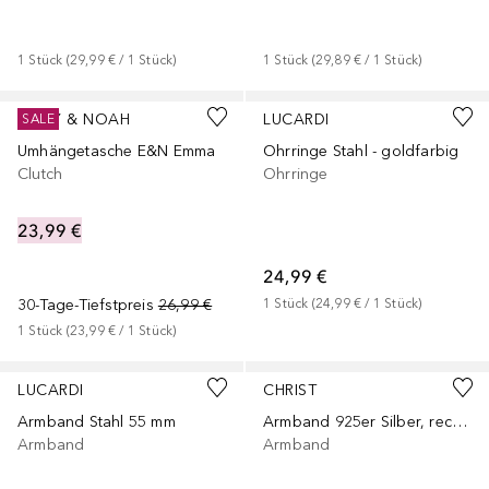
1
Stück
 (
29,99 €
 / 
1
Stück
)
1
Stück
 (
29,89 €
 / 
1
Stück
)
EMILY & NOAH
LUCARDI
SALE
Umhängetasche E&N Emma
Ohrringe Stahl - goldfarbig
Clutch
Ohrringe
23,99 €
24,99 €
30-Tage-Tiefstpreis
26,99 €
1
Stück
 (
24,99 €
 / 
1
Stück
)
1
Stück
 (
23,99 €
 / 
1
Stück
)
LUCARDI
CHRIST
Armband Stahl 55 mm
Armband 925er Silber, recycelt
Armband
Armband