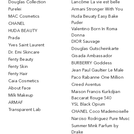
Douglas Collection
Lancôme La vie est belle
Purelei
Armani Stronger With You
MAC Cosmetics
Huda Beuaty Easy Bake
Puder
CHANEL
Valentino Born In Roma
HUDA BEAUTY
Donna
Prada
DIOR Sauvage
Yves Saint Laurent
Douglas Gutscheinkarte
Dr. Emi Skincare
Gisada Ambassador
Fenty Beauty
BURBERRY Goddess
Fenty Skin
Jean Paul Gaultier Le Male
Fenty Hair
Paco Rabanne One Million
Caia Cosmetics
Creed Aventus
About Face
Maison Francis Kurkdjian
Milk Makeup
Baccarat Rouge 540
ARMAF
YSL Black Opium
Transparent Lab
CHANEL Coco Mademoiselle
Narciso Rodriguez Pure Musc
Summer Mink Parfum by
Drake