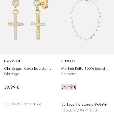
EASTSIDE
PURELEI
Ohrhänger Kreuz Edelstahl Zirkonia in Gelbgold
Malihini Kette 100% Edelstahl
Ohrringe
Halskette
39,99 €
31,19 €
1
Stück
 (
39,99 €
 / 
1
Stück
)
30-Tage-Tiefstpreis
39,89 €
1
Stück
 (
31,19 €
 / 
1
Stück
)