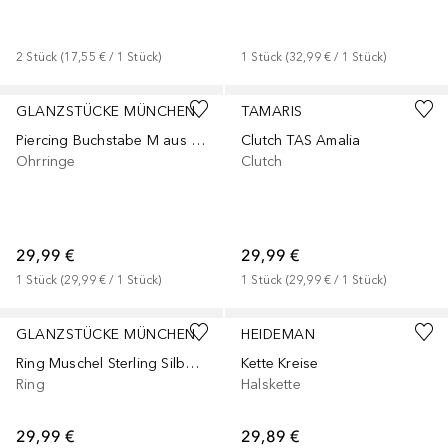
2
Stück
 (
17,55 €
 / 
1
Stück
)
1
Stück
 (
32,99 €
 / 
1
Stück
)
GLANZSTÜCKE MÜNCHEN
TAMARIS
Piercing Buchstabe M aus Sterling Silber in gelbgold
Clutch TAS Amalia
Ohrringe
Clutch
29,99 €
29,99 €
1
Stück
 (
29,99 €
 / 
1
Stück
)
1
Stück
 (
29,99 €
 / 
1
Stück
)
GLANZSTÜCKE MÜNCHEN
HEIDEMAN
Ring Muschel Sterling Silber in Silber
Kette Kreise
Ring
Halskette
29,99 €
29,89 €