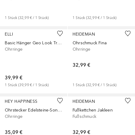
1
Stück
 (
32,99 €
 / 
1
Stück
)
1
Stück
 (
32,99 €
 / 
1
Stück
)
ELLI
HEIDEMAN
Basic Hänger Geo Look Trend Blogger 925 Silber
Ohrschmuck Fina
Ohrringe
Ohrringe
32,99 €
39,99 €
1
Stück
 (
39,99 €
 / 
1
Stück
)
1
Stück
 (
32,99 €
 / 
1
Stück
)
HEY HAPPINESS
HEIDEMAN
Ohrstecker Edelsteine-Sonne, aus 925er Silber
Fußkettchen Jakleen
Ohrringe
Fußschmuck
35,09 €
32,99 €