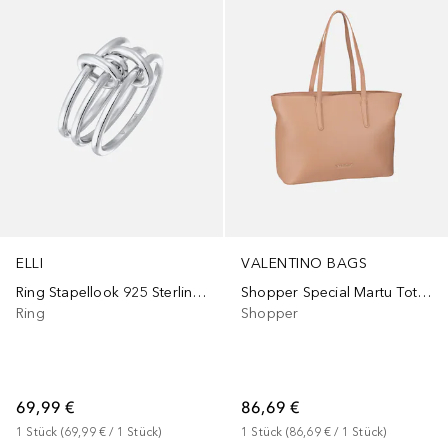
ELLI
VALENTINO BAGS
Ring Stapellook 925 Sterling Silber
Shopper Special Martu Tote D01
Ring
Shopper
69,99 €
86,69 €
1
Stück
 (
69,99 €
 / 
1
Stück
)
1
Stück
 (
86,69 €
 / 
1
Stück
)