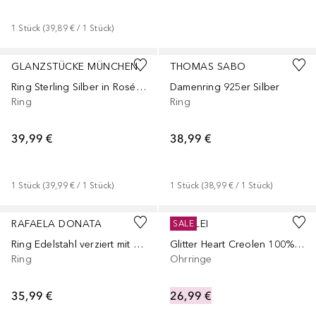
1
Stück
 (
39,89 €
 / 
1
Stück
)
GLANZSTÜCKE MÜNCHEN
THOMAS SABO
Ring Sterling Silber in Roségold
Damenring 925er Silber
Ring
Ring
39,99 €
38,99 €
1
Stück
 (
39,99 €
 / 
1
Stück
)
1
Stück
 (
38,99 €
 / 
1
Stück
)
RAFAELA DONATA
PURELEI
SALE
Ring Edelstahl verziert mit Kristallen von Swarovski® in Silber
Glitter Heart Creolen 100% Edelstahl
Ring
Ohrringe
35,99 €
26,99 €