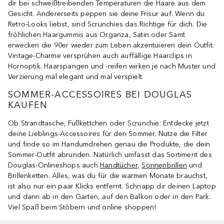
dir bei schweißtreibenden Temperaturen die Haare aus dem
Gesicht. Andererseits peppen sie deine Frisur auf. Wenn du
Retro-Looks liebst, sind Scrunchies das Richtige für dich. Die
fröhlichen Haargummis aus Organza, Satin oder Samt
erwecken die 90er wieder zum Leben akzentuieren dein Outfit.
Vintage-Charme versprühen auch auffällige Haarclips in
Hornoptik. Haarspangen und -reifen wirken je nach Muster und
Verzierung mal elegant und mal verspielt.
SOMMER-ACCESSOIRES BEI DOUGLAS
KAUFEN
Ob Strandtasche, Fußkettchen oder Scrunchie: Entdecke jetzt
deine Lieblings-Accessoires für den Sommer. Nutze die Filter
und finde so im Handumdrehen genau die Produkte, die dein
Sommer-Outfit abrunden. Natürlich umfasst das Sortiment des
Douglas-Onlineshops auch
Handtücher
,
Sonnenbrillen
und
Brillenketten. Alles, was du für die warmen Monate brauchst,
ist also nur ein paar Klicks entfernt. Schnapp dir deinen Laptop
und dann ab in den Garten, auf den Balkon oder in den Park.
Viel Spaß beim Stöbern und online shoppen!