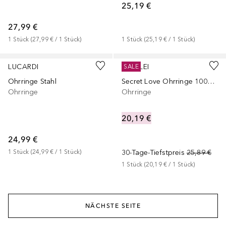
25,19 €
27,99 €
1
Stück
 (
27,99 €
 / 
1
Stück
)
1
Stück
 (
25,19 €
 / 
1
Stück
)
LUCARDI
PURELEI
SALE
Ohrringe Stahl
Secret Love Ohrringe 100% Edelstahl
Ohrringe
Ohrringe
20,19 €
24,99 €
1
Stück
 (
24,99 €
 / 
1
Stück
)
30-Tage-Tiefstpreis
25,89 €
1
Stück
 (
20,19 €
 / 
1
Stück
)
NÄCHSTE SEITE