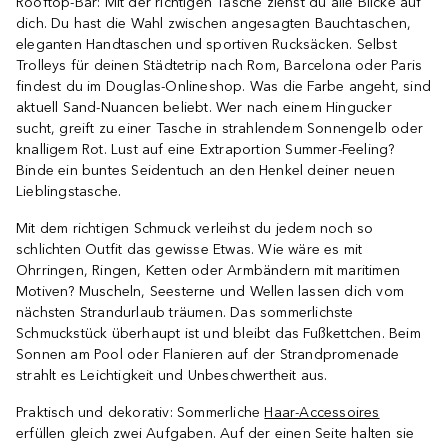
Rooftop-Bar: Mit der richtigen Tasche ziehst du alle Blicke auf
dich. Du hast die Wahl zwischen angesagten Bauchtaschen,
eleganten Handtaschen und sportiven Rucksäcken. Selbst
Trolleys für deinen Städtetrip nach Rom, Barcelona oder Paris
findest du im Douglas-Onlineshop. Was die Farbe angeht, sind
aktuell Sand-Nuancen beliebt. Wer nach einem Hingucker
sucht, greift zu einer Tasche in strahlendem Sonnengelb oder
knalligem Rot. Lust auf eine Extraportion Summer-Feeling?
Binde ein buntes Seidentuch an den Henkel deiner neuen
Lieblingstasche.
Mit dem richtigen Schmuck verleihst du jedem noch so
schlichten Outfit das gewisse Etwas. Wie wäre es mit
Ohrringen, Ringen, Ketten oder Armbändern mit maritimen
Motiven? Muscheln, Seesterne und Wellen lassen dich vom
nächsten Strandurlaub träumen. Das sommerlichste
Schmuckstück überhaupt ist und bleibt das Fußkettchen. Beim
Sonnen am Pool oder Flanieren auf der Strandpromenade
strahlt es Leichtigkeit und Unbeschwertheit aus.
Praktisch und dekorativ: Sommerliche
Haar-Accessoires
erfüllen gleich zwei Aufgaben. Auf der einen Seite halten sie