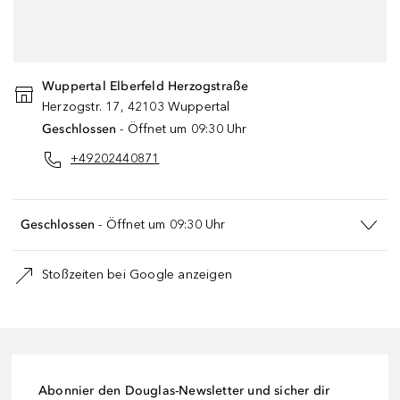
ermöglichen verwenden wir Daten von Google
Maps. Bitte stimme der Verwendung von
Google Maps zu, um fortzufahren.
Wuppertal Elberfeld Herzogstraße
DATENSCHUTZEINSTELLUNGEN
Herzogstr.
17
,
42103
Wuppertal
Geschlossen
- Öffnet um 09:30 Uhr
ZUSTIMMEN
+49202440871
Geschlossen
- Öffnet um 09:30 Uhr
Stoßzeiten bei Google anzeigen
Abonnier den Douglas-Newsletter und sicher dir