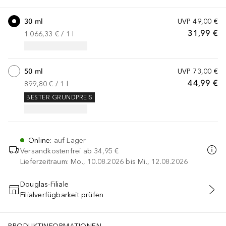
30 ml
UVP
49,00 €
31,99 €
1.066,33 €
 / 
1
l
50 ml
UVP
73,00 €
44,99 €
899,80 €
 / 
1
l
BESTER GRUNDPREIS
Online
:
auf Lager
Versandkostenfrei ab
34,95 €
Lieferzeitraum: Mo., 10.08.2026 bis Mi., 12.08.2026
Douglas-Filiale
Filialverfügbarkeit prüfen
IN DEN WARENKORB