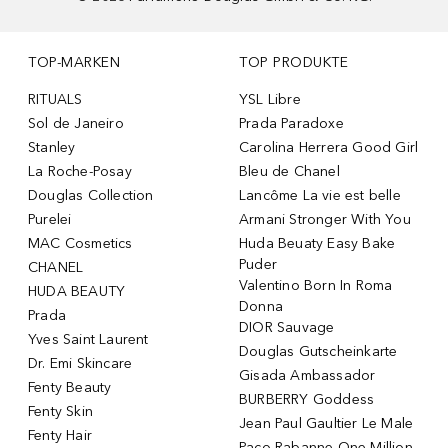
TOP-MARKEN
TOP PRODUKTE
RITUALS
YSL Libre
Sol de Janeiro
Prada Paradoxe
Stanley
Carolina Herrera Good Girl
La Roche-Posay
Bleu de Chanel
Douglas Collection
Lancôme La vie est belle
Purelei
Armani Stronger With You
MAC Cosmetics
Huda Beuaty Easy Bake
Puder
CHANEL
Valentino Born In Roma
HUDA BEAUTY
Donna
Prada
DIOR Sauvage
Yves Saint Laurent
Douglas Gutscheinkarte
Dr. Emi Skincare
Gisada Ambassador
Fenty Beauty
BURBERRY Goddess
Fenty Skin
Jean Paul Gaultier Le Male
Fenty Hair
Paco Rabanne One Million