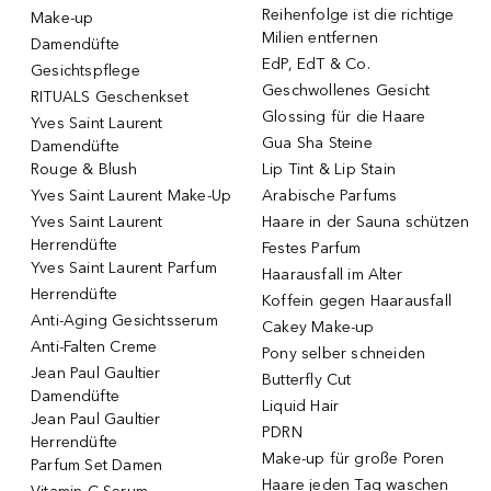
Reihenfolge ist die richtige
Make-up
Milien entfernen
Damendüfte
EdP, EdT & Co.
Gesichtspflege
Geschwollenes Gesicht
RITUALS Geschenkset
Glossing für die Haare
Yves Saint Laurent
Gua Sha Steine
Damendüfte
Rouge & Blush
Lip Tint & Lip Stain
Yves Saint Laurent Make-Up
Arabische Parfums
Yves Saint Laurent
Haare in der Sauna schützen
Herrendüfte
Festes Parfum
Yves Saint Laurent Parfum
Haarausfall im Alter
Herrendüfte
Koffein gegen Haarausfall
Anti-Aging Gesichtsserum
Cakey Make-up
Anti-Falten Creme
Pony selber schneiden
Jean Paul Gaultier
Butterfly Cut
Damendüfte
Liquid Hair
Jean Paul Gaultier
PDRN
Herrendüfte
Make-up für große Poren
Parfum Set Damen
Haare jeden Tag waschen