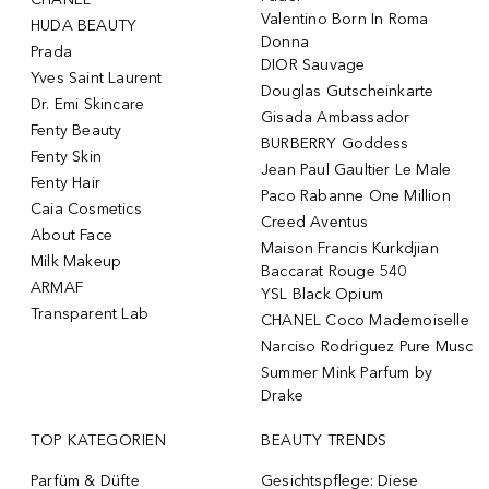
Valentino Born In Roma
HUDA BEAUTY
Donna
Prada
DIOR Sauvage
Yves Saint Laurent
Douglas Gutscheinkarte
Dr. Emi Skincare
Gisada Ambassador
Fenty Beauty
BURBERRY Goddess
Fenty Skin
Jean Paul Gaultier Le Male
Fenty Hair
Paco Rabanne One Million
Caia Cosmetics
Creed Aventus
About Face
Maison Francis Kurkdjian
Milk Makeup
Baccarat Rouge 540
ARMAF
YSL Black Opium
Transparent Lab
CHANEL Coco Mademoiselle
Narciso Rodriguez Pure Musc
Summer Mink Parfum by
Drake
TOP KATEGORIEN
BEAUTY TRENDS
Parfüm & Düfte
Gesichtspflege: Diese