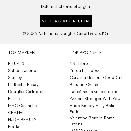
Datenschutzeinstellungen
VERTRAG WIDERRUFEN
©
2026
Parfümerie Douglas GmbH & Co. KG.
TOP-MARKEN
TOP PRODUKTE
RITUALS
YSL Libre
Sol de Janeiro
Prada Paradoxe
Stanley
Carolina Herrera Good Girl
La Roche-Posay
Bleu de Chanel
Douglas Collection
Lancôme La vie est belle
Purelei
Armani Stronger With You
MAC Cosmetics
Huda Beuaty Easy Bake
Puder
CHANEL
Valentino Born In Roma
HUDA BEAUTY
Donna
Prada
DIOR Sauvage