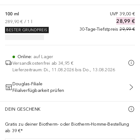
100 ml
UVP
39,00 €
28,99 €
289,90 €
 / 
1
l
30-Tage-Tiefstpreis
29,99 €
BESTER GRUNDPREIS
Online
:
auf Lager
Versandkostenfrei ab
34,95 €
Lieferzeitraum: Di., 11.08.2026 bis Do., 13.08.2026
Douglas-Filiale
Filialverfügbarkeit prüfen
IN DEN WARENKORB
DEIN GESCHENK
Gratis zu deiner Biotherm- oder Biotherm-Homme-Bestellung
ab 39 €*