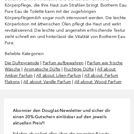
Körperpflege, die Ihre Haut zum Strahlen bringt. Biotherm Eau
Pure Eau de Toilette kann mit der zugehörigen
Körperpflegemilch sogar noch intensiviert werden. Die leichte
Körperlotion mit ätherischen Ölen pflegt die Haut und wirkt
revitalisierend. Die leichte und angenehm erfrischende Textur
zieht schnell ein und hinterlässt die Vitalität von Biotherm Eau
Pure.
Beliebte Kategorien
Die Duftpyramide
|
Parfum aufbewahren
|
Parfum wie frische
Wäsche
|
Aromatische Düfte
|
Fruchtige Düfte
|
All about:
Amber Parfum
|
All about: Lilien-Parfum
|
All about: Parfum
Flakons
|
All about: Vanille Parfum
|
All about: Wood Parfum
Abonnier den Douglas-Newsletter und sicher dir
einen 20%-Gutschein einlösbar auf den jeweils
aktuellen Preis²!
Erfahre ab sofort alles über die neuesten Beauty-