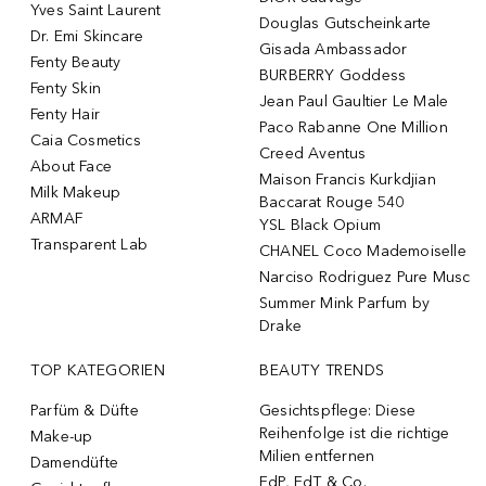
Yves Saint Laurent
Douglas Gutscheinkarte
Dr. Emi Skincare
Gisada Ambassador
Fenty Beauty
BURBERRY Goddess
Fenty Skin
Jean Paul Gaultier Le Male
Fenty Hair
Paco Rabanne One Million
Caia Cosmetics
Creed Aventus
About Face
Maison Francis Kurkdjian
Milk Makeup
Baccarat Rouge 540
ARMAF
YSL Black Opium
Transparent Lab
CHANEL Coco Mademoiselle
Narciso Rodriguez Pure Musc
Summer Mink Parfum by
Drake
TOP KATEGORIEN
BEAUTY TRENDS
Parfüm & Düfte
Gesichtspflege: Diese
Reihenfolge ist die richtige
Make-up
Milien entfernen
Damendüfte
EdP, EdT & Co.