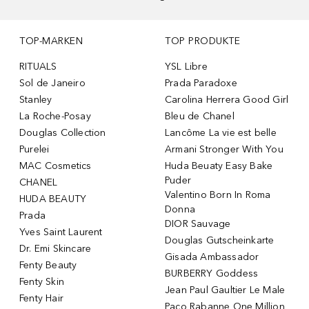
TOP-MARKEN
TOP PRODUKTE
RITUALS
YSL Libre
Sol de Janeiro
Prada Paradoxe
Stanley
Carolina Herrera Good Girl
La Roche-Posay
Bleu de Chanel
Douglas Collection
Lancôme La vie est belle
Purelei
Armani Stronger With You
MAC Cosmetics
Huda Beuaty Easy Bake
Puder
CHANEL
Valentino Born In Roma
HUDA BEAUTY
Donna
Prada
DIOR Sauvage
Yves Saint Laurent
Douglas Gutscheinkarte
Dr. Emi Skincare
Gisada Ambassador
Fenty Beauty
BURBERRY Goddess
Fenty Skin
Jean Paul Gaultier Le Male
Fenty Hair
Paco Rabanne One Million