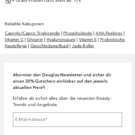
4 Gratis-Proben nach Wahl ab 10 € ¹
Beliebte Kategorien
Caprylic/Capric Triglyceride
|
Phospholipide
|
AHA-Peelings
|
Vitamin C
|
Glycerin
|
Hyaluronsäure
|
Vitamin E
|
Probiotische
Hautpflege
|
Gesichtsdampfbad
|
Jade-Roller
Abonnier den Douglas-Newsletter und sicher dir
einen 20%-Gutschein einlösbar auf den jeweils
aktuellen Preis²!
Erfahre ab sofort alles über die neuesten Beauty-
Trends und Angebote.
E-Mail-Adresse
*