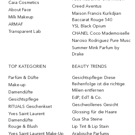
Caia Cosmetics
Creed Aventus
About Face
Maison Francis Kurkdjian
Milk Makeup
Baccarat Rouge 540
ARMAF
YSL Black Opium
Transparent Lab
CHANEL Coco Mademoiselle
Narciso Rodriguez Pure Musc
Summer Mink Parfum by
Drake
TOP KATEGORIEN
BEAUTY TRENDS
Parfüm & Düfte
Gesichtspflege: Diese
Reihenfolge ist die richtige
Make-up
Milien entfernen
Damendüfte
EdP, EdT & Co.
Gesichtspflege
Geschwollenes Gesicht
RITUALS Geschenkset
Glossing für die Haare
Yves Saint Laurent
Gua Sha Steine
Damendüfte
Rouge & Blush
Lip Tint & Lip Stain
Yves Saint Laurent Make-Up
Arabische Parfums