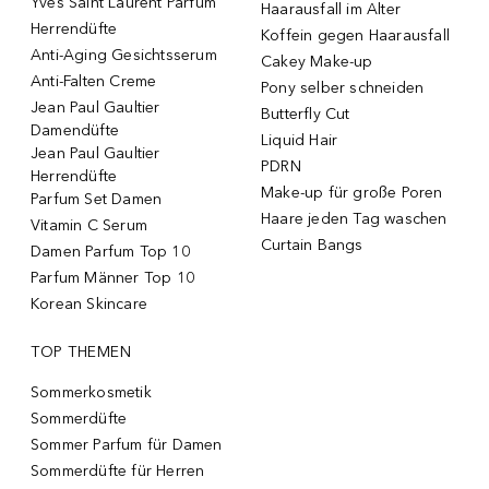
Yves Saint Laurent Parfum
Haarausfall im Alter
Herrendüfte
Koffein gegen Haarausfall
Anti-Aging Gesichtsserum
Cakey Make-up
Anti-Falten Creme
Pony selber schneiden
Jean Paul Gaultier
Butterfly Cut
Damendüfte
Liquid Hair
Jean Paul Gaultier
PDRN
Herrendüfte
Make-up für große Poren
Parfum Set Damen
Haare jeden Tag waschen
Vitamin C Serum
Curtain Bangs
Damen Parfum Top 10
Parfum Männer Top 10
Korean Skincare
TOP THEMEN
Sommerkosmetik
Sommerdüfte
Sommer Parfum für Damen
Sommerdüfte für Herren