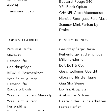
Baccarat Rouge 540
ARMAF
YSL Black Opium
Transparent Lab
CHANEL Coco Mademoiselle
Narciso Rodriguez Pure Musc
Summer Mink Parfum by
Drake
TOP KATEGORIEN
BEAUTY TRENDS
Parfüm & Düfte
Gesichtspflege: Diese
Reihenfolge ist die richtige
Make-up
Milien entfernen
Damendüfte
EdP, EdT & Co.
Gesichtspflege
Geschwollenes Gesicht
RITUALS Geschenkset
Glossing für die Haare
Yves Saint Laurent
Gua Sha Steine
Damendüfte
Rouge & Blush
Lip Tint & Lip Stain
Yves Saint Laurent Make-Up
Arabische Parfums
Yves Saint Laurent
Haare in der Sauna schützen
Herrendüfte
Festes Parfum