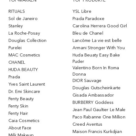
TOP-MARKEN
TOP PRODUKTE
RITUALS
YSL Libre
Sol de Janeiro
Prada Paradoxe
Stanley
Carolina Herrera Good Girl
La Roche-Posay
Bleu de Chanel
Douglas Collection
Lancôme La vie est belle
Purelei
Armani Stronger With You
MAC Cosmetics
Huda Beuaty Easy Bake
Puder
CHANEL
Valentino Born In Roma
HUDA BEAUTY
Donna
Prada
DIOR Sauvage
Yves Saint Laurent
Douglas Gutscheinkarte
Dr. Emi Skincare
Gisada Ambassador
Fenty Beauty
BURBERRY Goddess
Fenty Skin
Jean Paul Gaultier Le Male
Fenty Hair
Paco Rabanne One Million
Caia Cosmetics
Creed Aventus
About Face
Maison Francis Kurkdjian
Milk Makeup