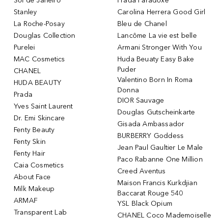
Sol de Janeiro
Prada Paradoxe
Stanley
Carolina Herrera Good Girl
La Roche-Posay
Bleu de Chanel
Douglas Collection
Lancôme La vie est belle
Purelei
Armani Stronger With You
MAC Cosmetics
Huda Beuaty Easy Bake
Puder
CHANEL
Valentino Born In Roma
HUDA BEAUTY
Donna
Prada
DIOR Sauvage
Yves Saint Laurent
Douglas Gutscheinkarte
Dr. Emi Skincare
Gisada Ambassador
Fenty Beauty
BURBERRY Goddess
Fenty Skin
Jean Paul Gaultier Le Male
Fenty Hair
Paco Rabanne One Million
Caia Cosmetics
Creed Aventus
About Face
Maison Francis Kurkdjian
Milk Makeup
Baccarat Rouge 540
ARMAF
YSL Black Opium
Transparent Lab
CHANEL Coco Mademoiselle