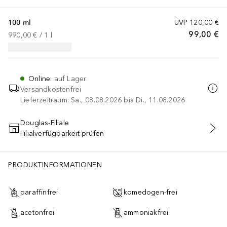
100 ml
UVP
120,00 €
99,00 €
990,00 €
 / 
1
l
Online
:
auf Lager
Versandkostenfrei
Lieferzeitraum: Sa., 08.08.2026 bis Di., 11.08.2026
Douglas-Filiale
Filialverfügbarkeit prüfen
IN DEN WARENKORB
m Edta , Phenoxyethanol
PRODUKTINFORMATIONEN
paraffinfrei
komedogen-frei
acetonfrei
ammoniakfrei