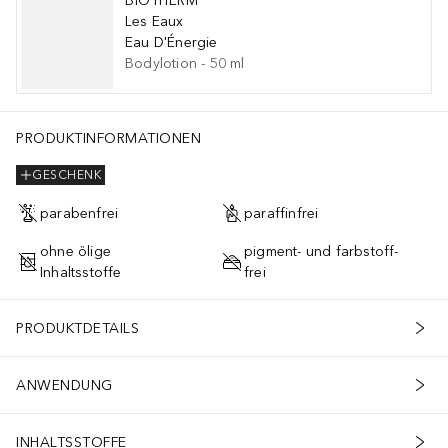
BIOTHERM
Les Eaux
Eau D'Énergie
Bodylotion
-
50
ml
PRODUKTINFORMATIONEN
GESCHENK
parabenfrei
paraffinfrei
ohne ölige
pigment- und farbstoff-
Inhaltsstoffe
frei
PRODUKTDETAILS
ANWENDUNG
INHALTSSTOFFE