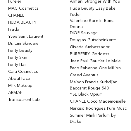
Purelei
Armani Stronger With You
MAC Cosmetics
Huda Beuaty Easy Bake
Puder
CHANEL
Valentino Born In Roma
HUDA BEAUTY
Donna
Prada
DIOR Sauvage
Yves Saint Laurent
Douglas Gutscheinkarte
Dr. Emi Skincare
Gisada Ambassador
Fenty Beauty
BURBERRY Goddess
Fenty Skin
Jean Paul Gaultier Le Male
Fenty Hair
Paco Rabanne One Million
Caia Cosmetics
Creed Aventus
About Face
Maison Francis Kurkdjian
Milk Makeup
Baccarat Rouge 540
ARMAF
YSL Black Opium
Transparent Lab
CHANEL Coco Mademoiselle
Narciso Rodriguez Pure Musc
Summer Mink Parfum by
Drake