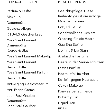
TOP KATEGORIEN
BEAUTY TRENDS
Parfüm & Düfte
Gesichtspflege: Diese
Reihenfolge ist die richtige
Make-up
Milien entfernen
Damendüfte
EdP, EdT & Co.
Gesichtspflege
Geschwollenes Gesicht
RITUALS Geschenkset
Glossing für die Haare
Yves Saint Laurent
Gua Sha Steine
Damendüfte
Rouge & Blush
Lip Tint & Lip Stain
Yves Saint Laurent Make-Up
Arabische Parfums
Yves Saint Laurent
Haare in der Sauna schützen
Herrendüfte
Festes Parfum
Yves Saint Laurent Parfum
Haarausfall im Alter
Herrendüfte
Koffein gegen Haarausfall
Anti-Aging Gesichtsserum
Cakey Make-up
Anti-Falten Creme
Pony selber schneiden
Jean Paul Gaultier
Butterfly Cut
Damendüfte
Liquid Hair
Jean Paul Gaultier
PDRN