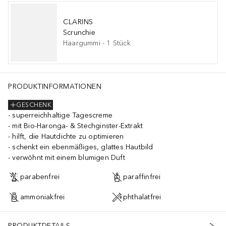
CLARINS
Scrunchie
Haargummi
-
1
Stück
e ändern kann. Im Zweifelsfall sind die Angaben auf den je
PRODUKTINFORMATIONEN
GESCHENK
superreichhaltige Tagescreme
mit Bio-Haronga- & Stechginster-Extrakt
hilft, die Hautdichte zu optimieren
schenkt ein ebenmäßiges, glattes Hautbild
verwöhnt mit einem blumigen Duft
parabenfrei
paraffinfrei
ammoniakfrei
phthalatfrei
PRODUKTDETAILS