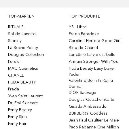
TOP-MARKEN
TOP PRODUKTE
RITUALS
YSL Libre
Sol de Janeiro
Prada Paradoxe
Stanley
Carolina Herrera Good Girl
La Roche-Posay
Bleu de Chanel
Douglas Collection
Lancôme La vie est belle
Purelei
Armani Stronger With You
MAC Cosmetics
Huda Beuaty Easy Bake
Puder
CHANEL
Valentino Born In Roma
HUDA BEAUTY
Donna
Prada
DIOR Sauvage
Yves Saint Laurent
Douglas Gutscheinkarte
Dr. Emi Skincare
Gisada Ambassador
Fenty Beauty
BURBERRY Goddess
Fenty Skin
Jean Paul Gaultier Le Male
Fenty Hair
Paco Rabanne One Million