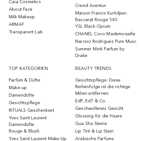
Caia Cosmetics
Creed Aventus
About Face
Maison Francis Kurkdjian
Milk Makeup
Baccarat Rouge 540
ARMAF
YSL Black Opium
Transparent Lab
CHANEL Coco Mademoiselle
Narciso Rodriguez Pure Musc
Summer Mink Parfum by
Drake
TOP KATEGORIEN
BEAUTY TRENDS
Parfüm & Düfte
Gesichtspflege: Diese
Reihenfolge ist die richtige
Make-up
Milien entfernen
Damendüfte
EdP, EdT & Co.
Gesichtspflege
Geschwollenes Gesicht
RITUALS Geschenkset
Glossing für die Haare
Yves Saint Laurent
Gua Sha Steine
Damendüfte
Rouge & Blush
Lip Tint & Lip Stain
Yves Saint Laurent Make-Up
Arabische Parfums