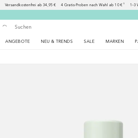
Versandkostenfrei ab 34,95 €
4 Gratis-Proben nach Wahl ab 10 € ¹
1–3 
Gehe zurück
Suche ausführen
ANGEBOTE
NEU & TRENDS
SALE
MARKEN
P
Angebote Menü öffnen
NEU & TRENDS Menü öffnen
MARKEN Menü ö
P