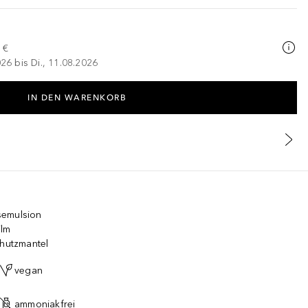
 €
026 bis Di., 11.08.2026
IN DEN WARENKORB
semulsion
ilm
chutzmantel
vegan
ammoniakfrei