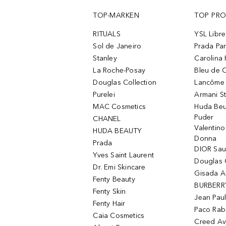
TOP-MARKEN
TOP PR
RITUALS
YSL Libre
Sol de Janeiro
Prada Pa
Stanley
Carolina 
La Roche-Posay
Bleu de 
Douglas Collection
Lancôme L
Purelei
Armani S
MAC Cosmetics
Huda Beu
Puder
CHANEL
Valentin
HUDA BEAUTY
Donna
Prada
DIOR Sa
Yves Saint Laurent
Douglas 
Dr. Emi Skincare
Gisada 
Fenty Beauty
BURBERR
Fenty Skin
Jean Paul
Fenty Hair
Paco Rab
Caia Cosmetics
Creed Av