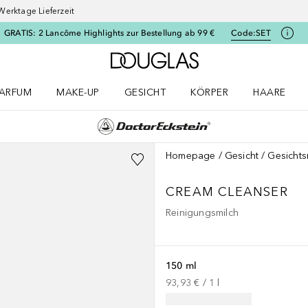
Werktage Lieferzeit
GRATIS: 2 Lancôme Highlights zur Bestellung ab 99 €
Code:
SET
Zur Douglas Startseite
ARFUM
MAKE-UP
GESICHT
KÖRPER
HAARE
ffnen
arfum Menü öffnen
Make-up Menü öffnen
Gesicht Menü öffnen
Körper Menü öffnen
Haare Menü
Homepage
Gesicht
Gesichts
CREAM CLEANSER
Reinigungsmilch
150 ml
93,93 €
 / 
1
l