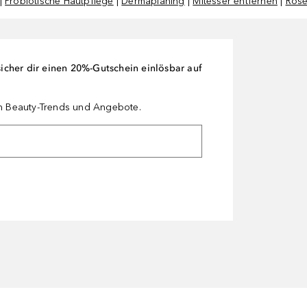
|
Probiotische Hautpflege
|
Dermaplaning
|
Mitesser entfernen
|
Rose
cher dir einen 20%-Gutschein einlösbar auf
en Beauty-Trends und Angebote.