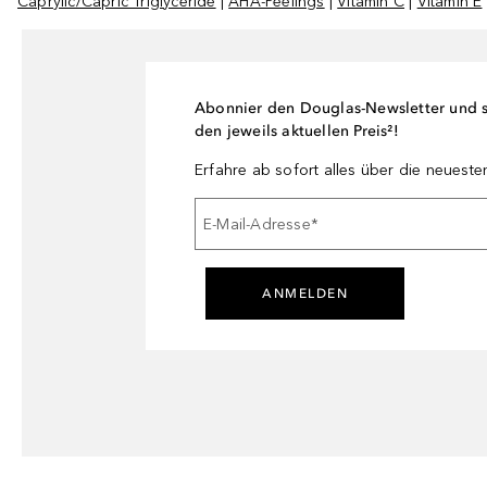
Caprylic/Capric Triglyceride
|
AHA-Peelings
|
Vitamin C
|
Vitamin E
Abonnier den Douglas-Newsletter und si
den jeweils aktuellen Preis²!
Erfahre ab sofort alles über die neuest
E-Mail-Adresse
*
ANMELDEN