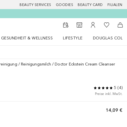
BEAUTY SERVICES
GOODIES
BEAUTY CARD
FILIALEN
Zu Meiner 
Zum Storefinder
Zu Meinem Kunde
Zum
GESUNDHEIT & WELLNESS
LIFESTYLE
DOUGLAS COLL
 öffnen
Gesundheit & Wellness Menü öffnen
LIFESTYLE Menü öffnen
Douglas Collecti
reinigung
Reinigungsmilch
Doctor Eckstein Cream Cleanser
5
(
4
)
Preise inkl. MwSt.
14,09 €