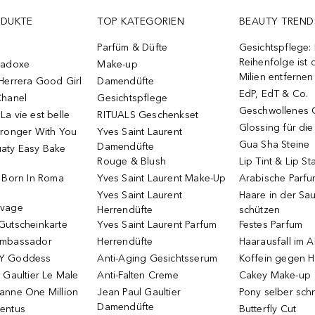
ODUKTE
TOP KATEGORIEN
BEAUTY TREND
Parfüm & Düfte
Gesichtspflege:
Reihenfolge ist d
radoxe
Make-up
Milien entfernen
Herrera Good Girl
Damendüfte
EdP, EdT & Co.
Chanel
Gesichtspflege
Geschwollenes 
a vie est belle
RITUALS Geschenkset
Glossing für di
tronger With You
Yves Saint Laurent
Gua Sha Steine
Damendüfte
aty Easy Bake
Rouge & Blush
Lip Tint & Lip St
o Born In Roma
Yves Saint Laurent Make-Up
Arabische Parf
Yves Saint Laurent
Haare in der Sa
uvage
Herrendüfte
schützen
Gutscheinkarte
Yves Saint Laurent Parfum
Festes Parfum
Ambassador
Herrendüfte
Haarausfall im A
Y Goddess
Anti-Aging Gesichtsserum
Koffein gegen H
 Gaultier Le Male
Anti-Falten Creme
Cakey Make-up
anne One Million
Jean Paul Gaultier
Pony selber sch
Damendüfte
entus
Butterfly Cut