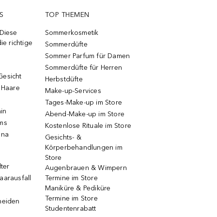
S
TOP THEMEN
 Diese
Sommerkosmetik
ie richtige
Sommerdüfte
Sommer Parfum für Damen
Sommerdüfte für Herren
Gesicht
Herbstdüfte
e Haare
Make-up-Services
Tages-Make-up im Store
ain
Abend-Make-up im Store
ums
Kostenlose Rituale im Store
una
Gesichts- &
Körperbehandlungen im
Store
lter
Augenbrauen & Wimpern
aarausfall
Termine im Store
Maniküre & Pediküre
Termine im Store
neiden
Studentenrabatt