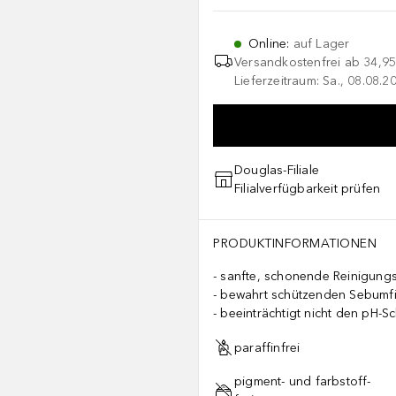
Online
:
auf Lager
Versandkostenfrei ab
34,95
Lieferzeitraum: Sa., 08.08.2
Douglas-Filiale
Filialverfügbarkeit prüfen
PRODUKTINFORMATIONEN
sanfte, schonende Reinigung
bewahrt schützenden Sebumf
beeinträchtigt nicht den pH-S
paraffinfrei
pigment- und farbstoff-